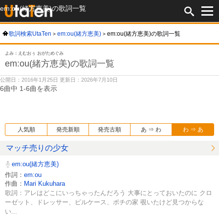
em:ou(緒方恵美)の歌詞一覧
歌詞検索UtaTen
em:ou(緒方恵美)
em:ou(緒方恵美)の歌詞一覧
よみ：えむおぅ おがためぐみ
em:ou(緒方恵美)の歌詞一覧
公開日：2016年1月25日 更新日：2026年7月10日
6曲中 1-6曲を表示
人気順
発売新順
発売古順
あ ⇒ わ
わ ⇒ あ
マッチ売りの少女
em:ou(緒方恵美)
作詞：
em:ou
作曲：
Mari Kukuhara
歌詞：アレはどこにいっちゃったんだろう 大事にとっておいたのに クロ
ーゼット、ドレッサー、ピルケース、ポチの家 覗いたけど見つからな
い...