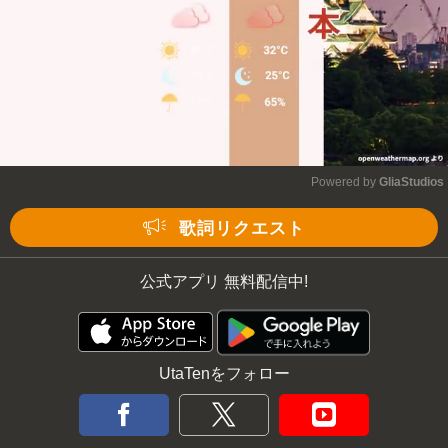
Powered by 
GliaStudios
Mute
歌詞リクエスト
公式アプリ 無料配信中!
UtaTenをフォロー