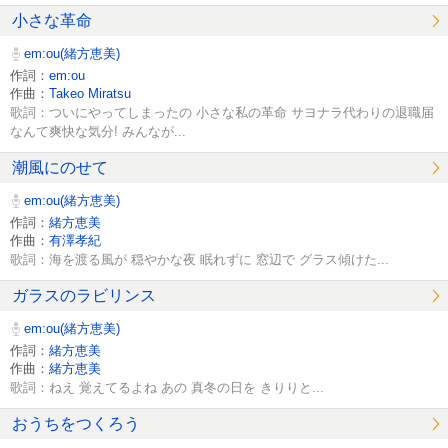
小さな革命
em:ou(緒方恵美)
作詞：
em:ou
作曲：
Takeo Miratsu
歌詞：ついにやってしまったの 小さな私の革命 サヨナラ代わりの退職届
なんて爽快な気分! みんなが...
潮風にのせて
em:ou(緒方恵美)
作詞：
緒方恵美
作曲：
有澤孝紀
歌詞：海を渡る風が 穏やかな夜 眠れずに 窓辺で グラス傾けた...
ガラスのラビリンス
em:ou(緒方恵美)
作詞：
緒方恵美
作曲：
緒方恵美
歌詞：ねえ 覚えてるよね あの 真冬の日を きりりと...
おうちをつくろう