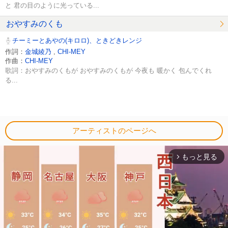
と 君の目のように光っている...
おやすみのくも
チーミーとあやの(キロロ)、ときどきレンジ
作詞：
金城綾乃
,
CHI-MEY
作曲：
CHI-MEY
歌詞：おやすみのくもが おやすみのくもが 今夜も 暖かく 包んでくれ
る...
アーティストのページへ
もっと見る
arrow_forward_ios