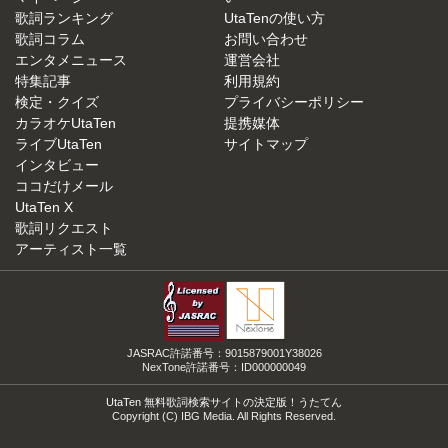
歌詞ランキング
UtaTenの使い方
歌詞コラム
お問い合わせ
エンタメニュース
運営会社
特集記事
利用規約
検定・クイズ
プライバシーポリシー
カラオケUtaTen
提携媒体
ライブUtaTen
サイトマップ
インタビュー
ココだけメール
UtaTen X
歌詞リクエスト
アーティスト一覧
JASRAC許諾番号：9015879001Y38026
NexTone許諾番号：ID000000049
UtaTen 無料歌詞検索サイトの決定版！うたてん
Copyright (C) IBG Media. All Rights Reserved.