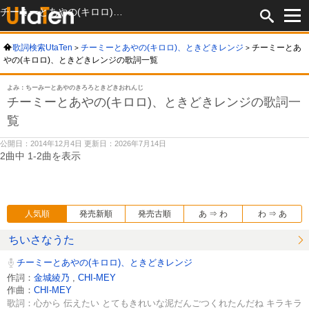
チーミーとあやの(キロロ)、ときどきレンジの歌詞一覧
歌詞検索UtaTen
チーミーとあやの(キロロ)、ときどきレンジ
チーミーとあ
やの(キロロ)、ときどきレンジの歌詞一覧
よみ：ちーみーとあやのきろろときどきおれんじ
チーミーとあやの(キロロ)、ときどきレンジの歌詞一
覧
公開日：2014年12月4日 更新日：2026年7月14日
2曲中 1-2曲を表示
人気順
発売新順
発売古順
あ ⇒ わ
わ ⇒ あ
ちいさなうた
チーミーとあやの(キロロ)、ときどきレンジ
作詞：
金城綾乃
,
CHI-MEY
作曲：
CHI-MEY
歌詞：心から 伝えたい とてもきれいな泥だんごつくれたんだね キラキラ