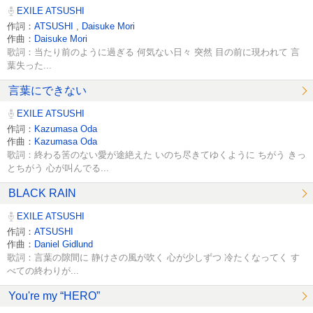
EXILE ATSUSHI
作詞：
ATSUSHI
,
Daisuke Mori
作曲：
Daisuke Mori
歌詞：当たり前のように過ぎる 何気ない日々 突然 目の前に現われて 言
葉失った...
言葉にできない
EXILE ATSUSHI
作詞：
Kazumasa Oda
作曲：
Kazumasa Oda
歌詞：終わる筈のない愛が途絶えた いのち尽きてゆくように ちがう きっ
とちがう 心が叫んでる...
BLACK RAIN
EXILE ATSUSHI
作詞：
ATSUSHI
作曲：
Daniel Gidlund
歌詞：言葉の隙間に 静けさの風が吹く 心が少しずつ 冷たくなってく す
べての終わりが...
You're my “HERO”