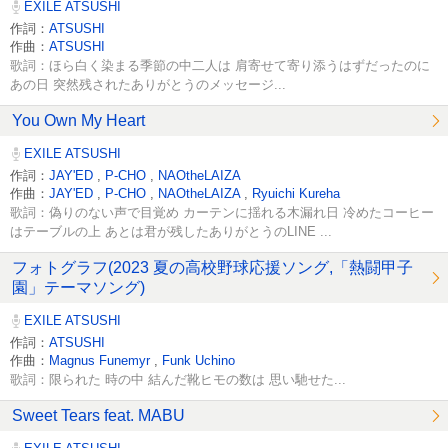
EXILE ATSUSHI
作詞：
ATSUSHI
作曲：
ATSUSHI
歌詞：ほら白く染まる季節の中二人は 肩寄せて寄り添うはずだったのに
あの日 突然残されたありがとうのメッセージ...
You Own My Heart
EXILE ATSUSHI
作詞：
JAY'ED
,
P-CHO
,
NAOtheLAIZA
作曲：
JAY'ED
,
P-CHO
,
NAOtheLAIZA
,
Ryuichi Kureha
歌詞：偽りのない声で目覚め カーテンに揺れる木漏れ日 冷めたコーヒー
はテーブルの上 あとは君が残したありがとうのLINE ...
フォトグラフ(2023 夏の高校野球応援ソング,「熱闘甲子
園」テーマソング)
EXILE ATSUSHI
作詞：
ATSUSHI
作曲：
Magnus Funemyr
,
Funk Uchino
歌詞：限られた 時の中 結んだ靴ヒモの数は 思い馳せた...
Sweet Tears feat. MABU