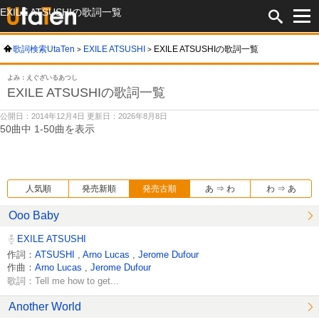
EXILE ATSUSHIの歌詞一覧
歌詞検索UtaTen
EXILE ATSUSHI
EXILE ATSUSHIの歌詞一覧
よみ：えぐざいるあつし
EXILE ATSUSHIの歌詞一覧
公開日：2014年12月4日 更新日：2026年8月8日
50曲中 1-50曲を表示
人気順
発売新順
発売古順
あ ⇒ わ
わ ⇒ あ
Ooo Baby
EXILE ATSUSHI
作詞：
ATSUSHI
,
Arno Lucas
,
Jerome Dufour
作曲：
Arno Lucas
,
Jerome Dufour
歌詞：Tell me how to get...
Another World