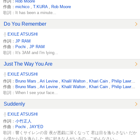
作詞：
Rob Moore
作曲：
michico
,
T.KURA
,
Rob Moore
歌詞：It has been a minute...
Do You Remember
EXILE ATSUSHI
作詞：
JP RAM
作曲：
Pochi
,
JP RAM
歌詞：It's 3AM and I'm lying...
Just The Way You Are
EXILE ATSUSHI
作詞：
Bruno Mars
,
Ari Levine
,
Khalil Walton
,
Khari Cain
,
Philip Lawrence
作曲：
Bruno Mars
,
Ari Levine
,
Khalil Walton
,
Khari Cain
,
Philip Lawrence
歌詞：When I see your face...
Suddenly
EXILE ATSUSHI
作詞：
小竹正人
作曲：
Pochi
,
JAY'ED
歌詞：響くサイレンの音 夜が悪戯に深くなって 君は目を逸らさない だか
ら僕から目を逸らした 他に好きな人がいるの…ごめんなさい...