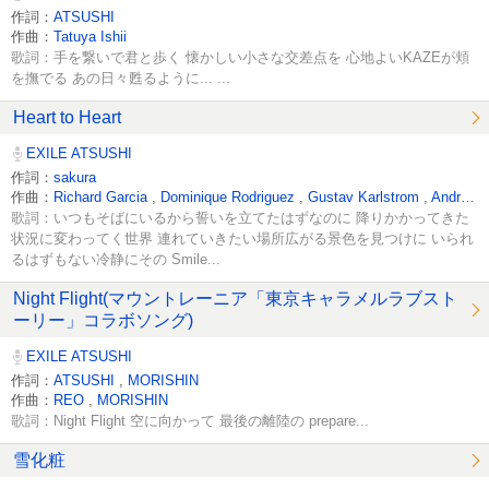
作詞：
ATSUSHI
作曲：
Tatuya Ishii
歌詞：手を繋いで君と歩く 懐かしい小さな交差点を 心地よいKAZEが頬
を撫でる あの日々甦るように... ...
Heart to Heart
EXILE ATSUSHI
作詞：
sakura
作曲：
Richard Garcia
,
Dominique Rodriguez
,
Gustav Karlstrom
,
Andreas Oberg
歌詞：いつもそばにいるから誓いを立てたはずなのに 降りかかってきた
状況に変わってく世界 連れていきたい場所広がる景色を見つけに いられ
るはずもない冷静にその Smile...
Night Flight(マウントレーニア「東京キャラメルラブスト
ーリー」コラボソング)
EXILE ATSUSHI
作詞：
ATSUSHI
,
MORISHIN
作曲：
REO
,
MORISHIN
歌詞：Night Flight 空に向かって 最後の離陸の prepare...
雪化粧