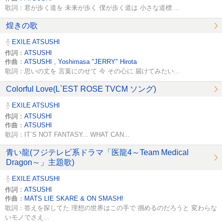
歌詞：君が歩く道を 未来が歩く 僕が歩く道は 小さな道標 ...
煌きの歌
EXILE ATSUSHI
作詞：
ATSUSHI
作曲：
ATSUSHI
,
Yoshimasa "JERRY" Hirota
歌詞：思いの丈を 言葉にのせて 今 その心に 届けてみたい...
Colorful Love(L`EST ROSE TVCM ソング)
EXILE ATSUSHI
作詞：
ATSUSHI
作曲：
ATSUSHI
歌詞：IT`S NOT FANTASY... WHAT CAN...
青い龍(フジテレビ系ドラマ「医龍4～Team Medical
Dragon～」主題歌)
EXILE ATSUSHI
作詞：
ATSUSHI
作曲：
MATS LIE SKARE & ON SMASH!
歌詞：答えを探してた 理想の世界はこの手で 掴めるのだろうと 変わらな
いモノでさえ...