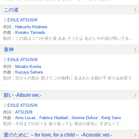
この道
EXILE ATSUSHI
作詞：
Hakushu Kitahara
作曲：
Kosaku Yamada
歌詞：この道は いつか来た道 ああ そうだよ あかしやの花が咲いてる...
童神
EXILE ATSUSHI
作詞：
Misako Kosha
作曲：
Kazuya Sahara
歌詞：天からの恵み 受けてこの地球に 生まれたる我が子 祈り込め育て
...
願い -Album ver.-
EXILE ATSUSHI
作詞：
ATSUSHI
作曲：
Arno Lucas
,
Fabrice Haddad
,
Jerome Dufour
,
Kenji Sano
歌詞：今日までの日々を 振り返っても 過去の栄光に すぎなくて ...
愛のために ～for love, for a child～ -Acoustic ver.-