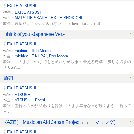
EXILE ATSUSHI
作詞：
EXILE ATSUSHI
作曲：
MATS LIE SKARE
,
EXILE SHOKICHI
歌詞：言葉だけじゃ伝えきれない…(for love, for a child)...
I think of you -Japanese Ver.-
EXILE ATSUSHI
作詞：
michico
,
Rob Moore
作曲：
michico
,
T.KURA
,
Rob Moore
歌詞：このまま いつまでもと願いながら 触れ合える奇跡に 愛しさ増すの
さ Can't...
輪廻
EXILE ATSUSHI
作詞：
ATSUSHI
作曲：
ATSUSHI
,
Pochi
歌詞：雪解けの水が 終わりを告げ このまま幸せな日が続くように 祈って
る ...
KAZE(「Musician Aid Japan Project」テーマソング)
EXILE ATSUSHI