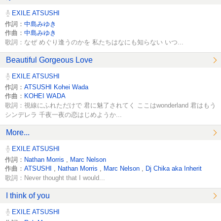
EXILE ATSUSHI
作詞：
中島みゆき
作曲：
中島みゆき
歌詞：なぜ めぐり逢うのかを 私たちはなにも知らない いつ...
Beautiful Gorgeous Love
EXILE ATSUSHI
作詞：
ATSUSHI Kohei Wada
作曲：
KOHEI WADA
歌詞：視線にふれただけで 君に魅了されてく ここはwonderland 君はもう
シンデレラ 千夜一夜の恋はじめようか...
More...
EXILE ATSUSHI
作詞：
Nathan Morris
,
Marc Nelson
作曲：
ATSUSHI
,
Nathan Morris
,
Marc Nelson
,
Dj Chika aka Inherit
歌詞：Never thought that I would...
I think of you
EXILE ATSUSHI