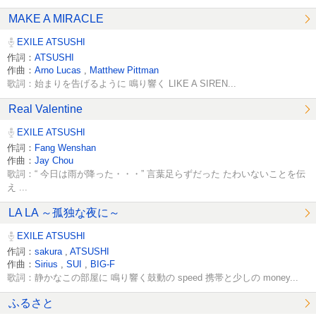
MAKE A MIRACLE
EXILE ATSUSHI
作詞：
ATSUSHI
作曲：
Arno Lucas
,
Matthew Pittman
歌詞：始まりを告げるように 鳴り響く LIKE A SIREN...
Real Valentine
EXILE ATSUSHI
作詞：
Fang Wenshan
作曲：
Jay Chou
歌詞：“ 今日は雨が降った・・・” 言葉足らずだった たわいないことを伝
え ...
LA LA ～孤独な夜に～
EXILE ATSUSHI
作詞：
sakura
,
ATSUSHI
作曲：
Sirius
,
SUI
,
BIG-F
歌詞：静かなこの部屋に 鳴り響く鼓動の speed 携帯と少しの money...
ふるさと