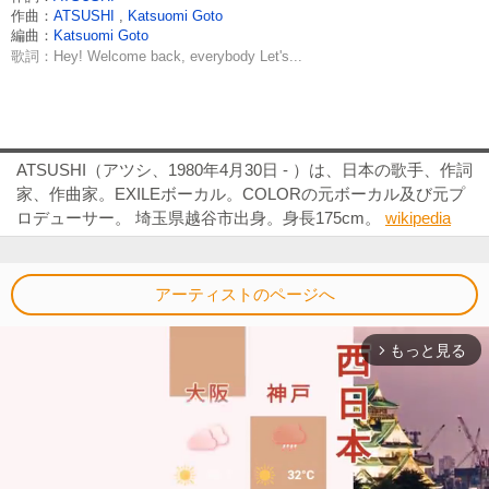
作曲：
ATSUSHI
,
Katsuomi Goto
編曲：
Katsuomi Goto
歌詞：Hey! Welcome back, everybody Let's...
ATSUSHI（アツシ、1980年4月30日 - ）は、日本の歌手、作詞
家、作曲家。EXILEボーカル。COLORの元ボーカル及び元プ
ロデューサー。 埼玉県越谷市出身。身長175cm。
wikipedia
アーティストのページへ
もっと見る
arrow_forward_ios