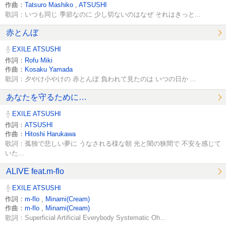
作曲：
Tatsuro Mashiko
,
ATSUSHI
歌詞：いつも同じ 季節なのに 少し切ないのはなぜ それはきっと...
赤とんぼ
EXILE ATSUSHI
作詞：
Rofu Miki
作曲：
Kosaku Yamada
歌詞：夕やけ小やけの 赤とんぼ 負われて見たのは いつの日か ...
あなたを守るために…
EXILE ATSUSHI
作詞：
ATSUSHI
作曲：
Hitoshi Harukawa
歌詞：孤独で悲しい夢に うなされる様な朝 光と闇の狭間で 不安を感じて
いた...
ALIVE feat.m-flo
EXILE ATSUSHI
作詞：
m-flo
,
Minami(Cream)
作曲：
m-flo
,
Minami(Cream)
歌詞：Superficial Artificial Everybody Systematic Oh...