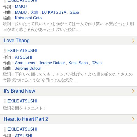
EXILE ATSUSHI
作詞：
MABU
作曲：
MABU
,
大志
,
DJ KATSUYA
,
Sabe
編曲：
Katsuomi Goto
歌詞：泣いたって良い いつも強がっては一人で作り笑い 不安だったり 明
日が遠く感じる夜があったり 泣いた後に...
Love Thang
EXILE ATSUSHI
作詞：
ATSUSHI
作曲：
Arno Lucas
,
Jerome Dufour
,
Kenji Sano
,
D3vin
編曲：
Jerome Dufour
歌詞：下向いて踊ってても チャンスが逃げてくよね 目の前のたくさんの
奇跡 気づけるような 今日はそんな気分...
It's Brand New
EXILE ATSUSHI
歌詞公開をリクエスト！
Heart to Heart Part 2
EXILE ATSUSHI
作詞：
ATSUSHI