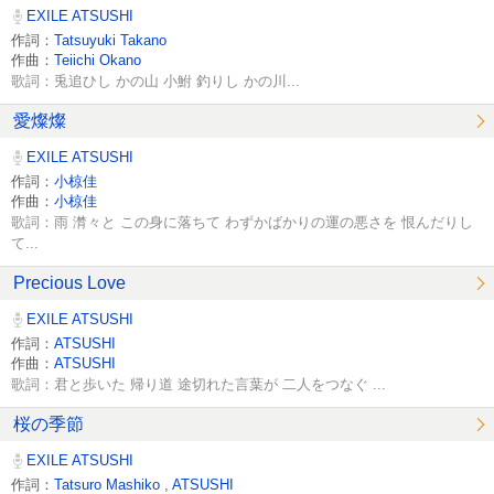
EXILE ATSUSHI
作詞：
Tatsuyuki Takano
作曲：
Teiichi Okano
歌詞：兎追ひし かの山 小鮒 釣りし かの川...
愛燦燦
EXILE ATSUSHI
作詞：
小椋佳
作曲：
小椋佳
歌詞：雨 潸々と この身に落ちて わずかばかりの運の悪さを 恨んだりし
て...
Precious Love
EXILE ATSUSHI
作詞：
ATSUSHI
作曲：
ATSUSHI
歌詞：君と歩いた 帰り道 途切れた言葉が 二人をつなぐ ...
桜の季節
EXILE ATSUSHI
作詞：
Tatsuro Mashiko
,
ATSUSHI