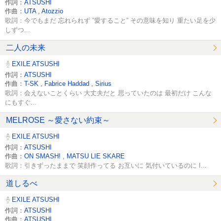
作詞：
ATSUSHI
作曲：
UTA
,
Atozzio
歌詞：今でもまだ 忘れられず ”愛すること” その意味を知り 重たい足を少
しずつ...
二人の未来
EXILE ATSUSHI
作詞：
ATSUSHI
作曲：
T-SK
,
Fabrice Haddad
,
Sirius
歌詞：会えないことくらい 大丈夫だと 思っていたのは 最初だけ こんな
にもすぐ...
MELROSE ～愛さない約束～
EXILE ATSUSHI
作詞：
ATSUSHI
作曲：
ON SMASH!
,
MATSU LIE SKARE
歌詞：引きずったままで 笑顔作ってる お互いに 気付いているのに I...
道しるべ
EXILE ATSUSHI
作詞：
ATSUSHI
作曲：
ATSUSHI