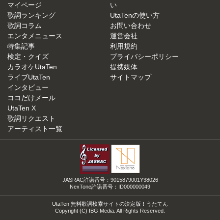
マイページ
い
歌詞ランキング
UtaTenの使い方
歌詞コラム
お問い合わせ
エンタメニュース
運営会社
特集記事
利用規約
検定・クイズ
プライバシーポリシー
カラオケUtaTen
提携媒体
ライブUtaTen
サイトマップ
インタビュー
ココだけメール
UtaTen X
歌詞リクエスト
アーティスト一覧
JASRAC許諾番号：9015879001Y38026
NexTone許諾番号：ID000000049
UtaTen 無料歌詞検索サイトの決定版！うたてん
Copyright (C) IBG Media. All Rights Reserved.