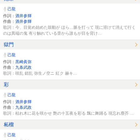
己龍
作詞：
酒井参輝
作曲：
酒井参輝
歌詞：今、目覚め始めた鼓動が ほら…脈を打って 現に溶けて消えて行く
のは異端の鬼 有り触れている歪から誰もが目を背け...
獄門
己龍
作詞：
黒崎眞弥
作曲：
九条武政
歌詞：咲乱 錯乱 弥生ノ空ニ 紅ク 赫キ...
彩
己龍
作詞：
酒井参輝
作曲：
九条武政
歌詞：枯れ木に花を咲かせ 艶の十五夜を彩る 飄に舞踊る 現忘れ塵芥 ...
柘榴
己龍