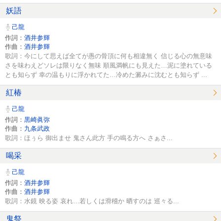
妖語
己龍
作詞：
酒井参輝
作曲：
酒井参輝
歌詞：今にして思えば全てが愚の骨頂に何も相違無く 信じる心の無意味
さを味わえどソレは限りなく無味 順風満帆にも見えた…泥に塗れている
とも知らず 幸の温もりに浮かれてた…冷めた澱みに沈むとも知らず ...
紅椿
己龍
作詞：
黒崎眞弥
作曲：
九条武政
歌詞：ほぅら 御出ませ 鬼さん此方 手の鳴る方へ さぁさ...
喝采
己龍
作詞：
酒井参輝
作曲：
酒井参輝
歌詞：水鏡 映る姿 哀れ…若しくは滑稽か 晒すのは 巡々る...
鬼祭