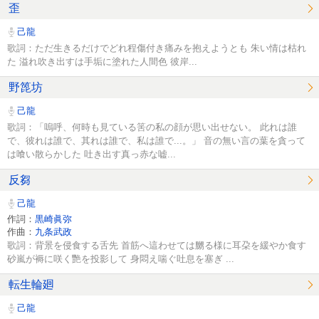
歪
己龍
歌詞：ただ生きるだけでどれ程傷付き痛みを抱えようとも 朱い情は枯れ
た 溢れ吹き出すは手垢に塗れた人間色 彼岸...
野箆坊
己龍
歌詞：「嗚呼、何時も見ている筈の私の顔が思い出せない。 此れは誰
で、彼れは誰で、其れは誰で、私は誰で...。」 音の無い言の葉を貪って
は喰い散らかした 吐き出す真っ赤な嘘...
反芻
己龍
作詞：
黒崎眞弥
作曲：
九条武政
歌詞：背景を侵食する舌先 首筋へ這わせては嬲る様に耳朶を緩やか食す
砂嵐が褥に咲く艷を投影して 身悶え喘ぐ吐息を塞ぎ ...
転生輪廻
己龍