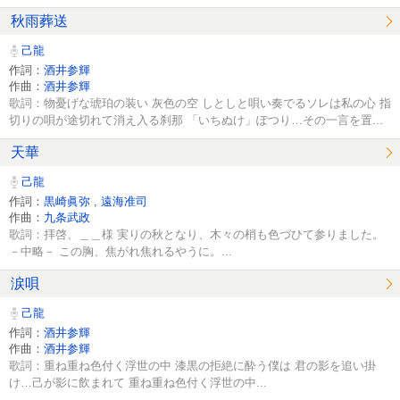
秋雨葬送
己龍
作詞：
酒井参輝
作曲：
酒井参輝
歌詞：物憂げな琥珀の装い 灰色の空 しとしと唄い奏でるソレは私の心 指
切りの唄が途切れて消え入る刹那 「いちぬけ」ぽつり…その一言を置...
天華
己龍
作詞：
黒崎眞弥
,
遠海准司
作曲：
九条武政
歌詞：拝啓、＿＿様 実りの秋となり、木々の梢も色づひて参りました。
－中略－ この胸、焦がれ焦れるやうに。...
涙唄
己龍
作詞：
酒井参輝
作曲：
酒井参輝
歌詞：重ね重ね色付く浮世の中 漆黒の拒絶に酔う僕は 君の影を追い掛
け…己が影に飲まれて 重ね重ね色付く浮世の中...