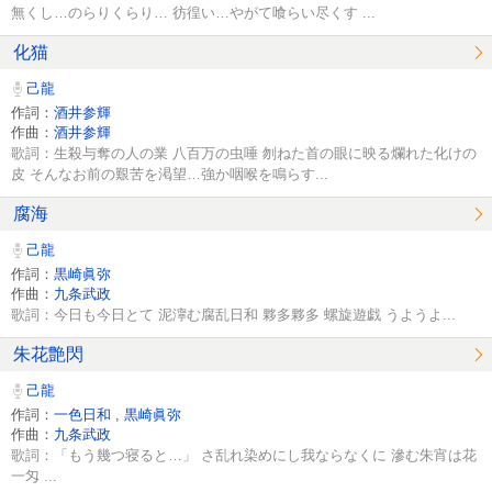
無くし…のらりくらり… 彷徨い…やがて喰らい尽くす ...
化猫
己龍
作詞：
酒井参輝
作曲：
酒井参輝
歌詞：生殺与奪の人の業 八百万の虫唾 刎ねた首の眼に映る爛れた化けの
皮 そんなお前の艱苦を渇望…強か咽喉を鳴らす...
腐海
己龍
作詞：
黒崎眞弥
作曲：
九条武政
歌詞：今日も今日とて 泥濘む腐乱日和 夥多夥多 螺旋遊戯 うようよ...
朱花艶閃
己龍
作詞：
一色日和
,
黒崎眞弥
作曲：
九条武政
歌詞：「もう幾つ寝ると…」 さ乱れ染めにし我ならなくに 滲む朱宵は花
一匁 ...