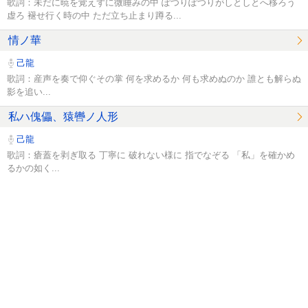
歌詞：未だに暁を覚えずに微睡みの中 ぽつりぽつりがしとしとへ移ろう
虚ろ 褪せ行く時の中 ただ立ち止まり蹲る...
情ノ華
己龍
歌詞：産声を奏で仰ぐその掌 何を求めるか 何も求めぬのか 誰とも解らぬ
影を追い...
私ハ傀儡、猿轡ノ人形
己龍
歌詞：瘡蓋を剥ぎ取る 丁寧に 破れない様に 指でなぞる 「私」を確かめ
るかの如く...