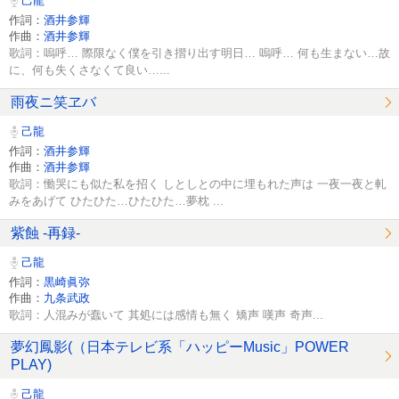
己龍
作詞：
酒井参輝
作曲：
酒井参輝
歌詞：嗚呼… 際限なく僕を引き摺り出す明日… 嗚呼… 何も生まない…故
に、何も失くさなくて良い…...
雨夜ニ笑ヱバ
己龍
作詞：
酒井参輝
作曲：
酒井参輝
歌詞：慟哭にも似た私を招く しとしとの中に埋もれた声は 一夜一夜と軋
みをあげて ひたひた…ひたひた…夢枕 ...
紫蝕 -再録-
己龍
作詞：
黒崎眞弥
作曲：
九条武政
歌詞：人混みが蠢いて 其処には感情も無く 矯声 嘆声 奇声...
夢幻鳳影(（日本テレビ系「ハッピーMusic」POWER
PLAY)
己龍