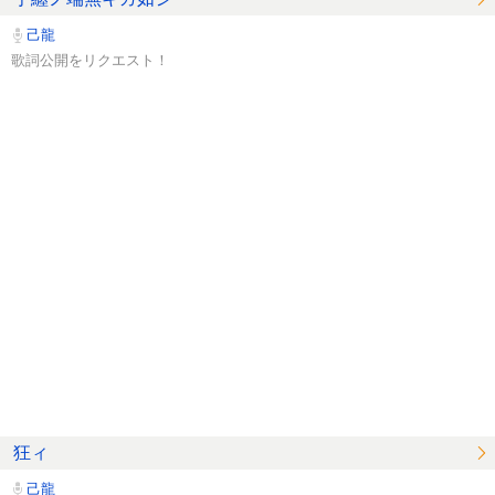
己龍
歌詞公開をリクエスト！
狂ィ
己龍