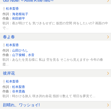
Go! Now! ～Alive A life neo～
松本梨香
作詞：
海老根祐子
作曲：
和田耕平
歌詞：夜が明けても 気づきもせずに 仮想の空間 何をしたいの? 画面の中
で...
春よ春
松本梨香
作詞：
山田ひろし
作曲：
山下俊輔
,
水音
歌詞：あなたを見る様に 私は 空を見る そこから見えますか 今年の春
霞...
彼岸花
松本梨香
作詞：
松本梨香
作曲：
谷本貴義
歌詞：時かける旅人 咲き誇れ命花 指折り数えて 明日を夢見て...
顔晴れ、ワッショイ!