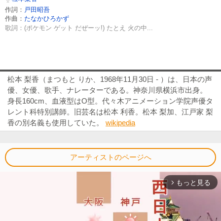
作詞：
戸田昭吾
作曲：
たなかひろかず
歌詞：(ポケモン ゲット だぜーッ!) たとえ 火の中...
松本 梨香（まつもと りか、1968年11月30日 - ）は、日本の声
優、女優、歌手、ナレーターである。神奈川県横浜市出身。
身長160cm、血液型はO型。代々木アニメーション学院声優タ
レント科特別講師。旧芸名は松本 利香。松本 梨加、江戸家 梨
香の別名義も使用していた。
wikipedia
アーティストのページへ
もっと見る
arrow_forward_ios