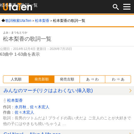
松本梨香の歌詞一覧
歌詞検索UtaTen
松本梨香
松本梨香の歌詞一覧
よみ：まつもとりか
松本梨香の歌詞一覧
公開日：2014年12月4日 更新日：2026年7月15日
63曲中 1-63曲を表示
人気順
発売新順
発売古順
あ ⇒ わ
わ ⇒ あ
みんなのマーチ(リクはよわくない挿入歌)
松本梨香
作詞：
水月秋
,
佐々木宏人
作曲：
佐々木宏人
歌詞：長男のツトムだよ! プライドの高い犬だよ ご主人のことが大好きで
他の子にはやきもち焼いちゃうよ ...