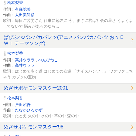
松本梨香
作詞：
有森聡美
作曲：
太田美知彦
歌詞：毎日ご苦労さん 仕事に勉強に 今、まさに君は社会の星さ くよくよ
してないで 悩みがあるのなら...
ぱぴぷぺパンパカパンツ(アニメ パンパカパンツ おＮＥ
Ｗ！ テーマソング)
松本梨香
作詞：
高井ウララ
,
べんぴねこ
作曲：
高井ウララ
歌詞：はじめて歩く道 はじめての友達 「ナイスパンツ！」 ワクワクしち
ゃう カゾクの宝物...
めざせポケモンマスター2001
松本梨香
作詞：
戸田昭吾
作曲：
たなかひろかず
歌詞：たとえ 火の中 水の中 草の中 森の中...
めざせポケモンマスター'98