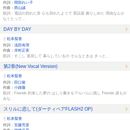
作詞：
岡部れい子
作曲：
西山誠
歌詞：電話の切れた音 心も切れたようで 受話器 握りしめた 理由なんか
なくたって...
DAY BY DAY
松本梨香
作詞：
浅田有理
作曲：
岸村正実
歌詞：すこし 退屈して 暮らしているの そんなときは きっと...
第2章(New Vocal Version)
松本梨香
作詞：
田口俊
作曲：
小路隆
歌詞：Friends 約束した夢の はしり書きをアルバムに残し Friends 誰もが
みな...
スリルに恋して(ダーティペアFLASH2 OP)
松本梨香
作詞：
安藤芳彦