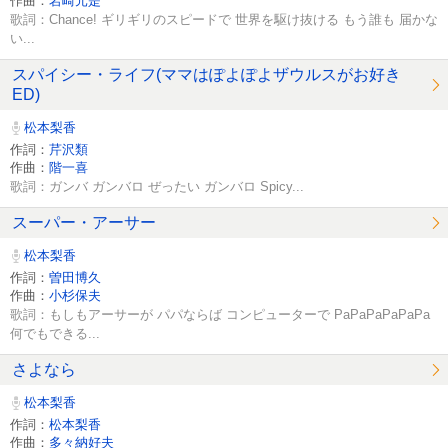
作曲：
岩崎元是
歌詞：Chance! ギリギリのスピードで 世界を駆け抜ける もう誰も 届かな
い...
スパイシー・ライフ(ママはぽよぽよザウルスがお好き
ED)
松本梨香
作詞：
芹沢類
作曲：
階一喜
歌詞：ガンバ ガンバロ ぜったい ガンバロ Spicy...
スーパー・アーサー
松本梨香
作詞：
曽田博久
作曲：
小杉保夫
歌詞：もしもアーサーが パパならば コンピューターで PaPaPaPaPaPa
何でもできる...
さよなら
松本梨香
作詞：
松本梨香
作曲：
多々納好夫