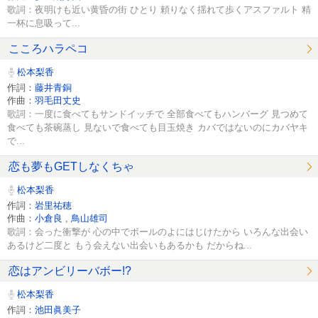
歌詞：夜明けも近い黄昏の街 ひとり 頼りなく揺れて歩くアスファルト 精
一杯に息吸って...
こころハラペコ
松本梨香
作詞：
藤井青銅
作曲：
羽毛田丈史
歌詞：一度に食べてもサンドイッチで 全部食べてもハンバーグ 見つめて
食べても茶碗蒸し 見ないで食べても目玉焼き カバではないのにカバヤキ
で...
恋も夢もGETしなくちゃ
松本梨香
作詞：
岩里祐穂
作曲：
小倉良
,
鳥山雄司
歌詞：会った衝撃が 心の中でボールのよにはじけたから いろんな出会い
あるけど二度と もう会えない出会いもあるかも だからね...
恋はアンビリーバボー!?
松本梨香
作詞：
池田眞美子