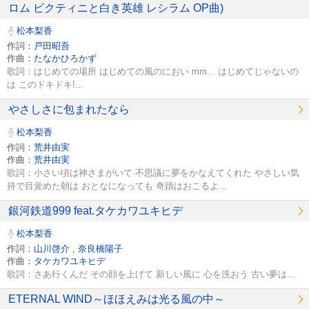
ロム ビクティニと白き英雄 レシラム OP曲)
松本梨香
作詞：
戸田昭吾
作曲：
たなかひろかず
歌詞：はじめての場所 はじめての風のにおい mm... はじめてじゃないの
は このドキドキ!...
やさしさに包まれたなら
松本梨香
作詞：
荒井由実
作曲：
荒井由実
歌詞：小さい頃は神さまがいて 不思議に夢をかなえてくれた やさしい気
持で目覚めた朝は おとなになっても 奇蹟はおこるよ...
銀河鉄道999 feat.タケカワユキヒデ
松本梨香
作詞：
山川啓介
,
奈良橋陽子
作曲：
タケカワユキヒデ
歌詞：さあ行くんだ その顔を上げて 新しい風に 心を洗おう 古い夢は...
ETERNAL WIND～ほほえみは光る風の中～