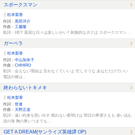
スポークスマン
松本梨香
作詞：
黒田洋介
作曲：
工藤隆
歌詞：HEY 退屈な日々は楽しいかい? 刺激的なボクは スポークスマン ...
ガーベラ
松本梨香
作詞：
中山加奈子
作曲：
CHIHIRO
歌詞：会えない理由は 言わなくていいよ 忙しそうな あなただけでいい
電話の後は...
終わらないトキメキ
松本梨香
作詞：
世連
作曲：
天野正道
歌詞：遠い約束を想い出す 眠れない夜明けは 明日の希望さえも 迷い込む
涙の海 胸の奥いつまでも...
GET A DREAM(サンライズ英雄譚 OP)