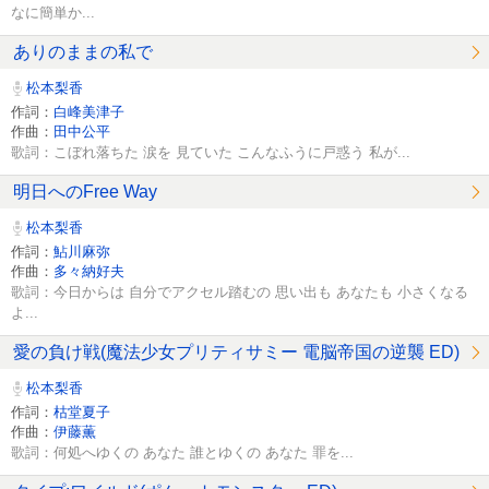
なに簡単か...
ありのままの私で
松本梨香
作詞：
白峰美津子
作曲：
田中公平
歌詞：こぼれ落ちた 涙を 見ていた こんなふうに戸惑う 私が...
明日へのFree Way
松本梨香
作詞：
鮎川麻弥
作曲：
多々納好夫
歌詞：今日からは 自分でアクセル踏むの 思い出も あなたも 小さくなる
よ...
愛の負け戦(魔法少女プリティサミー 電脳帝国の逆襲 ED)
松本梨香
作詞：
枯堂夏子
作曲：
伊藤薫
歌詞：何処へゆくの あなた 誰とゆくの あなた 罪を...