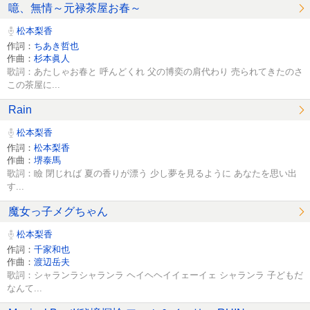
噫、無情～元禄茶屋お春～
松本梨香
作詞：
ちあき哲也
作曲：
杉本眞人
歌詞：あたしゃお春と 呼んどくれ 父の博奕の肩代わり 売られてきたのさ
この茶屋に...
Rain
松本梨香
作詞：
松本梨香
作曲：
堺泰馬
歌詞：瞼 閉じれば 夏の香りが漂う 少し夢を見るように あなたを思い出
す...
魔女っ子メグちゃん
松本梨香
作詞：
千家和也
作曲：
渡辺岳夫
歌詞：シャランラシャランラ ヘイヘヘイイェーイェ シャランラ 子どもだ
なんて...