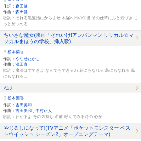
作詞：
森田健
作曲：
森田健
歌詞：揺れる黒髪指にからませ 木漏れ日の午後 その仕草にふと気づき じ
っと見つめる...
ちいさな魔女(映画「それいけ!アンパンマン リリカル☆マ
ジカルまほうの学校」挿入歌)
松本梨香
作詞：
やなせたかし
作曲：
浅田直
歌詞：魔法はすてきよ なんでもできるわ 花にもなれる 鳥にもなれる 風
にもなれる...
ねぇ
松本梨香
作詞：
吉田美和
作曲：
吉田美和
,
中村正人
歌詞：わかるよ その気持ち 名前 呼んでみる時の 心が...
やじるしになって!(TVアニメ「ポケットモンスター ベス
トウイッシュ シーズン2」オープニングテーマ)