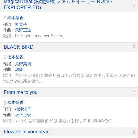
Magical Beat!(秘境探検 ファム＆イーリー RUIN・
EXPLORER ED)
松本梨香
作詞：
杜孟子
作曲：
天野正道
歌詞：Let's get it together Seach...
BLACK BIRD
松本梨香
作詞：
只野菜摘
作曲：
堀隆
歌詞：荒れ狂う稲妻に 舞降りるはオレ様の影 闘いの申し子よォ 人のため
世のために悪を倒す...
From me to you
松本梨香
作詞：
根津洋子
作曲：
坂下正俊
歌詞：近づく 恋の胸騒ぎ 私は あなたを探してる 夕陽の色に...
Flowers in your heart