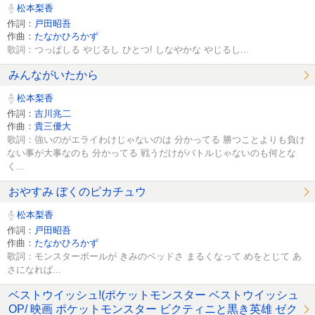
松本梨香
作詞：
戸田昭吾
作曲：
たなかひろかず
歌詞：つっぱしる やじるし ひとつ! しなやかな やじるし...
みんながいたから
松本梨香
作詞：
吉川兆二
作曲：
貴三優大
歌詞：強いのがエライわけじゃないのは 分かってる 勝つことよりも負け
ない事が大事なのも 分かってる 戦うだけがバトルじゃないのも何とな
く...
おやすみ ぼくのピカチュウ
松本梨香
作詞：
戸田昭吾
作曲：
たなかひろかず
歌詞：モンスターボールが きみのベッドさ まるくなって めをとじて あ
さになれば...
ベストウイッシュ!(ポケットモンスター ベストウイッシュ
OP/ 映画 ポケットモンスター ビクティニと黒き英雄 ゼク