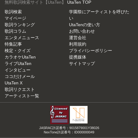
無料歌詞検索サイト【UtaTen】
UtaTen TOP
歌詞検索
学園祭にアーティストを呼びた
マイページ
い
歌詞ランキング
UtaTenの使い方
歌詞コラム
お問い合わせ
エンタメニュース
運営会社
特集記事
利用規約
検定・クイズ
プライバシーポリシー
カラオケUtaTen
提携媒体
ライブUtaTen
サイトマップ
インタビュー
ココだけメール
UtaTen X
歌詞リクエスト
アーティスト一覧
JASRAC許諾番号：9015879001Y38026
NexTone許諾番号：ID000000049