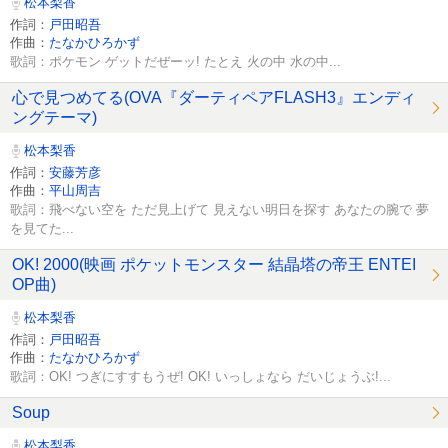
松本梨香
作詞：
戸田昭吾
作曲：
たなかひろかず
歌詞：ポケモン ゲットだぜーッ! たとえ 火の中 水の中...
心で見つめてる(OVA『ダーティペアFLASH3』エンディ
ングテーマ)
松本梨香
作詞：
安藤芳彦
作曲：
平山周吉
歌詞：飛べない空を ただ見上げて 見えない明日を探す あなたの腕で 夢
を見てた...
OK! 2000(映画 ポケットモンスター 結晶塔の帝王 ENTEI
OP曲)
松本梨香
作詞：
戸田昭吾
作曲：
たなかひろかず
歌詞：OK! つぎにすすもうぜ! OK! いっしょなら だいじょうぶ!...
Soup
松本梨香