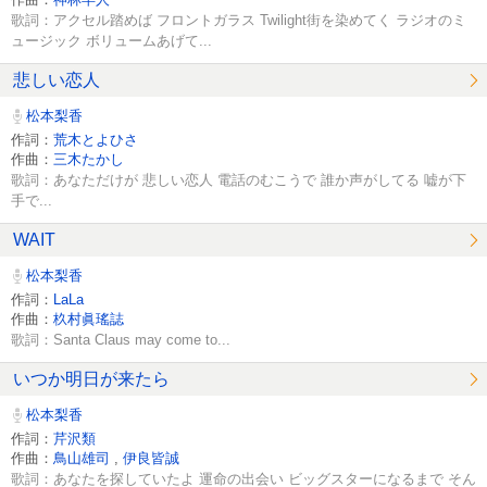
歌詞：アクセル踏めば フロントガラス Twilight街を染めてく ラジオのミ
ュージック ボリュームあげて...
悲しい恋人
松本梨香
作詞：
荒木とよひさ
作曲：
三木たかし
歌詞：あなただけが 悲しい恋人 電話のむこうで 誰か声がしてる 嘘が下
手で...
WAIT
松本梨香
作詞：
LaLa
作曲：
杦村眞瑤誌
歌詞：Santa Claus may come to...
いつか明日が来たら
松本梨香
作詞：
芹沢類
作曲：
鳥山雄司
,
伊良皆誠
歌詞：あなたを探していたよ 運命の出会い ビッグスターになるまで そん