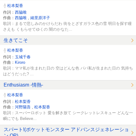
松本梨香
作詞：
西脇唯
作曲：
西脇唯
,
緒里原洋子
歌詞：まるで悲しみのかけらだわ 街をとざすガラス色の雪 明日を探す瞳
さえも くもらせてゆくの 闇のかなた...
生きてこそ
松本梨香
作詞：
玉城千春
作曲：
Kiroro
歌詞：ママ私が生まれた日の 空はどんな色 パパ私が生まれた日の 気持ち
はどうだった? ...
Enthusiasm -情熱-
松本梨香
作詞：
松本梨香
作曲：
河野陽吾
,
松本梨香
歌詞：スーパーロボット 愛を解き放て シークレットレスキュー どんな一
瞬にでも Believe...
スパート!(ポケットモンスター アドバンスジェネレーショ
ン OP)