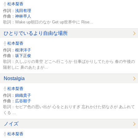
松本梨香
作詞：
浅田有理
作曲：
神林早人
歌詞：Wake up朝日のなか Get up世界中に Rise...
ひとりでいるより自由な場所
松本梨香
作詞：
根津洋子
作曲：
坂下正俊
歌詞：久しぶりの青空 どこへ行こうか 仕事ばかりしてたから 春の午後の
陽射しに 鼻のあたまが...
Nostalgia
松本梨香
作詞：
錦織貴子
作曲：
広谷順子
歌詞：セピア色の思い出が 心をとおりすぎ 忘れかけた切なさが あふれて
くる ...
ノイズ
松本梨香