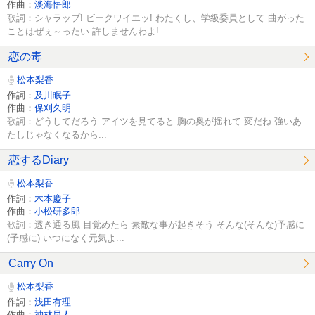
作曲：
淡海悟郎
歌詞：シャラップ! ビークワイエッ! わたくし、学級委員として 曲がった
ことはぜぇ～ったい 許しませんわよ!...
恋の毒
松本梨香
作詞：
及川眠子
作曲：
保刈久明
歌詞：どうしてだろう アイツを見てると 胸の奥が揺れて 変だね 強いあ
たしじゃなくなるから...
恋するDiary
松本梨香
作詞：
木本慶子
作曲：
小松研多郎
歌詞：透き通る風 目覚めたら 素敵な事が起きそう そんな(そんな)予感に
(予感に) いつになく元気よ...
Carry On
松本梨香
作詞：
浅田有理
作曲：
神林早人