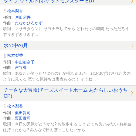
タイプ:ワイルド(ポケットモンスター ED)
松本梨香
作詞：
戸田昭吾
作曲：
たなかひろかず
歌詞：マサラタウンに サヨナラしてから どれだけの時間 たっただろう
すりきずきりきず...
水の中の月
松本梨香
作詞：
中山加奈子
作曲：
岸谷香
歌詞：あなたが笑うたびに心の針が揺れる わたしはおあずけされた犬の
ように見てる 恋する気持ちは裏表あるのよ そうね...
チーさな大冒険(チーズスイートホーム あたらしいおうち
OP)
松本梨香
作詞：
栗田貴司
作曲：
栗田貴司
歌詞：今日の天気がどうかな? お散歩するには とても良いみたい お弁当
は持ったかな? みんなで日向ぼっこしたいから...