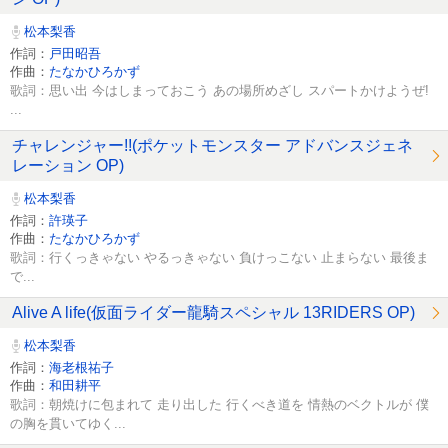
松本梨香
作詞：
戸田昭吾
作曲：
たなかひろかず
歌詞：思い出 今はしまっておこう あの場所めざし スパートかけようぜ!
...
チャレンジャー!!(ポケットモンスター アドバンスジェネ
レーション OP)
松本梨香
作詞：
許瑛子
作曲：
たなかひろかず
歌詞：行くっきゃない やるっきゃない 負けっこない 止まらない 最後ま
で...
Alive A life(仮面ライダー龍騎スペシャル 13RIDERS OP)
松本梨香
作詞：
海老根祐子
作曲：
和田耕平
歌詞：朝焼けに包まれて 走り出した 行くべき道を 情熱のベクトルが 僕
の胸を貫いてゆく...