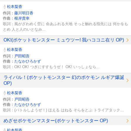
松本梨香
作詞：
藤川明日香
作曲：
根岸貴幸
歌詞：風がざわめく空に 命あふれる大地 そっと触れる指先には 何かをも
とめ 人と人のいとなみ...
OK!(ポケットモンスター ミュウツー! 我ハココニ在リ OP)
松本梨香
作詞：
戸田昭吾
作曲：
たなかひろかず
歌詞：OK! OK! つぎにすすもうゼ！ OK! いっしょなら...
ライバル！(ポケットモンスター 幻のポケモン ルギア爆誕
OP)
松本梨香
作詞：
戸田昭吾
作曲：
たなかひろかず
歌詞：(バトルしようぜ！) ほえる はねる そらをとぶ トライアタック...
めざせポケモンマスター(ポケットモンスター OP)
松本梨香