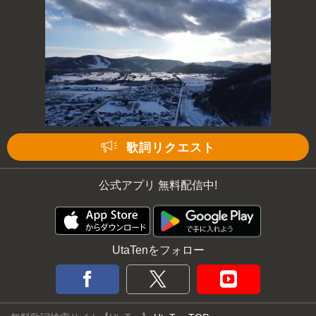
歌詞リクエスト
公式アプリ 無料配信中!
UtaTenをフォロー