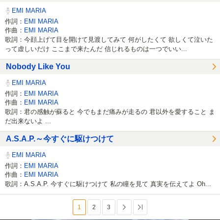
EMI MARIA
作詞：
EMI MARIA
作曲：
EMI MARIA
歌詞：今顔上げて目を開けて見渡してみて 何がしたくて 欲しくて泣いた
って虚しいだけ ここまで来たんだ 信じれるものは一つでいい...
Nobody Like You
EMI MARIA
作詞：
EMI MARIA
作曲：
EMI MARIA
歌詞：君の感触が蘇ると 今でもまだ痛みが走るの 君以外を愛すること ま
だ出来ないよ ...
A.S.A.P.～今すぐに駆けつけて
EMI MARIA
作詞：
EMI MARIA
作曲：
EMI MARIA
歌詞：A.S.A.P. 今すぐに駆けつけて 私の瞳を見て 真実を伝えてよ Oh...
1
2
3
次へ
最後へ