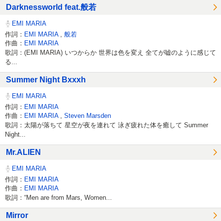
Darknessworld feat.般若
EMI MARIA
作詞：
EMI MARIA
,
般若
作曲：
EMI MARIA
歌詞：(EMI MARIA) いつからか 世界は色を変え 全てが嘘のように感じて
る...
Summer Night Bxxxh
EMI MARIA
作詞：
EMI MARIA
作曲：
EMI MARIA
,
Steven Marsden
歌詞：太陽が落ちて 星空が夜を連れて 泳ぎ疲れた体を癒して Summer
Night...
Mr.ALIEN
EMI MARIA
作詞：
EMI MARIA
作曲：
EMI MARIA
歌詞：“Men are from Mars, Women...
Mirror