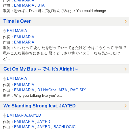
作詞：
EMI MARIA
作曲：
EMI MARIA
,
UTA
歌詞：恐れずにDive 君に飛び込んでみたい You could change...
Time is Over
EMI MARIA
作詞：
EMI MARIA
作曲：
EMI MARIA
歌詞：いつだって あなたを想ってやってきたけど 今はこうやって 平気で
私をこんな気持ちにさせる 賢くどっさり稼ぐハスラーなら良かったけ
ど...
Get On My Bus ～でも It's Alright～
EMI MARIA
作詞：
EMI MARIA
作曲：
EMI MARIA
,
DJ NAOtheLAIZA
,
RAG SIX
歌詞：Why you talking like you're...
We Standing Strong feat. JAY'ED
EMI MARIA,JAY'ED
作詞：
EMI MARIA
,
JAY'ED
作曲：
EMI MARIA
,
JAY'ED
,
BACHLOGIC