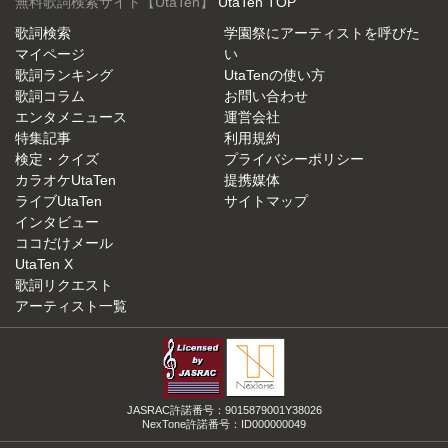
無料歌詞検索サイト【UtaTen】
UtaTen TOP
歌詞検索
学園祭にアーティストを呼びた
マイページ
い
歌詞ランキング
UtaTenの使い方
歌詞コラム
お問い合わせ
エンタメニュース
運営会社
特集記事
利用規約
検定・クイズ
プライバシーポリシー
カラオケUtaTen
提携媒体
ライブUtaTen
サイトマップ
インタビュー
ココだけメール
UtaTen X
歌詞リクエスト
アーティスト一覧
JASRAC許諾番号：9015879001Y38026
NexTone許諾番号：ID000000049