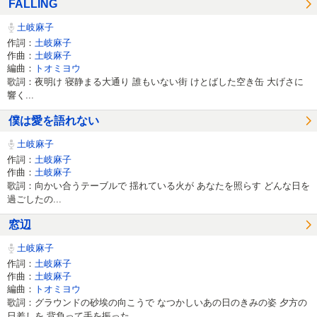
FALLING
土岐麻子
作詞：
土岐麻子
作曲：
土岐麻子
編曲：
トオミヨウ
歌詞：夜明け 寝静まる大通り 誰もいない街 けとばした空き缶 大げさに
響く...
僕は愛を語れない
土岐麻子
作詞：
土岐麻子
作曲：
土岐麻子
歌詞：向かい合うテーブルで 揺れている火が あなたを照らす どんな日を
過ごしたの...
窓辺
土岐麻子
作詞：
土岐麻子
作曲：
土岐麻子
編曲：
トオミヨウ
歌詞：グラウンドの砂埃の向こうで なつかしいあの日のきみの姿 夕方の
日差しを 背負って手を振った ...