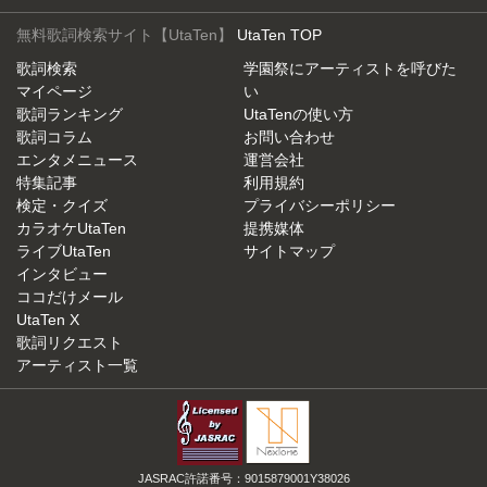
無料歌詞検索サイト【UtaTen】
UtaTen TOP
歌詞検索
学園祭にアーティストを呼びた
マイページ
い
歌詞ランキング
UtaTenの使い方
歌詞コラム
お問い合わせ
エンタメニュース
運営会社
特集記事
利用規約
検定・クイズ
プライバシーポリシー
カラオケUtaTen
提携媒体
ライブUtaTen
サイトマップ
インタビュー
ココだけメール
UtaTen X
歌詞リクエスト
アーティスト一覧
JASRAC許諾番号：9015879001Y38026