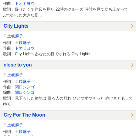
作曲：
トオミヨウ
歌詞：帰りたくて岸辺を見た 22時のクルーズ 時計を見て立ち上がって
ぶつかった大きな影 ...
City Lights
土岐麻子
作詞：
土岐麻子
作曲：
トオミヨウ
歌詞：City Lights あなたの目でゆれる City Lights...
close to you
土岐麻子
作詞：
土岐麻子
作曲：
関口シンゴ
編曲：
関口シンゴ
歌詞：見下ろした路地は 帰る人の群れ ひとつずつそっと 静けさともして
ゆく ...
Cry For The Moon
土岐麻子
作詞：
土岐麻子