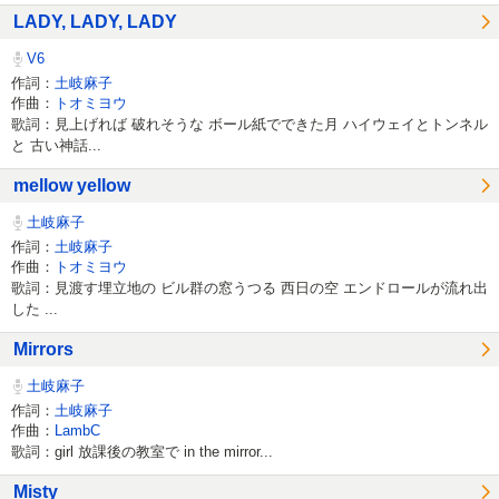
LADY, LADY, LADY
V6
作詞：
土岐麻子
作曲：
トオミヨウ
歌詞：見上げれば 破れそうな ボール紙でできた月 ハイウェイとトンネル
と 古い神話...
mellow yellow
土岐麻子
作詞：
土岐麻子
作曲：
トオミヨウ
歌詞：見渡す埋立地の ビル群の窓うつる 西日の空 エンドロールが流れ出
した ...
Mirrors
土岐麻子
作詞：
土岐麻子
作曲：
LambC
歌詞：girl 放課後の教室で in the mirror...
Misty