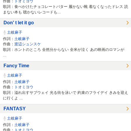
作曲：
トオミヨウ
歌詞：食べかけたチョコレートバター 履かない靴 着なくなったドレス 読
まない本も 聴かないレコードも...
Don' t let it go
土岐麻子
作詞：
土岐麻子
作曲：
渡辺シュンスケ
歌詞：ホントのところ 全然分からない 全米が泣く あの映画のロマンが
...
Fancy Time
土岐麻子
作詞：
土岐麻子
作曲：
トオミヨウ
歌詞：溢れ出すサブウェイ 光る街を泳いで 約束のフライデイ きみを迎え
に行くよ ...
FANTASY
土岐麻子
作詞：
土岐麻子
作曲：
トオミヨウ