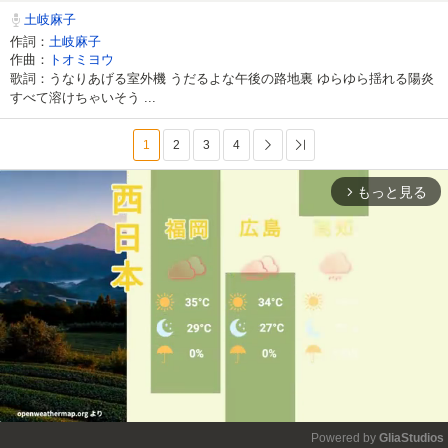
土岐麻子
作詞：
土岐麻子
作曲：
トオミヨウ
歌詞：うなりあげる室外機 うだるよな午後の路地裏 ゆらゆら揺れる陽炎
すべて溶けちゃいそう ...
1
2
3
4
次へ
最後へ
もっと見る
arrow_forward_ios
Powered by 
GliaStudios