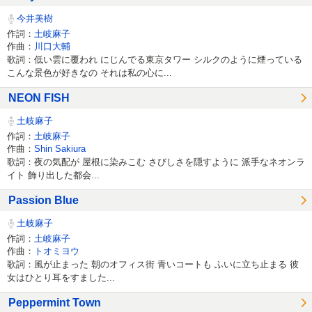
今井美樹
作詞：
土岐麻子
作曲：
川口大輔
歌詞：低い雲に覆われ にじんでる東京タワー シルクのように煙っている
こんな景色が好きなの それは私の心に...
NEON FISH
土岐麻子
作詞：
土岐麻子
作曲：
Shin Sakiura
歌詞：夜の気配が 屋根に染みこむ さびしさを隠すように 派手なネオンラ
イト 飾り出した都会...
Passion Blue
土岐麻子
作詞：
土岐麻子
作曲：
トオミヨウ
歌詞：風が止まった 朝のオフィス街 青いコートも ふいに立ち止まる 彼
女はひとり耳をすました...
Peppermint Town