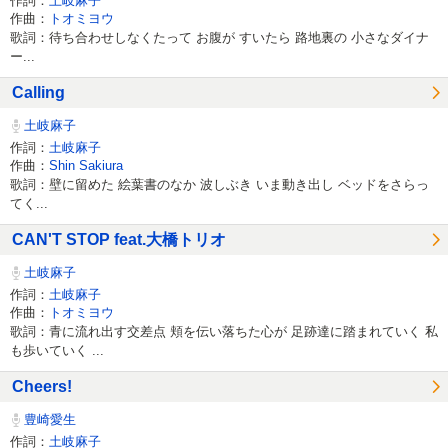
作詞：
土岐麻子
作曲：
トオミヨウ
歌詞：待ち合わせしなくたって お腹が すいたら 路地裏の 小さなダイナ
ー...
Calling
土岐麻子
作詞：
土岐麻子
作曲：
Shin Sakiura
歌詞：壁に留めた 絵葉書のなか 波しぶき いま動き出し ベッドをさらっ
てく...
CAN'T STOP feat.大橋トリオ
土岐麻子
作詞：
土岐麻子
作曲：
トオミヨウ
歌詞：青に流れ出す交差点 頬を伝い落ちた心が 足跡達に踏まれていく 私
も歩いていく ...
Cheers!
豊崎愛生
作詞：
土岐麻子