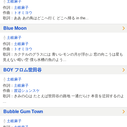
土岐麻子
作詞：
土岐麻子
作曲：
トオミヨウ
歌詞：ああ あの鳥はどこへ行く どこへ帰る in the...
Blue Moon
土岐麻子
作詞：
土岐麻子
作曲：
トオミヨウ
歌詞：カクテルのグラスには 青いレモンの月が浮かぶ 窓の向こうは星も
見えない暗い空 僕ら水槽の魚のよう...
BOY フロム世田谷
土岐麻子
作詞：
土岐麻子
作曲：
渡辺シュンスケ
歌詞：きみの心は たとえば世田谷の路地 一通だらけ 本音を迂回するのよ
...
Bubble Gum Town
土岐麻子