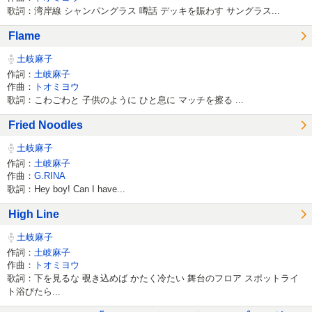
歌詞：湾岸線 シャンパングラス 噂話 デッキを賑わす サングラス...
Flame
土岐麻子
作詞：
土岐麻子
作曲：
トオミヨウ
歌詞：こわごわと 子供のように ひと息に マッチを擦る ...
Fried Noodles
土岐麻子
作詞：
土岐麻子
作曲：
G.RINA
歌詞：Hey boy! Can I have...
High Line
土岐麻子
作詞：
土岐麻子
作曲：
トオミヨウ
歌詞：下を見るな 覗き込めば かたく冷たい 舞台のフロア スポットライ
ト浴びたら...