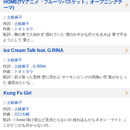
HOME(TVアニメ「フルーツバスケット」オープニングテ
ーマ)
土岐麻子
作詞：
土岐麻子
作曲：
トオミヨウ
歌詞：胸の奥で人知れず 揺れていた 僕のかすかな灯りをきみは 掌で守る
ようにして 愛と...
Ice Cream Talk feat. G.RINA
土岐麻子
作詞：
土岐麻子
,
G.RINA
作曲：
トオミヨウ
歌詞：切り取った窓枠 壁に浮かぶ サーモンピンクの四角い空 夜がかじっ
た 歯型みたいな...
Kung Fu Girl
土岐麻子
作詞：
土岐麻子
作曲：
川口大輔
歌詞：I know 抜け道など見当たらないの 紛れ込んだらネオン・ライト こ
こがどこかも分からないの...