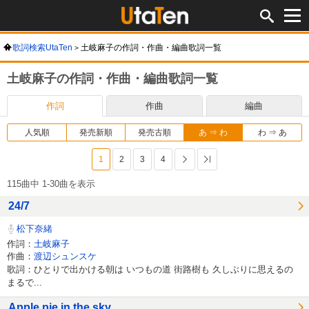
歌詞検索UtaTen
土岐麻子の作詞・作曲・編曲歌詞一覧
土岐麻子の作詞・作曲・編曲歌詞一覧
作詞
作曲
編曲
人気順
発売新順
発売古順
あ ⇒ わ
わ ⇒ あ
1
2
3
4
次へ
最後へ
115曲中 1-30曲を表示
24/7
松下奈緒
作詞：
土岐麻子
作曲：
渡辺シュンスケ
歌詞：ひとりで出かける朝は いつもの道 街路樹も 久しぶりに思えるの
まるで...
Apple pie in the sky