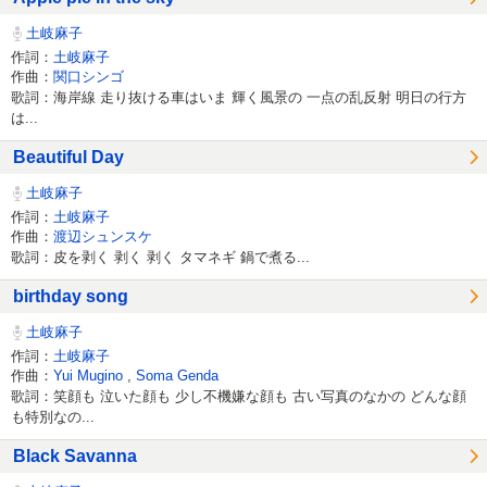
土岐麻子
作詞：
土岐麻子
作曲：
関口シンゴ
歌詞：海岸線 走り抜ける車はいま 輝く風景の 一点の乱反射 明日の行方
は...
Beautiful Day
土岐麻子
作詞：
土岐麻子
作曲：
渡辺シュンスケ
歌詞：皮を剥く 剥く 剥く タマネギ 鍋で煮る...
birthday song
土岐麻子
作詞：
土岐麻子
作曲：
Yui Mugino
,
Soma Genda
歌詞：笑顔も 泣いた顔も 少し不機嫌な顔も 古い写真のなかの どんな顔
も特別なの...
Black Savanna