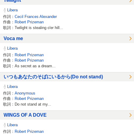
Twilight
Libera
作詞：
Cecil Frances Alexander
作曲：
Robert Prizeman
歌詞：Twilight is stealing o'er hill...
Voca me
Libera
作詞：
Robert Prizeman
作曲：
Robert Prizeman
歌詞：As secret as a dream...
いつもあなたのそばにいるから(Do not stand)
Libera
作詞：
Anonymous
作曲：
Robert Prizeman
歌詞：Do not stand at my...
WINGS OF A DOVE
Libera
作詞：
Robert Prizeman