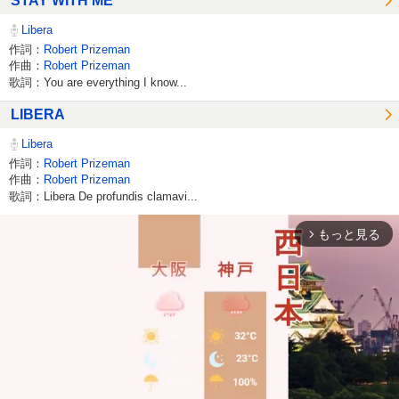
STAY WITH ME
Libera
作詞：
Robert Prizeman
作曲：
Robert Prizeman
歌詞：You are everything I know...
LIBERA
Libera
作詞：
Robert Prizeman
作曲：
Robert Prizeman
歌詞：Libera De profundis clamavi...
もっと見る
arrow_forward_ios