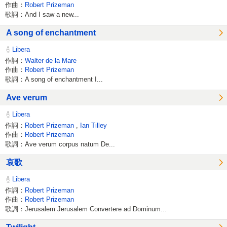
作曲：
Robert Prizeman
歌詞：And I saw a new...
A song of enchantment
Libera
作詞：
Walter de la Mare
作曲：
Robert Prizeman
歌詞：A song of enchantment I...
Ave verum
Libera
作詞：
Robert Prizeman
,
Ian Tilley
作曲：
Robert Prizeman
歌詞：Ave verum corpus natum De...
哀歌
Libera
作詞：
Robert Prizeman
作曲：
Robert Prizeman
歌詞：Jerusalem Jerusalem Convertere ad Dominum...