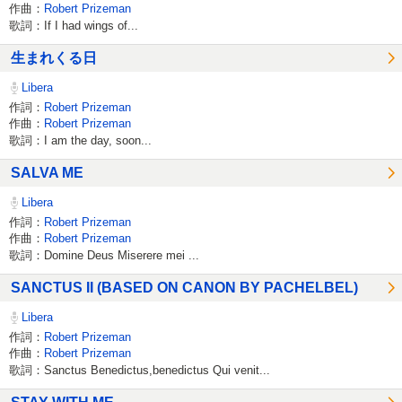
作曲：
Robert Prizeman
歌詞：If I had wings of...
生まれくる日
Libera
作詞：
Robert Prizeman
作曲：
Robert Prizeman
歌詞：I am the day, soon...
SALVA ME
Libera
作詞：
Robert Prizeman
作曲：
Robert Prizeman
歌詞：Domine Deus Miserere mei ...
SANCTUS II (BASED ON CANON BY PACHELBEL)
Libera
作詞：
Robert Prizeman
作曲：
Robert Prizeman
歌詞：Sanctus Benedictus,benedictus Qui venit...