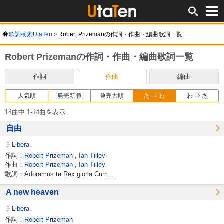
歌詞検索UtaTen
Robert Prizemanの作詞・作曲・編曲歌詞一覧
Robert Prizemanの作詞・作曲・編曲歌詞一覧
作詞
作曲
編曲
人気順
発売新順
発売古順
あ ⇒ わ
わ ⇒ あ
14曲中 1-14曲を表示
自由
Libera
作詞：
Robert Prizeman
,
Ian Tilley
作曲：
Robert Prizeman
,
Ian Tilley
歌詞：Adoramus te Rex gloria Cum...
A new heaven
Libera
作詞：
Robert Prizeman