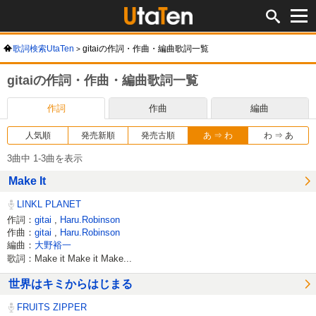
歌詞検索UtaTen
gitaiの作詞・作曲・編曲歌詞一覧
gitaiの作詞・作曲・編曲歌詞一覧
作詞
作曲
編曲
人気順
発売新順
発売古順
あ ⇒ わ
わ ⇒ あ
3曲中 1-3曲を表示
Make It
LINKL PLANET
作詞：
gitai
,
Haru.Robinson
作曲：
gitai
,
Haru.Robinson
編曲：
大野裕一
歌詞：Make it Make it Make...
世界はキミからはじまる
FRUITS ZIPPER