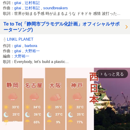
作詞：
gitai
,
辻村有記
作曲：
gitai
,
辻村有記
,
soundbreakers
歌詞：世界が始まる予感 時が止まるような ドキドキ 感情 波打った...
Te to Te(「静岡市プラモデル化計画」オフィシャルサポ
ーターソング)
LINKL PLANET
作詞：
gitai
,
barbora
作曲：
gitai
,
大野裕一
編曲：
大野裕一
歌詞：Everybody, let's build a plastic...
もっと見る
arrow_forward_ios