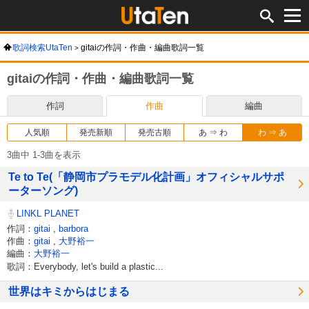
歌詞検索UtaTen
gitaiの作詞・作曲・編曲歌詞一覧
gitaiの作詞・作曲・編曲歌詞一覧
作詞
作曲
編曲
人気順
発売新順
発売古順
あ ⇒ わ
わ ⇒ あ
3曲中 1-3曲を表示
Te to Te(「静岡市プラモデル化計画」オフィシャルサポ
ーターソング)
LINKL PLANET
作詞：
gitai
,
barbora
作曲：
gitai
,
大野裕一
編曲：
大野裕一
歌詞：Everybody, let's build a plastic...
世界はキミからはじまる