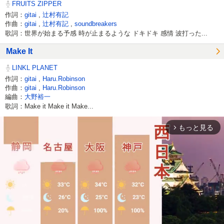
FRUITS ZIPPER
作詞：
gitai
,
辻村有記
作曲：
gitai
,
辻村有記
,
soundbreakers
歌詞：世界が始まる予感 時が止まるような ドキドキ 感情 波打った...
Make It
LINKL PLANET
作詞：
gitai
,
Haru.Robinson
作曲：
gitai
,
Haru.Robinson
編曲：
大野裕一
歌詞：Make it Make it Make...
もっと見る
arrow_forward_ios