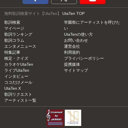
無料歌詞検索サイト【UtaTen】
UtaTen TOP
歌詞検索
学園祭にアーティストを呼びた
マイページ
い
歌詞ランキング
UtaTenの使い方
歌詞コラム
お問い合わせ
エンタメニュース
運営会社
特集記事
利用規約
検定・クイズ
プライバシーポリシー
カラオケUtaTen
提携媒体
ライブUtaTen
サイトマップ
インタビュー
ココだけメール
UtaTen X
歌詞リクエスト
アーティスト一覧