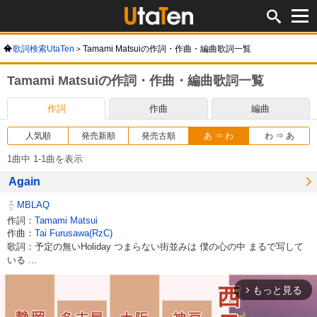
歌詞検索UtaTen
Tamami Matsuiの作詞・作曲・編曲歌詞一覧
Tamami Matsuiの作詞・作曲・編曲歌詞一覧
作詞
作曲
編曲
人気順
発売新順
発売古順
あ ⇒ わ
わ ⇒ あ
1曲中 1-1曲を表示
Again
MBLAQ
作詞：
Tamami Matsui
作曲：
Tai Furusawa(RzC)
歌詞：予定の無いHoliday つまらない街並みは 僕の心の中 まるで写して
いる ...
もっと見る
arrow_forward_ios