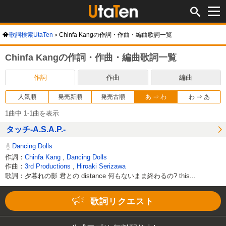
歌詞検索UtaTen
Chinfa Kangの作詞・作曲・編曲歌詞一覧
Chinfa Kangの作詞・作曲・編曲歌詞一覧
作詞
作曲
編曲
人気順
発売新順
発売古順
あ ⇒ わ
わ ⇒ あ
1曲中 1-1曲を表示
タッチ-A.S.A.P.-
Dancing Dolls
作詞：
Chinfa Kang
,
Dancing Dolls
作曲：
3rd Productions
,
Hiroaki Serizawa
歌詞：夕暮れの影 君との distance 何もないまま終わるの? this...
Loaded
:
66.39%
/
Unmute
歌詞リクエスト