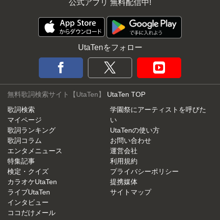
公式アプリ 無料配信中!
UtaTenをフォロー
無料歌詞検索サイト【UtaTen】
UtaTen TOP
歌詞検索
学園祭にアーティストを呼びた
マイページ
い
歌詞ランキング
UtaTenの使い方
歌詞コラム
お問い合わせ
エンタメニュース
運営会社
特集記事
利用規約
検定・クイズ
プライバシーポリシー
カラオケUtaTen
提携媒体
ライブUtaTen
サイトマップ
インタビュー
ココだけメール