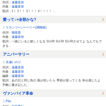
作詞：
遠藤直弥
作曲：
遠藤直弥
歌詞：1！ 2！！ 3！！！ 4！！！！ ...
愛って○×全部かな?
リカンツ=シーベリー(洲崎綾)
作詞：
畑亜貴
作曲：
遠藤直弥
歌詞：一緒にいると嬉しくなる SU-RI SU-RI SU-RIさせてよ なんでもで
きる...
アニバーサリー
水瀬いのり
作詞：
遠藤直弥
作曲：
遠藤直弥
編曲：
遠藤直弥
歌詞：あの日と同じ色の 風が吹いたら 季節が巡ってくる 幸せ感じたよ
手帳に書き記した...
ヴァンパイア革命
Pile