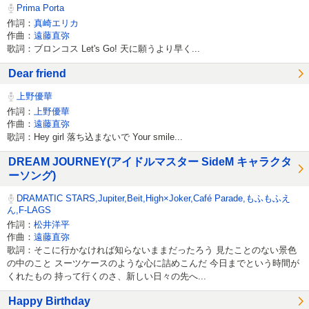
Prima Porta
作詞：
真崎エリカ
作曲：
遠藤直弥
歌詞：ブロンコス Let's Go! 天に願うより早く...
Dear friend
上野優華
作詞：
上野優華
作曲：
遠藤直弥
歌詞：Hey girl 落ち込まないで Your smile...
DREAM JOURNEY(アイドルマスター SideM キャラクタ
ーソング)
DRAMATIC STARS,Jupiter,Beit,High×Joker,Café Parade,もふもふえ
ん,F-LAGS
作詞：
松井洋平
作曲：
遠藤直弥
歌詞：そこに行かなければ知らないままだったろう 見たことのない景色
の中のこと スーツケースのような心に詰めこんだ 今日までという時間が
くれたもの 持って行くのさ、新しい日々の先へ...
Happy Birthday