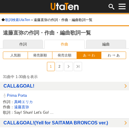
歌詞検索UtaTen
遠藤直弥の作詞・作曲・編曲歌詞一覧
遠藤直弥の作詞・作曲・編曲歌詞一覧
作詞
作曲
編曲
人気順
発売新順
発売古順
あ ⇒ わ
わ ⇒ あ
1
2
次へ
最後へ
31曲中 1-30曲を表示
CALL&GOAL!
Prima Porta
作詞：
真崎エリカ
作曲：
遠藤直弥
歌詞：Say! Shun! Let's Go! ...
CALL&GOAL!(Yell for SAITAMA BRONCOS ver.)