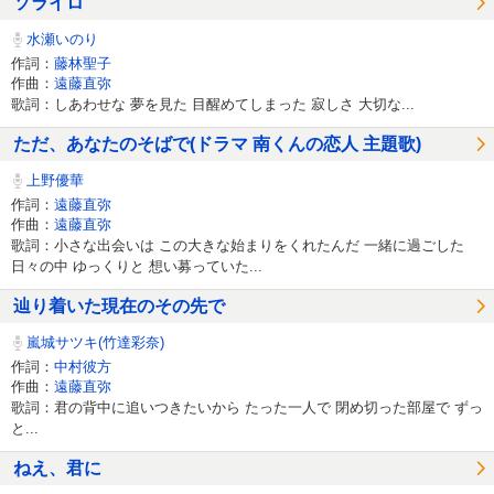
ソライロ
水瀬いのり
作詞：
藤林聖子
作曲：
遠藤直弥
歌詞：しあわせな 夢を見た 目醒めてしまった 寂しさ 大切な...
ただ、あなたのそばで(ドラマ 南くんの恋人 主題歌)
上野優華
作詞：
遠藤直弥
作曲：
遠藤直弥
歌詞：小さな出会いは この大きな始まりをくれたんだ 一緒に過ごした
日々の中 ゆっくりと 想い募っていた...
辿り着いた現在のその先で
嵐城サツキ(竹達彩奈)
作詞：
中村彼方
作曲：
遠藤直弥
歌詞：君の背中に追いつきたいから たった一人で 閉め切った部屋で ずっ
と...
ねえ、君に