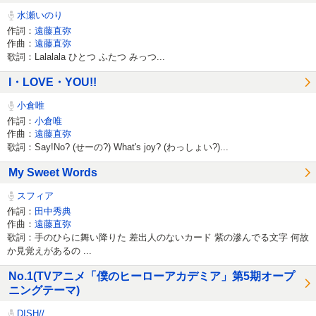
水瀬いのり
作詞：
遠藤直弥
作曲：
遠藤直弥
歌詞：Lalalala ひとつ ふたつ みっつ...
I・LOVE・YOU!!
小倉唯
作詞：
小倉唯
作曲：
遠藤直弥
歌詞：Say!No? (せーの?) What's joy? (わっしょい?)...
My Sweet Words
スフィア
作詞：
田中秀典
作曲：
遠藤直弥
歌詞：手のひらに舞い降りた 差出人のないカード 紫の滲んでる文字 何故
か見覚えがあるの ...
No.1(TVアニメ「僕のヒーローアカデミア」第5期オープ
ニングテーマ)
DISH//