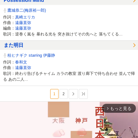
Possession Mind
鷹城恭二(梅原裕一郎)
作詞：
真崎エリカ
作曲：
遠藤直弥
編曲：
遠藤直弥
歌詞：逆巻く嵐を 暴れる光を 突き抜けてその先へと 落ちてくる...
また明日
桂ヒナギク starring 伊藤静
作詞：
春和文
作曲：
遠藤直弥
歌詞：終わり告げるチャイム カラの教室 渡り廊下で待ち合わせ 並んで帰
る あの二人...
1
2
次へ
最後へ
もっと見る
arrow_forward_ios