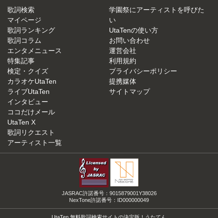
歌詞検索
学園祭にアーティストを呼びた
マイページ
い
歌詞ランキング
UtaTenの使い方
歌詞コラム
お問い合わせ
エンタメニュース
運営会社
特集記事
利用規約
検定・クイズ
プライバシーポリシー
カラオケUtaTen
提携媒体
ライブUtaTen
サイトマップ
インタビュー
ココだけメール
UtaTen X
歌詞リクエスト
アーティスト一覧
JASRAC許諾番号：9015879001Y38026
NexTone許諾番号：ID000000049
UtaTen 無料歌詞検索サイトの決定版！うたてん