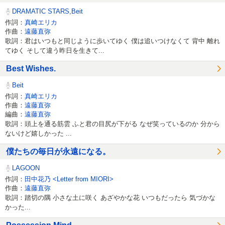
DRAMATIC STARS,Beit
作詞：
真崎エリカ
作曲：
遠藤直弥
歌詞：君はいつもと同じように歩いてゆく 僕は追いつけなくて 背中 離れ
てゆく そして違う昨日を生きて...
Best Wishes.
Beit
作詞：
真崎エリカ
作曲：
遠藤直弥
編曲：
遠藤直弥
歌詞：頭上を通る筋雲 ふと君の目尻が下がる なぜ笑っているのか 分から
ないけど嬉しかった ...
僕たちの毎日が永遠になる。
LAGOON
作詞：
田中花乃 <Letter from MIORI>
作曲：
遠藤直弥
歌詞：踏切の隅 小さな土に咲く あざやかな花 いつもだったら 気づかな
かった...