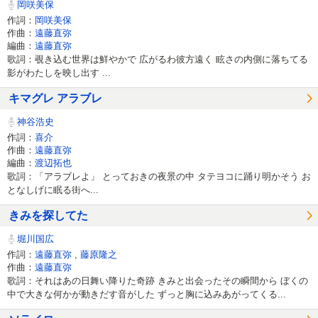
岡咲美保
作詞：
岡咲美保
作曲：
遠藤直弥
編曲：
遠藤直弥
歌詞：覗き込む世界は鮮やかで 広がるわ彼方遠く 眩さの内側に落ちてる
影がわたしを映し出す ...
キマグレ アラブレ
神谷浩史
作詞：
喜介
作曲：
遠藤直弥
編曲：
渡辺拓也
歌詞：「アラブレよ」 とっておきの夜景の中 タテヨコに踊り明かそう お
となしげに眠る街へ...
きみを探してた
堀川国広
作詞：
遠藤直弥
,
藤原隆之
作曲：
遠藤直弥
歌詞：それはあの日舞い降りた奇跡 きみと出会ったその瞬間から ぼくの
中で大きな何かが動きだす音がした ずっと胸に込みあがってくる...