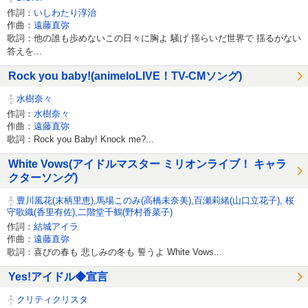
作詞：
いしわたり淳治
作曲：
遠藤直弥
歌詞：他の誰も歩めないこの日々に胸よ 騒げ 揺らいだ世界で 揺るがない
答えを...
Rock you baby!(animeloLIVE！TV-CMソング)
水樹奈々
作詞：
水樹奈々
作曲：
遠藤直弥
歌詞：Rock you Baby! Knock me?...
White Vows(アイドルマスター ミリオンライブ！ キャラ
クターソング)
豊川風花(末柄里恵),馬場このみ(高橋未奈美),百瀬莉緒(山口立花子), 桜
守歌織(香里有佐),二階堂千鶴(野村香菜子)
作詞：
結城アイラ
作曲：
遠藤直弥
歌詞：喜びの春も 悲しみの冬も 誓うよ White Vows...
Yes!アイドル◆宣言
クリティクリスタ