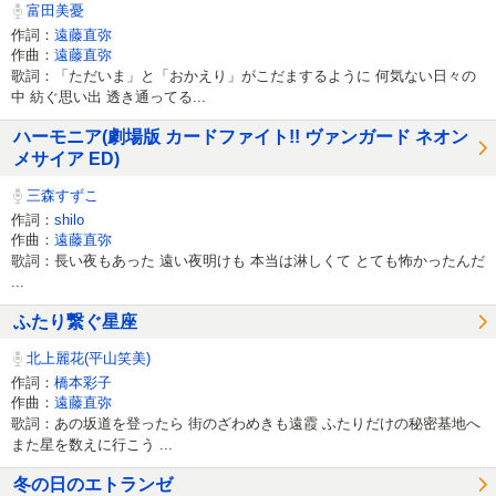
富田美憂
作詞：
遠藤直弥
作曲：
遠藤直弥
歌詞：「ただいま」と「おかえり」がこだまするように 何気ない日々の
中 紡ぐ思い出 透き通ってる...
ハーモニア(劇場版 カードファイト!! ヴァンガード ネオン
メサイア ED)
三森すずこ
作詞：
shilo
作曲：
遠藤直弥
歌詞：長い夜もあった 遠い夜明けも 本当は淋しくて とても怖かったんだ
...
ふたり繋ぐ星座
北上麗花(平山笑美)
作詞：
橋本彩子
作曲：
遠藤直弥
歌詞：あの坂道を登ったら 街のざわめきも遠霞 ふたりだけの秘密基地へ
また星を数えに行こう ...
冬の日のエトランゼ