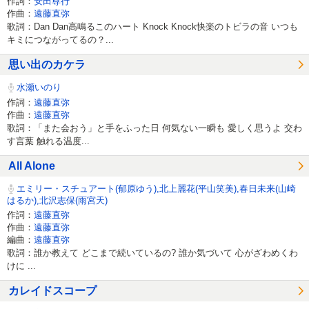
作詞：
安田尊行
作曲：
遠藤直弥
歌詞：Dan Dan高鳴るこのハート Knock Knock快楽のトビラの音 いつも
キミにつながってるの？...
思い出のカケラ
水瀬いのり
作詞：
遠藤直弥
作曲：
遠藤直弥
歌詞：「また会おう」と手をふった日 何気ない一瞬も 愛しく思うよ 交わ
す言葉 触れる温度...
All Alone
エミリー・スチュアート(郁原ゆう),北上麗花(平山笑美),春日未来(山崎
はるか),北沢志保(雨宮天)
作詞：
遠藤直弥
作曲：
遠藤直弥
編曲：
遠藤直弥
歌詞：誰か教えて どこまで続いているの? 誰か気づいて 心がざわめくわ
けに ...
カレイドスコープ