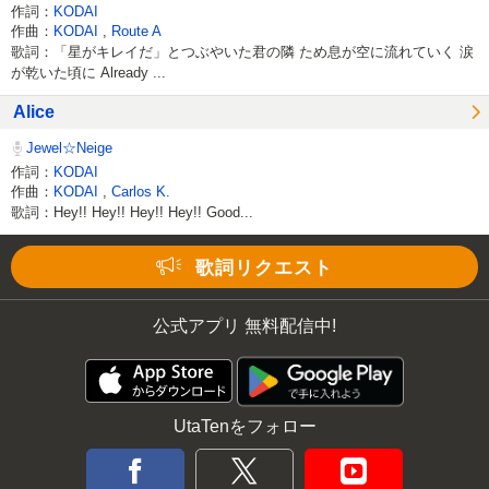
作詞：
KODAI
作曲：
KODAI
,
Route A
歌詞：「星がキレイだ」とつぶやいた君の隣 ため息が空に流れていく 涙
が乾いた頃に Already ...
Alice
Jewel☆Neige
作詞：
KODAI
作曲：
KODAI
,
Carlos K.
歌詞：Hey!! Hey!! Hey!! Hey!! Good...
Loaded
:
59.41%
/
Unmute
歌詞リクエスト
公式アプリ 無料配信中!
UtaTenをフォロー