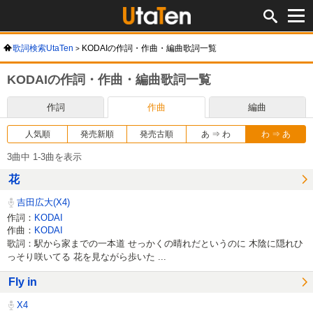
歌詞検索UtaTen
KODAIの作詞・作曲・編曲歌詞一覧
KODAIの作詞・作曲・編曲歌詞一覧
作詞
作曲
編曲
人気順
発売新順
発売古順
あ ⇒ わ
わ ⇒ あ
3曲中 1-3曲を表示
花
吉田広大(X4)
作詞：
KODAI
作曲：
KODAI
歌詞：駅から家までの一本道 せっかくの晴れだというのに 木陰に隠れひ
っそり咲いてる 花を見ながら歩いた ...
Fly in
X4