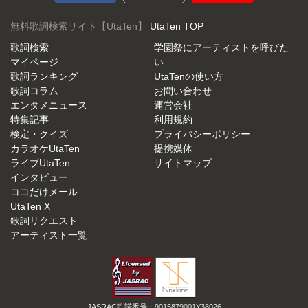
無料歌詞検索サイト【UtaTen】
UtaTen TOP
歌詞検索
学園祭にアーティストを呼びた
マイページ
い
歌詞ランキング
UtaTenの使い方
歌詞コラム
お問い合わせ
エンタメニュース
運営会社
特集記事
利用規約
検定・クイズ
プライバシーポリシー
カラオケUtaTen
提携媒体
ライブUtaTen
サイトマップ
インタビュー
ココだけメール
UtaTen X
歌詞リクエスト
アーティスト一覧
JASRAC許諾番号：9015879001Y38026