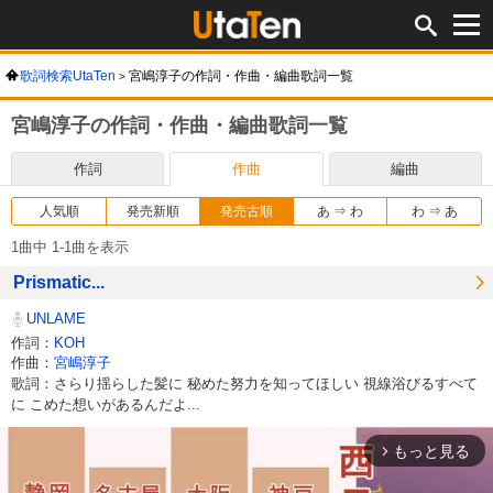
歌詞検索UtaTen
宮嶋淳子の作詞・作曲・編曲歌詞一覧
宮嶋淳子の作詞・作曲・編曲歌詞一覧
作詞
作曲
編曲
人気順
発売新順
発売古順
あ ⇒ わ
わ ⇒ あ
1曲中 1-1曲を表示
Prismatic...
UNLAME
作詞：
KOH
作曲：
宮嶋淳子
歌詞：さらり揺らした髪に 秘めた努力を知ってほしい 視線浴びるすべて
に こめた想いがあるんだよ...
もっと見る
arrow_forward_ios