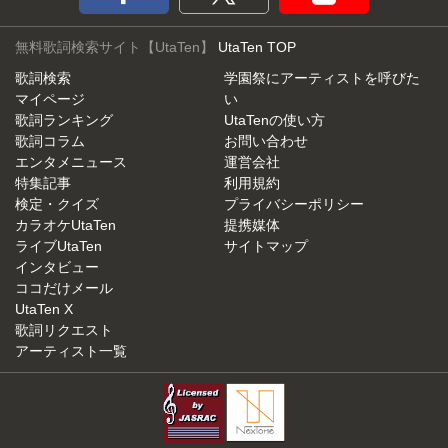
無料歌詞検索サイト【UtaTen】
UtaTen TOP
歌詞検索
学園祭にアーティストを呼びた
マイページ
い
歌詞ランキング
UtaTenの使い方
歌詞コラム
お問い合わせ
エンタメニュース
運営会社
特集記事
利用規約
検定・クイズ
プライバシーポリシー
カラオケUtaTen
提携媒体
ライブUtaTen
サイトマップ
インタビュー
ココだけメール
UtaTen X
歌詞リクエスト
アーティスト一覧