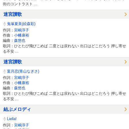
街のコントラスト ...
迷宮讃歌
鬼塚夏美(絵森彩)
作詞：
宮嶋淳子
作曲：
小幡康裕
編曲：
森悠也
歌詞：ひとたび飛びこめば 二度とは戻れない 出口はどこだろう 押し寄せ
る不安 ...
迷宮讃歌
葉月恋(青山なぎさ)
作詞：
宮嶋淳子
作曲：
小幡康裕
編曲：
森悠也
歌詞：ひとたび飛びこめば 二度とは戻れない 出口はどこだろう 押し寄せ
る不安 ...
結ぶメロディ
Liella!
作詞：
宮嶋淳子