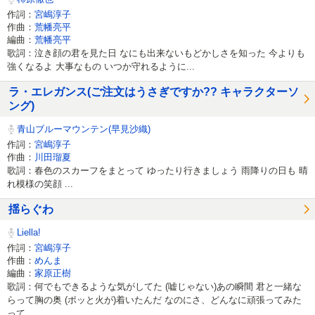
作詞：
宮嶋淳子
作曲：
荒幡亮平
編曲：
荒幡亮平
歌詞：泣き顔の君を見た日 なにも出来ないもどかしさを知った 今よりも
強くなるよ 大事なもの いつか守れるように...
ラ・エレガンス(ご注文はうさぎですか?? キャラクターソ
ング)
青山ブルーマウンテン(早見沙織)
作詞：
宮嶋淳子
作曲：
川田瑠夏
歌詞：春色のスカーフをまとって ゆったり行きましょう 雨降りの日も 晴
れ模様の笑顔 ...
揺らぐわ
Liella!
作詞：
宮嶋淳子
作曲：
めんま
編曲：
家原正樹
歌詞：何でもできるような気がしてた (嘘じゃない)あの瞬間 君と一緒な
らって胸の奥 (ポッと火が)着いたんだ なのにさ、どんなに頑張ってみた
って...