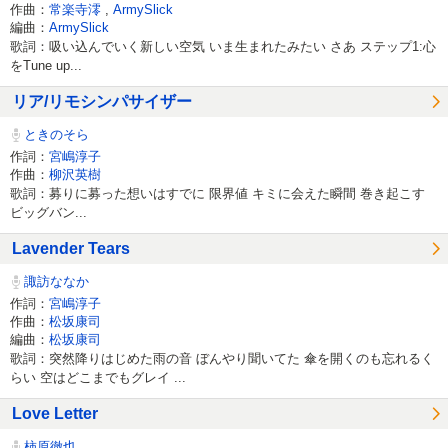
作曲：
常楽寺澪
,
ArmySlick
編曲：
ArmySlick
歌詞：吸い込んでいく新しい空気 いま生まれたみたい さあ ステップ1:心
をTune up...
リア/リモシンパサイザー
ときのそら
作詞：
宮嶋淳子
作曲：
柳沢英樹
歌詞：募りに募った想いはすでに 限界値 キミに会えた瞬間 巻き起こす
ビッグバン...
Lavender Tears
諏訪ななか
作詞：
宮嶋淳子
作曲：
松坂康司
編曲：
松坂康司
歌詞：突然降りはじめた雨の音 ぼんやり聞いてた 傘を開くのも忘れるく
らい 空はどこまでもグレイ ...
Love Letter
柿原徹也