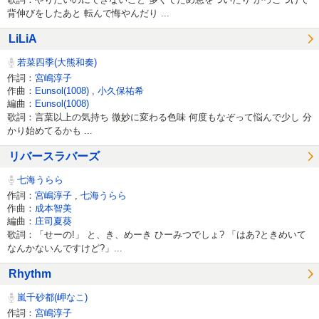
背伸びをしたあと 転んで悔やんだり ...
LiLiA
若菜四季(大熊和奏)
作詞：
宮嶋淳子
作曲：
Eunsol(1008)
,
小久保祐希
編曲：
Eunsol(1008)
歌詞：言葉以上の気持ち 微妙に変わる色味 何度もなぞって悩んで少し 分
かり始めてるかも ...
リバースラバーズ
七海うらら
作詞：
宮嶋淳子
,
七海うらら
作曲：
成本智美
編曲：
庄司夏葵
歌詞：「せーの!」 と、き、めーき ひーみつでしょ? 「はあ?ときめいて
なんかないんですけど?」...
Rhythm
嵐千砂都(岬なこ)
作詞：
宮嶋淳子