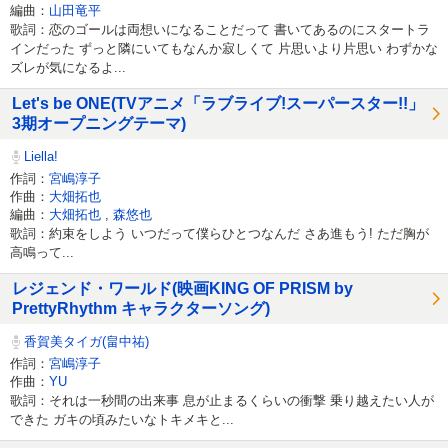
編曲：
山田竜平
歌詞：恋のゴールは両想いになることだって 書いてあるのにスタートラ
インだった ずっと隣にいてもなんか寂しくて 片思いより片思い わずかな
ズレが気になるよ...
Let's be ONE(TVアニメ「ラブライブ!スーパースター!!」
3期オープニングテーマ)
Liella!
作詞：
宮嶋淳子
作曲：
大畑拓也
編曲：
大畑拓也
,
森悠也
歌詞：約束をしよう いつだって僕らひとつなんだ さあ進もう! ただ胸が
高鳴って...
レジェンド・ワールド(映画KING OF PRISM by
PrettyRhythm キャラクターソング)
香賀美タイガ(畠中祐)
作詞：
宮嶋淳子
作曲：
YU
歌詞：それは一秒間の出来事 息が止まるくらいの衝撃 乗り越えたい人が
できた ガキの頃みたいなトキメキと...