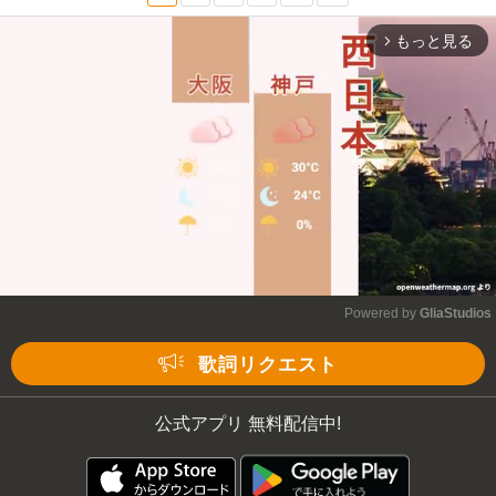
もっと見る
arrow_forward_ios
Powered by 
GliaStudios
Mute
歌詞リクエスト
公式アプリ 無料配信中!