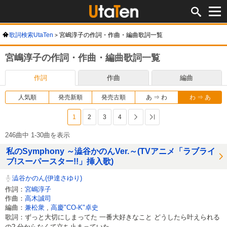
歌詞検索UtaTen
宮嶋淳子の作詞・作曲・編曲歌詞一覧
宮嶋淳子の作詞・作曲・編曲歌詞一覧
作詞
作曲
編曲
人気順
発売新順
発売古順
あ ⇒ わ
わ ⇒ あ
1
2
3
4
次へ
最後へ
246曲中 1-30曲を表示
私のSymphony ～澁谷かのんVer.～(TVアニメ「ラブライ
ブ!スーパースター!!」挿入歌)
澁谷かのん(伊達さゆり)
作詞：
宮嶋淳子
作曲：
高木誠司
編曲：
兼松衆
,
高慶"CO-K"卓史
歌詞：ずっと大切にしまってた 一番大好きなこと どうしたら叶えられる
の? 分からなくて立ち止まっていた ...