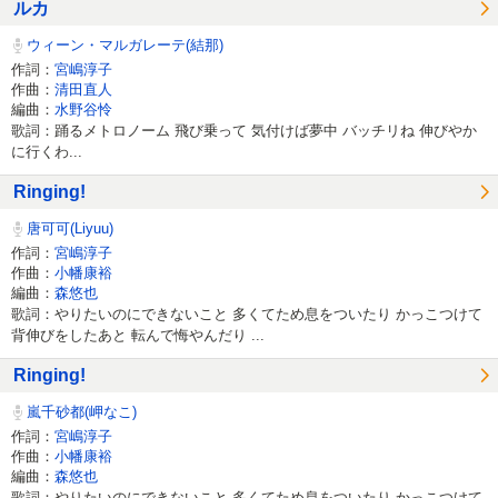
ルカ
ウィーン・マルガレーテ(結那)
作詞：
宮嶋淳子
作曲：
清田直人
編曲：
水野谷怜
歌詞：踊るメトロノーム 飛び乗って 気付けば夢中 バッチリね 伸びやか
に行くわ...
Ringing!
唐可可(Liyuu)
作詞：
宮嶋淳子
作曲：
小幡康裕
編曲：
森悠也
歌詞：やりたいのにできないこと 多くてため息をついたり かっこつけて
背伸びをしたあと 転んで悔やんだり ...
Ringing!
嵐千砂都(岬なこ)
作詞：
宮嶋淳子
作曲：
小幡康裕
編曲：
森悠也
歌詞：やりたいのにできないこと 多くてため息をついたり かっこつけて