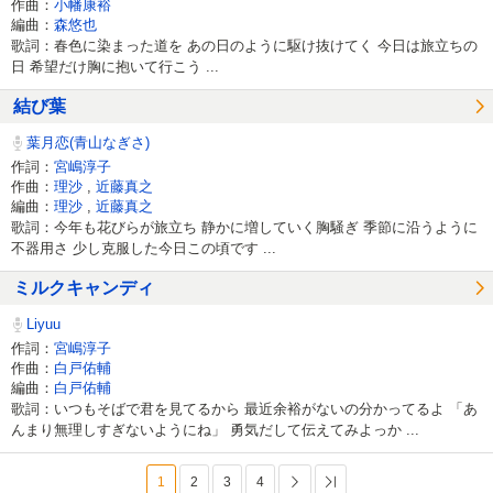
作曲：
小幡康裕
編曲：
森悠也
歌詞：春色に染まった道を あの日のように駆け抜けてく 今日は旅立ちの
日 希望だけ胸に抱いて行こう ...
結び葉
葉月恋(青山なぎさ)
作詞：
宮嶋淳子
作曲：
理沙
,
近藤真之
編曲：
理沙
,
近藤真之
歌詞：今年も花びらが旅立ち 静かに増していく胸騒ぎ 季節に沿うように
不器用さ 少し克服した今日この頃です ...
ミルクキャンディ
Liyuu
作詞：
宮嶋淳子
作曲：
白戸佑輔
編曲：
白戸佑輔
歌詞：いつもそばで君を見てるから 最近余裕がないの分かってるよ 「あ
んまり無理しすぎないようにね」 勇気だして伝えてみよっか ...
1
2
3
4
次へ
最後へ