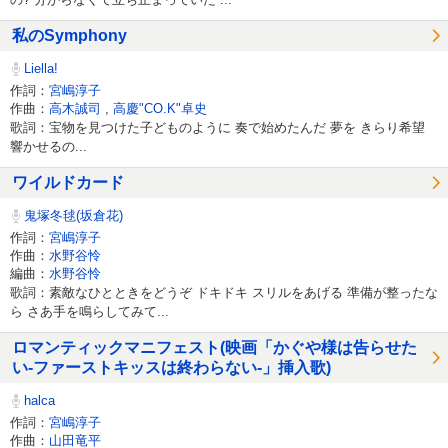
私のSymphony
Liella!
作詞：
宮嶋淳子
作曲：
高木誠司
,
高慶"CO.K"卓史
歌詞：宝物を見つけた子どものように 奏で始めたんだ 夢を きらり希望
響かせるの...
ワイルドカード
鬼塚冬毬(坂倉花)
作詞：
宮嶋淳子
作曲：
水野谷怜
編曲：
水野谷怜
歌詞：素敵なひとときをどうぞ ドキドキ スリルをあげる 準備が整ったな
ら さあ手を鳴らしてみて...
ロマンティックマニフェスト(映画「かぐや様は告らせた
い-ファーストキッスは終わらない-」挿入歌)
halca
作詞：
宮嶋淳子
作曲：
山田竜平