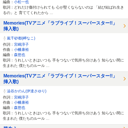
編曲：
小松一也
歌詞：どれだけ傷付けられても 心が堅くならないのは 「結び結ばれ生き
るの」と 育ててくれたから ...
Memories(TVアニメ「ラブライブ！スーパースター!!」
挿入歌)
嵐千砂都(岬なこ)
作詞：
宮嶋淳子
作曲：
小幡康裕
編曲：
森悠也
歌詞：うれしいときはいつも 手をつないで気持ち分けあう 知らない間に
生まれた 僕たちのルール ...
Memories(TVアニメ「ラブライブ！スーパースター!!」
挿入歌)
澁谷かのん(伊達さゆり)
作詞：
宮嶋淳子
作曲：
小幡康裕
編曲：
森悠也
歌詞：うれしいときはいつも 手をつないで気持ち分けあう 知らない間に
生まれた 僕たちのルール ...