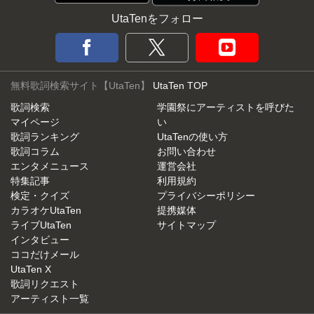
UtaTenをフォロー
無料歌詞検索サイト【UtaTen】
UtaTen TOP
歌詞検索
学園祭にアーティストを呼びた
マイページ
い
歌詞ランキング
UtaTenの使い方
歌詞コラム
お問い合わせ
エンタメニュース
運営会社
特集記事
利用規約
検定・クイズ
プライバシーポリシー
カラオケUtaTen
提携媒体
ライブUtaTen
サイトマップ
インタビュー
ココだけメール
UtaTen X
歌詞リクエスト
アーティスト一覧