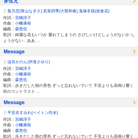
芽生え
葉月恋(青山なぎさ),若菜四季(大熊和奏),鬼塚冬毬(坂倉花)
作詞：
宮嶋淳子
作曲：
小幡康裕
編曲：
森悠也
歌詞：綺麗な花もいつか 萎れてしまうの さびしいけどしょうがないか し
ょうがない…ああ ...
Message
澁谷かのん(伊達さゆり)
作詞：
宮嶋淳子
作曲：
小幡康裕
編曲：
森悠也
歌詞：歩きだした朝の景色 ずっと忘れないでいて 不安よりも高鳴り響く
街のコントラスト ...
Message
平安名すみれ(ペイトン尚未)
作詞：
宮嶋淳子
作曲：
小幡康裕
編曲：
森悠也
歌詞：歩きだした朝の景色 ずっと忘れないでいて 不安よりも高鳴り響く