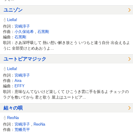
ユニゾン
Liella!
作詞：
宮嶋淳子
作曲：
小久保祐希
,
石黑剛
編曲：
石黑剛
歌詞：さあ深呼吸して 熱い想い解き放とう いつもと違う自分 出会えるよ
うに 全部受けとめあおうよ...
ユートピアマジック
Liella!
作詞：
宮嶋淳子
作曲：
Aira
編曲：
EFFY
歌詞：意味なんてないけど楽しくて ひこうき雲に手を振るよ チェックの
ラグを敷いてから 君と歌う 屋上はユートピア...
結々の唄
ReoNa
作詞：
宮嶋淳子
,
ReoNa
作曲：
荒幡亮平