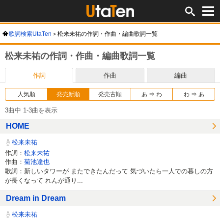
歌詞検索UtaTen
松来未祐の作詞・作曲・編曲歌詞一覧
松来未祐の作詞・作曲・編曲歌詞一覧
作詞
作曲
編曲
人気順
発売新順
発売古順
あ ⇒ わ
わ ⇒ あ
3曲中 1-3曲を表示
HOME
松来未祐
作詞：
松来未祐
作曲：
菊池達也
歌詞：新しいタワーが またできたんだって 気づいたら一人での暮しの方
が長くなって れんが通り...
Dream in Dream
松来未祐