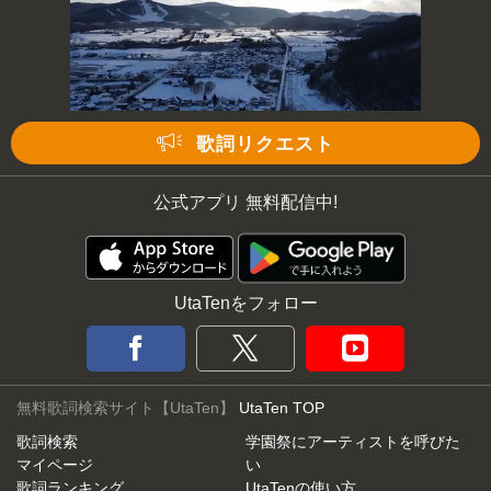
歌詞リクエスト
公式アプリ 無料配信中!
UtaTenをフォロー
無料歌詞検索サイト【UtaTen】
UtaTen TOP
歌詞検索
学園祭にアーティストを呼びた
マイページ
い
歌詞ランキング
UtaTenの使い方