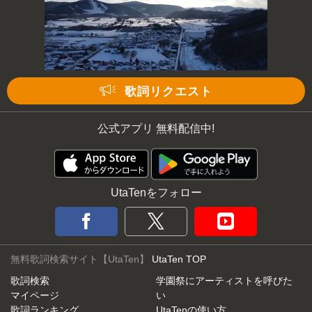
歌詞リクエスト
公式アプリ 無料配信中!
UtaTenをフォロー
無料歌詞検索サイト【UtaTen】
UtaTen TOP
歌詞検索
学園祭にアーティストを呼びた
マイページ
い
歌詞ランキング
UtaTenの使い方