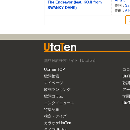
AIRFLIP
The Endeavor (feat. KOJI from
作詞：
Sa
SWANKY DANK)
作曲：
AI
無料歌詞検索サイト【UtaTen】
UtaTen TOP
ココ
歌詞検索
Uta
マイページ
歌詞
歌詞ランキング
アー
歌詞コラム
学園
エンタメニュース
Ut
特集記事
検定・クイズ
カラオケUtaTen
ライブUtaTen