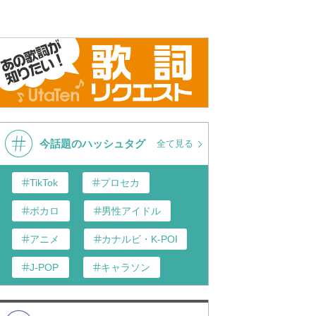
今話題のハッシュタグ
全て見る
TikTok
プロセカ
ボカロ
男性アイドル
アニメ
カナルビ・K-POP和訳
J-POP
キャラソン
あんスタ
歌い手