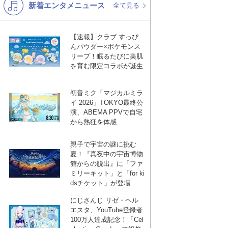
新着エンタメニュース
K-POP
演歌・歌謡
全て見る
バンド
洋楽
【速報】クラブ すっぴ
VTuber
ディズニー
んパウダー×ポケモンス
リープ！眠るたびに美肌
を育む限定コラボが誕生
初音ミク「マジカルミラ
イ 2026」TOKYO最終公
演、ABEMA PPVで自宅
から熱狂を体感
親子で宇宙の謎に挑む
夏！『真夜中の宇宙博物
館からの脱出』に「ファ
ミリーキット」と「for ki
dsチケット」が登場
にじさんじ リゼ・ヘル
エスタ、YouTube登録者
100万人達成記念！「Cel