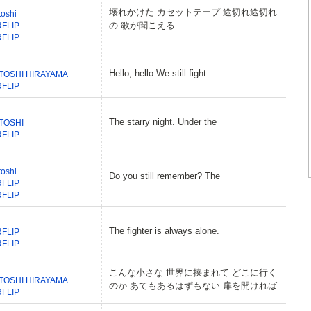
壊れかけた カセットテープ 途切れ途切れ
toshi
の 歌が聞こえる
RFLIP
RFLIP
Hello, hello We still fight
TOSHI HIRAYAMA
RFLIP
The starry night. Under the
TOSHI
RFLIP
toshi
Do you still remember? The
RFLIP
RFLIP
The fighter is always alone.
RFLIP
RFLIP
こんな小さな 世界に挟まれて どこに行く
TOSHI HIRAYAMA
のか あてもあるはずもない 扉を開ければ
RFLIP