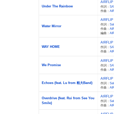
AIRFLIP
Under The Rainbow
作詞：
SA
作曲：
AI
AIRFLIP
作詞：
Sa
Water Mirror
作曲：
AI
編曲：
AI
AIRFLIP
WAY HOME
作詞：
SA
作曲：
AI
AIRFLIP
We Promise
作詞：
SA
作曲：
AI
AIRFLIP
Echoes (feat. Lu from 粗大Band)
作詞：
Sa
作曲：
AI
AIRFLIP
Overdrive (feat. Rui from See You
作詞：
Sa
Smile)
作曲：
AI