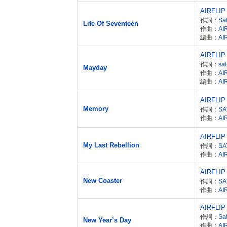
AIRFLIP
作詞：
Sa
Life Of Seventeen
作曲：
AI
編曲：
AI
AIRFLIP
作詞：
sat
Mayday
作曲：
AI
編曲：
AI
AIRFLIP
Memory
作詞：
SA
作曲：
AI
AIRFLIP
My Last Rebellion
作詞：
SA
作曲：
AI
AIRFLIP
New Coaster
作詞：
SA
作曲：
AI
AIRFLIP
作詞：
Sa
New Year’s Day
作曲：
AI