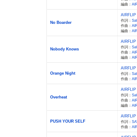
編曲：
AI
AIRFLIP
作詞：
Sa
No Boarder
作曲：
AI
編曲：
AI
AIRFLIP
作詞：
Sa
Nobody Knows
作曲：
AI
編曲：
AI
AIRFLIP
Orange Night
作詞：
Sa
作曲：
AI
AIRFLIP
作詞：
Sa
Overheat
作曲：
AI
編曲：
AI
AIRFLIP
PUSH YOUR SELF
作詞：
SA
作曲：
AI