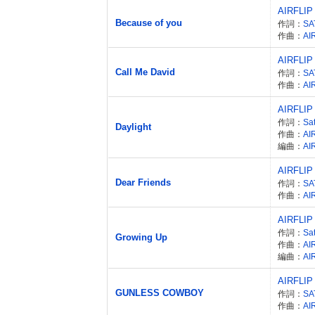
AIRFLIP
Because of you
作詞：
SA
作曲：
AI
AIRFLIP
Call Me David
作詞：
SA
作曲：
AI
AIRFLIP
作詞：
Sa
Daylight
作曲：
AI
編曲：
AI
AIRFLIP
Dear Friends
作詞：
SA
作曲：
AI
AIRFLIP
作詞：
Sa
Growing Up
作曲：
AI
編曲：
AI
AIRFLIP
GUNLESS COWBOY
作詞：
SA
作曲：
AI