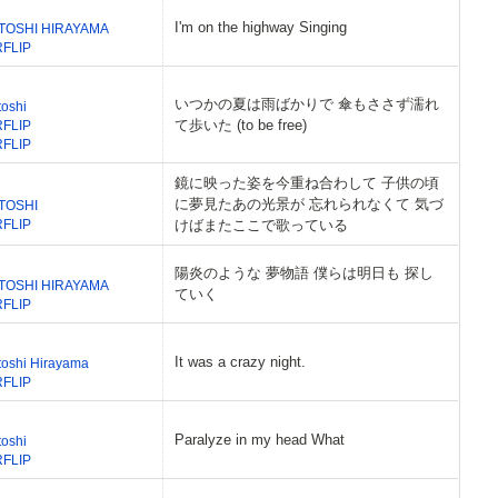
I'm on the highway Singing
TOSHI HIRAYAMA
RFLIP
いつかの夏は雨ばかりで 傘もささず濡れ
toshi
て歩いた (to be free)
RFLIP
RFLIP
鏡に映った姿を今重ね合わして 子供の頃
に夢見たあの光景が 忘れられなくて 気づ
TOSHI
RFLIP
けばまたここで歌っている
陽炎のような 夢物語 僕らは明日も 探し
TOSHI HIRAYAMA
ていく
RFLIP
It was a crazy night.
toshi Hirayama
RFLIP
Paralyze in my head What
toshi
RFLIP