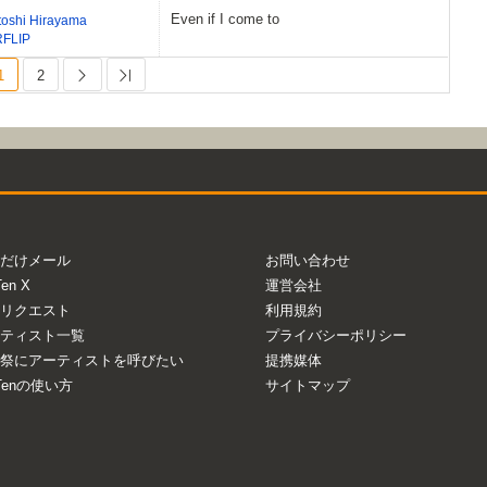
Even if I come to
toshi Hirayama
RFLIP
1
2
Next
Last
だけメール
お問い合わせ
Ten X
運営会社
リクエスト
利用規約
ティスト一覧
プライバシーポリシー
祭にアーティストを呼びたい
提携媒体
aTenの使い方
サイトマップ