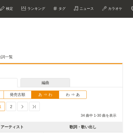
検定
ランキング
タグ
ニュース
カラオケ
歌詞一覧
編曲
発売古順
あ ⇒ わ
わ ⇒ あ
1
2
Next
Last
34 曲中 1-30 曲を表示
アーティスト
歌詞・歌い出し