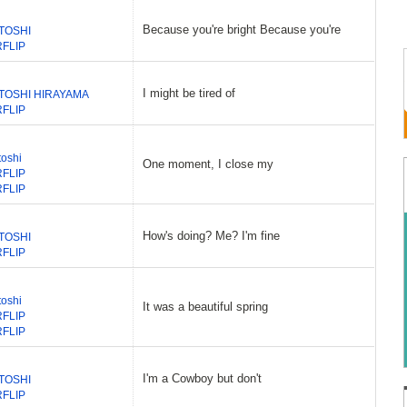
Because you're bright Because you're
TOSHI
RFLIP
I might be tired of
TOSHI HIRAYAMA
RFLIP
toshi
One moment, I close my
RFLIP
RFLIP
How's doing? Me? I'm fine
TOSHI
RFLIP
toshi
It was a beautiful spring
RFLIP
RFLIP
I'm a Cowboy but don't
TOSHI
RFLIP