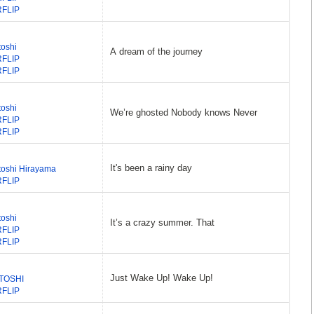
RFLIP
toshi
A dream of the journey
RFLIP
RFLIP
toshi
We’re ghosted Nobody knows Never
RFLIP
RFLIP
It's been a rainy day
toshi Hirayama
RFLIP
toshi
It’s a crazy summer. That
RFLIP
RFLIP
Just Wake Up! Wake Up!
TOSHI
RFLIP