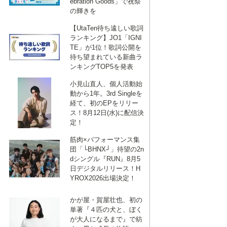
ebration Goods」で祝祭
の輝きを
【UtaTen待ち遠しい歌詞
ランキング】JO1「IGNI
TE」が1位！歌詞公開を
待ち望まれている新曲ラ
ンキングTOP5を発表
小見山直人、個人活動始
動から1年。3rd Singleを
経て、初のEPをリリー
ス！8月12日(水)に配信決
定！
筋肉×パフォーマンス集
団「└BHNX┘」待望の2n
dシングル『RUN』8月5
日デジタルリリース！H
YROX2026出場決定！
かが屋・賀屋壮也、初の
単著『４匹の犬と、ぼく
が大人になるまで』で紡