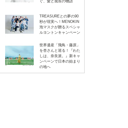
ぐ、愛と成長の物語
TREASUREとの夢の90
秒が現実へ！MENOKIN
泡マスクが贈るスペシャ
ルヨントンキャンペーン
世界遺産「飛鳥・藤原」
を杏さんと巡る！『わた
しは、奈良派。』新キャ
ンペーンで日本の始まり
の地へ