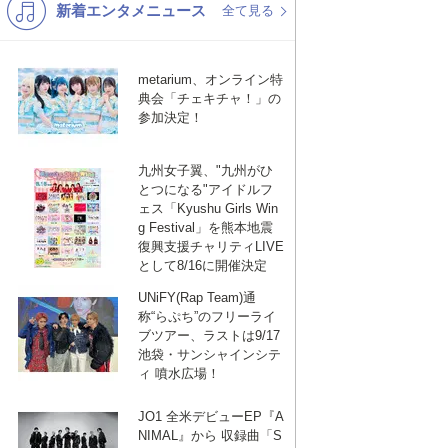
新着エンタメニュース
K-POP
洋楽
全て見る
バンド
演歌・歌謡
metarium、オンライン特
VTuber
ジャニーズ
典会「チェキチャ！」の
参加決定！
九州女子翼、"九州がひ
とつになる"アイドルフ
ェス「Kyushu Girls Win
g Festival」を熊本地震
復興支援チャリティLIVE
として8/16に開催決定
UNiFY(Rap Team)通
称“らぷち”のフリーライ
ブツアー、ラストは9/17
池袋・サンシャインシテ
ィ 噴水広場！
JO1 全米デビューEP『A
NIMAL』から 収録曲「S