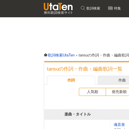
歌詞検索
特集
歌詞検索UtaTen
tansuの作詞・作曲・編曲歌
tansuの作詞・作曲・編曲歌詞一覧
作詞
作曲
人気順
発売新順
楽曲・タイトル
魂音泉