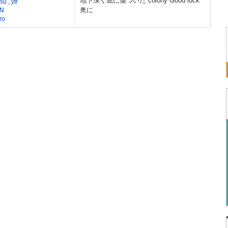
地下深く底に傷ついた colony Good luck
nsu
,
ytr
奥に
N
ro