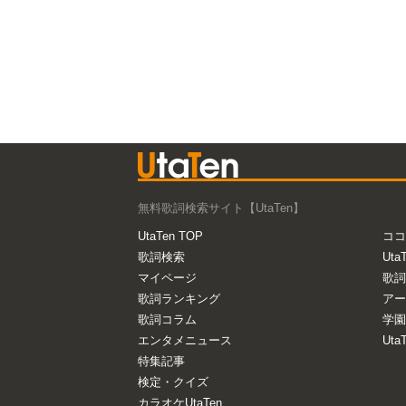
無料歌詞検索サイト【UtaTen】
UtaTen TOP
ココ
歌詞検索
Uta
マイページ
歌詞
歌詞ランキング
アー
歌詞コラム
学園
エンタメニュース
Ut
特集記事
検定・クイズ
カラオケUtaTen