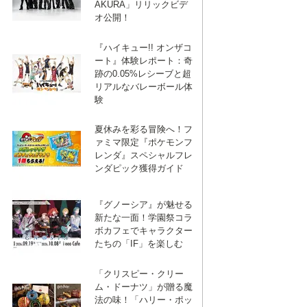
AKURA」リリックビデ
オ公開！
『ハイキュー!! オンザコ
ート』体験レポート：奇
跡の0.05%レシーブと超
リアルなバレーボール体
験
夏休みを彩る冒険へ！フ
ァミマ限定『ポケモンフ
レンダ』スペシャルフレ
ンダピック獲得ガイド
『グノーシア』が魅せる
新たな一面！学園祭コラ
ボカフェでキャラクター
たちの「IF」を楽しむ
「クリスピー・クリー
ム・ドーナツ」が贈る魔
法の味！「ハリー・ポッ