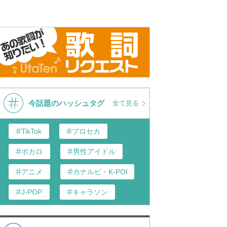
今話題のハッシュタグ
全て見る
TikTok
プロセカ
ボカロ
男性アイドル
アニメ
カナルビ・K-POP和訳
J-POP
キャラソン
歌い手
あんスタ