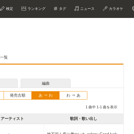
検定
ランキング
タグ
ニュース
カラオケ
詞一覧
編曲
発売古順
あ ⇒ わ
わ ⇒ あ
1 曲中 1-1 曲を表示
アーティスト
歌詞・歌い出し