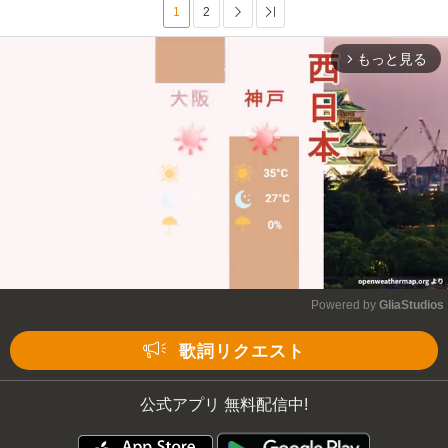
1
2
次へ
最後へ
もっと見る
arrow_forward_ios
Powered by 
GliaStudios
Mute
歌詞リクエスト
公式アプリ 無料配信中!