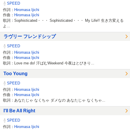
SPEED
作詞：
Hiromasa Ijichi
作曲：
Hiromasa Ijichi
歌詞：Sophisticated・・・ Sophisticated・・・ My Life!! 生き方変える
よ...
ラヴリー フレンドシップ
SPEED
作詞：
Hiromasa Ijichi
作曲：
Hiromasa Ijichi
歌詞：Love me do! 汗ばむWeekend 今夜はとびきり...
Too Young
SPEED
作詞：
Hiromasa Ijichi
作曲：
Hiromasa Ijichi
歌詞：あなたじゃ なくちゃ ダメなの あなたじゃ なくちゃ...
I'll Be All Right
SPEED
作詞：
Hiromasa Ijichi