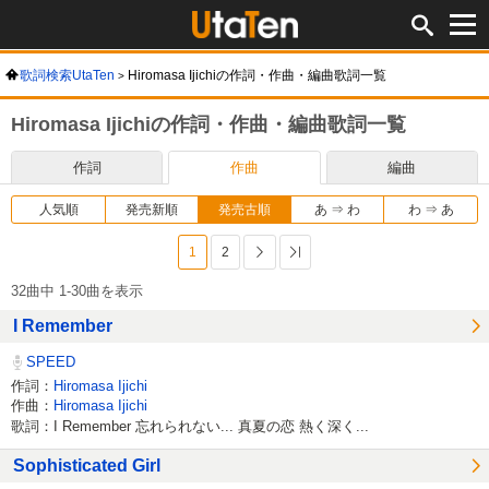
歌詞検索UtaTen
Hiromasa Ijichiの作詞・作曲・編曲歌詞一覧
Hiromasa Ijichiの作詞・作曲・編曲歌詞一覧
作詞
作曲
編曲
人気順
発売新順
発売古順
あ ⇒ わ
わ ⇒ あ
1
2
次へ
最後へ
32曲中 1-30曲を表示
I Remember
SPEED
作詞：
Hiromasa Ijichi
作曲：
Hiromasa Ijichi
歌詞：I Remember 忘れられない... 真夏の恋 熱く深く...
Sophisticated Girl