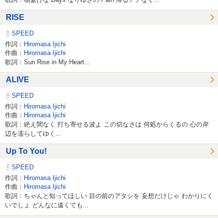
RISE
SPEED
作詞：
Hiromasa Ijichi
作曲：
Hiromasa Ijichi
歌詞：Sun Rise in My Heart...
ALIVE
SPEED
作詞：
Hiromasa Ijichi
作曲：
Hiromasa Ijichi
歌詞：絶え間なく 打ち寄せる波よ この切なさは 何処からくるの 心の岸
辺を濡らしてゆく...
Up To You!
SPEED
作詞：
Hiromasa Ijichi
作曲：
Hiromasa Ijichi
歌詞：ちゃんと知ってほしい 目の前のアタシを 妄想だけじゃ わかりにく
いでしょ どんなに遠くても...