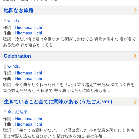
地図なき旅路
w-inds.
作詞：
Hiromasa Ijichi
作曲：
Hiromasa Ijichi
歌詞：冷たい街で君は今傷つき 心閉ざしかけてる 魂吹き消すな 君が君で
あるため 夢が遠ざかっても...
Celebration
w-inds.
作詞：
Hiromasa Ijichi
作曲：
Hiromasa Ijichi
歌詞：長く曲がりくねった日々を ふたり乗り越えて来たね 凍てつく夜を
幾つ数えただろう 今日まで 寄り添うふたりに降り積もる...
生きていること全てに意味がある (うたごえ ver.)
今井絵理子
作詞：
Hiromasa Ijichi
作曲：
Hiromasa Ijichi
歌詞：「生きてる意味がない。」と君は言った 小さな肩を落として 何も
言えず黙り込んだ自分がいて 情けなさを知る 春の午後...