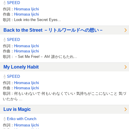
SPEED
作詞：
Hiromasa Ijichi
作曲：
Hiromasa Ijichi
歌詞：Look into the Secret Eyes...
Back to the Street －リトルワールドへの想い－
SPEED
作詞：
Hiromasa Ijichi
作曲：
Hiromasa Ijichi
歌詞：－Set Me Free!－ Ah! 誰かにもたれ...
My Lonely Habit
SPEED
作詞：
Hiromasa Ijichi
作曲：
Hiromasa Ijichi
歌詞：何もいわないで 何もいわなくていい 気持ちがここにないこと 気づ
いたから ...
Luv is Magic
Eriko with Crunch
作詞：
Hiromasa Ijichi