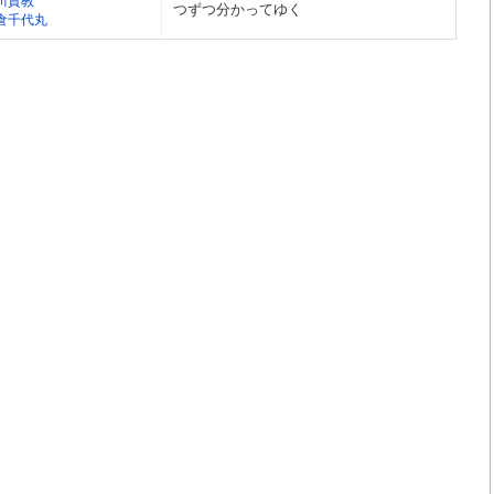
川貴教
つずつ分かってゆく
倉千代丸