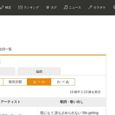
検定
ランキング
タグ
ニュース
カラオケ
歌詞一覧
覧
編曲
発売古順
あ ⇒ わ
わ ⇒ あ
13 曲中 1-13 曲を表示
アーティスト
歌詞・歌い出し
既にもう 誰も止められない We getting