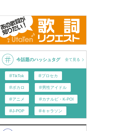
今話題のハッシュタグ
全て見る
TikTok
プロセカ
ボカロ
男性アイドル
アニメ
カナルビ・K-POP和訳
J-POP
キャラソン
あんスタ
歌い手