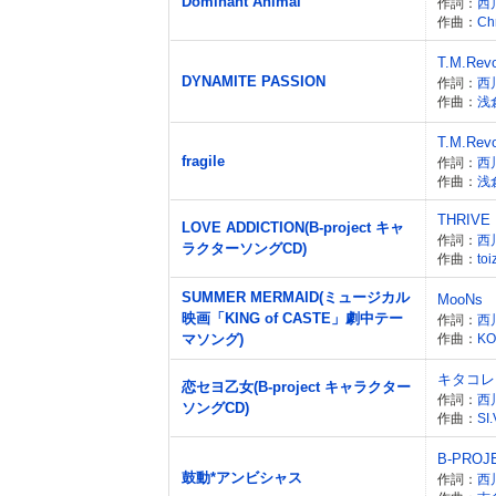
Dominant Animal
作詞：
西
作曲：
Ch
T.M.Revo
DYNAMITE PASSION
作詞：
西
作曲：
浅
T.M.Revo
fragile
作詞：
西
作曲：
浅
THRIVE
LOVE ADDICTION(B-project キャ
作詞：
西
ラクターソングCD)
作曲：
to
SUMMER MERMAID(ミュージカル
MooNs
映画「KING of CASTE」劇中テー
作詞：
西
マソング)
作曲：
KO
キタコレ
恋セヨ乙女(B-project キャラクター
作詞：
西
ソングCD)
作曲：
SI
B-PROJ
鼓動*アンビシャス
作詞：
西