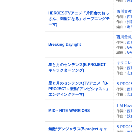
作曲：
志
西川貴教
HEROES(TVアニメ「片田舎のおっ
作詞：
西
さん、剣聖になる」オープニングテ
作曲：
沖聡
ーマ)
編曲：
亀
西川貴教
作詞：
西
Breaking Daylight
作曲：
GA
編曲：
GA
キタコレ
星と月のセンテンス(B-PROJECT
作詞：
西
キャラクターソング)
作曲：
志
星と月のセンテンス(TVアニメ『B-
B-PROJ
PROJECT～鼓動*アンビシャス～』
作詞：
西
エンディングテーマ)
作曲：
志
T.M.Revo
MID－NITE WARRIORS
作詞：
西
作曲：
浅
B-PROJ
無敵*デンジャラス(B-project キャ