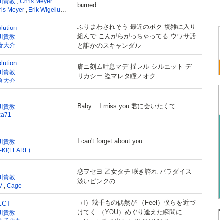
川貴教
,
Chris Meyer
burned
ris Meyer
,
Erik Wigelius
,
Storythella
ふりまわされそう 最近のボク 複雑に入り
lution
組んで こんがらがっちゃってる ウワサ話
川貴教
倉大介
と誰かのスキャンダル
lution
膚ニ刻ム吐息マデ 揺レル シルエット デ
川貴教
リカシー 盗マレタ瞳ノオク
倉大介
Baby... I miss you 君に会いたくて
川貴教
iza71
I can't forget about you.
川貴教
-KI(FLARE)
恋ヲセヨ 乙女タチ 咲き誇れ パラダイス
川貴教
淡いピンクの
.V
,
Cage
（I）幾千もの偶然が （Feel）僕らを近づ
ECT
けてく （YOU）めぐり逢えた瞬間に
川貴教