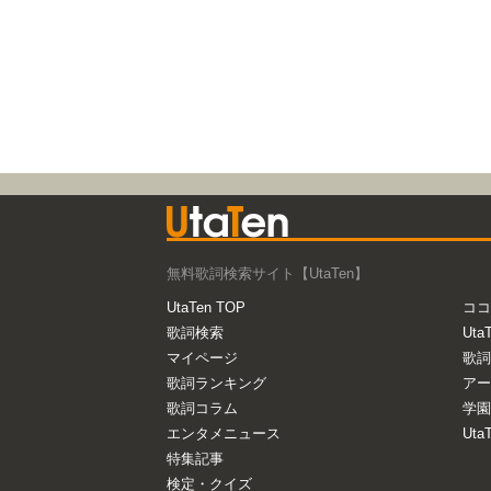
無料歌詞検索サイト【UtaTen】
UtaTen TOP
ココ
歌詞検索
Uta
マイページ
歌詞
歌詞ランキング
アー
歌詞コラム
学園
エンタメニュース
Ut
特集記事
検定・クイズ