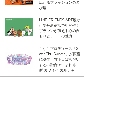
広がるファッションの遊
び場
LINE FRIENDS ART展が
伊勢丹新宿店で初開催！
ブラウンが伝える心の温
もりとアートの魅力
しなこプロデュース「S
weeChu Sweets」が原宿
に誕生！竹下☆ぱらだい
すとの融合で生まれる
新“カワイイ”カルチャー