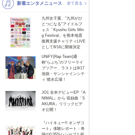
新着エンタメニュース
K-POP
演歌・歌謡
全て見る
バンド
洋楽
九州女子翼、"九州がひ
とつになる"アイドルフ
VTuber
ディズニー
ェス「Kyushu Girls Win
g Festival」を熊本地震
復興支援チャリティLIVE
として8/16に開催決定
UNiFY(Rap Team)通
称“らぷち”のフリーライ
ブツアー、ラストは9/17
池袋・サンシャインシテ
ィ 噴水広場！
JO1 全米デビューEP『A
NIMAL』から 収録曲「S
AKURA」リリックビデ
オ公開！
『ハイキュー!! オンザコ
ート』体験レポート：奇
跡の0.05%レシーブと超