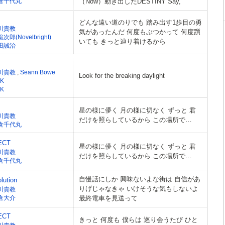
倉千代丸
（Now）動き出したDESTINY Say,
どんな遠い道のりでも 踏み出す1歩目の勇
川貴教
気があったんだ 何度もぶつかって 何度躓
次郎(Novelbright)
いても きっと辿り着けるから
田誠治
川貴教
,
Seann Bowe
Look for the breaking daylight
K
K
星の様に儚く 月の様に切なく ずっと 君
川貴教
だけを照らしているから この場所で…
倉千代丸
ECT
星の様に儚く 月の様に切なく ずっと 君
川貴教
だけを照らしているから この場所で…
倉千代丸
自慢話にしか 興味ないよな街は 自信があ
lution
りげじゃなきゃ いけそうな気もしないよ
川貴教
倉大介
最終電車を見送って
ECT
きっと 何度も 僕らは 巡り会うたび ひと