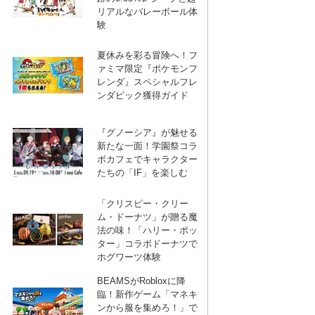
リアルなバレーボール体
験
夏休みを彩る冒険へ！フ
ァミマ限定『ポケモンフ
レンダ』スペシャルフレ
ンダピック獲得ガイド
『グノーシア』が魅せる
新たな一面！学園祭コラ
ボカフェでキャラクター
たちの「IF」を楽しむ
「クリスピー・クリー
ム・ドーナツ」が贈る魔
法の味！「ハリー・ポッ
ター」コラボドーナツで
ホグワーツ体験
BEAMSがRobloxに降
臨！新作ゲーム「マネキ
ンから服を集めろ！」で