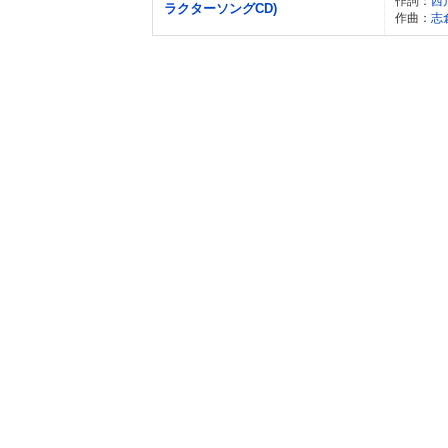
作詞：
西
ラクターソングCD)
作曲：
志