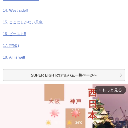
14. West side!!
15. ここにしかない景色
16. ビースト!!
17. 狩(仮)
18. All is well
SUPER EIGHTの
アルバム一覧ページへ
もっと見る
arrow_forward_ios