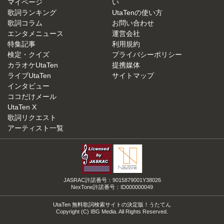
マイページ
い
歌詞ランキング
UtaTenの使い方
歌詞コラム
お問い合わせ
エンタメニュース
運営会社
特集記事
利用規約
検定・クイズ
プライバシーポリシー
カラオケUtaTen
提携媒体
ライブUtaTen
サイトマップ
インタビュー
ココだけメール
UtaTen X
歌詞リクエスト
アーティスト一覧
JASRAC許諾番号：9015879001Y38026
NexTone許諾番号：ID000000049
UtaTen 無料歌詞検索サイトの決定版！うたてん
Copyright (C) IBG Media. All Rights Reserved.