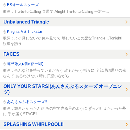
ESオールスターズ
歌詞：Tru-tu-tu-Calling 直通で Alright Tru-tu-tu-Calling 一対一...
Unbalanced Triangle
Knights VS Trickstar
歌詞：よそ見しないで 俺を見てて 壊したいこの歪なTriangle…Tonight!
視線を誘う...
FACES
蓮巳敬人(梅原裕一郎)
歌詞：色んな顔を持っているだろう 誰もがそう様々に 全部理想通りの俺
なんて あるわけない 時に戸惑いながら...
ONLY YOUR STARS!(あんさんぶるスターズ オープニン
グ)
あんさんぶるスターズ!!
歌詞：輝きたかったんだ あの空で光る星のように ずっと叶えたかった夢
に 手が届くSTAGE! ...
SPLASHING WHIRLPOOL!!