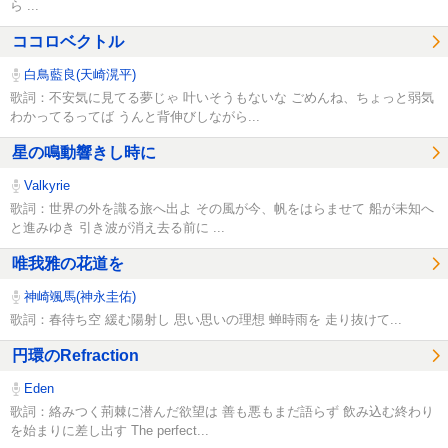
ら ...
ココロベクトル
白鳥藍良(天崎滉平)
歌詞：不安気に見てる夢じゃ 叶いそうもないな ごめんね、ちょっと弱気
わかってるってば うんと背伸びしながら...
星の鳴動響きし時に
Valkyrie
歌詞：世界の外を識る旅へ出よ その風が今、帆をはらませて 船が未知へ
と進みゆき 引き波が消え去る前に ...
唯我雅の花道を
神崎颯馬(神永圭佑)
歌詞：春待ち空 緩む陽射し 思い思いの理想 蝉時雨を 走り抜けて...
円環のRefraction
Eden
歌詞：絡みつく荊棘に潜んだ欲望は 善も悪もまだ語らず 飲み込む終わり
を始まりに差し出す The perfect...