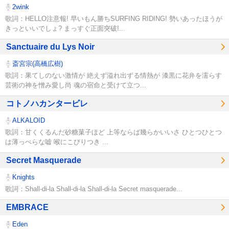
2wink
歌詞：HELLO注意報! 早いもん勝ちSURFING RIDING! 勢いあったほうが
きっといいでしょ? まっすぐ正面突破!...
Sanctuaire du Lys Noir
斎宮宗(高橋広樹)
歌詞：果てしのない激情が 絶えず溢れ出ずる情熱が 漆黒に花弁を濡らす
芸術の神を憎み愛し尚 魂の宿命と受けて立つ...
コトノハカンタービレ
ALKALOID
歌詞：甘くくるんだ砂糖菓子ほど 上等ならば幾らかいいさ ひとつひとつ
は薄っぺらな嘘 喉にこびりつき ...
Secret Masquerade
Knights
歌詞：Shall-di-la Shall-di-la Shall-di-la Secret masquerade...
EMBRACE
Eden