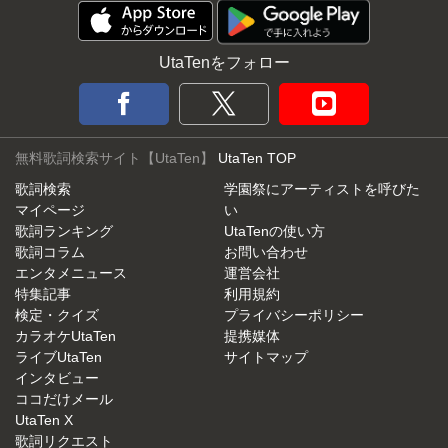
UtaTenをフォロー
無料歌詞検索サイト【UtaTen】
UtaTen TOP
歌詞検索
学園祭にアーティストを呼びた
マイページ
い
歌詞ランキング
UtaTenの使い方
歌詞コラム
お問い合わせ
エンタメニュース
運営会社
特集記事
利用規約
検定・クイズ
プライバシーポリシー
カラオケUtaTen
提携媒体
ライブUtaTen
サイトマップ
インタビュー
ココだけメール
UtaTen X
歌詞リクエスト