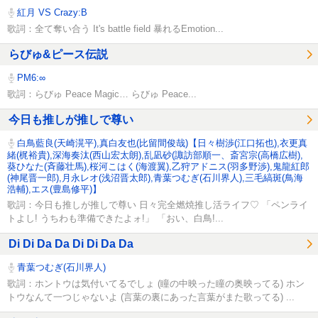
紅月 VS Crazy:B
歌詞：全て奪い合う It's battle field 暴れるEmotion...
らびゅ&ピース伝説
PM6:∞
歌詞：らびゅ Peace Magic… らびゅ Peace...
今日も推しが推しで尊い
白鳥藍良(天崎滉平),真白友也(比留間俊哉)【日々樹渉(江口拓也),衣更真
緒(梶裕貴),深海奏汰(西山宏太朗),乱凪砂(諏訪部順一、斎宮宗(高橋広樹),
葵ひなた(斉藤壮馬),桜河こはく(海渡翼),乙狩アドニス(羽多野渉),鬼龍紅郎
(神尾晋一郎),月永レオ(浅沼晋太郎),青葉つむぎ(石川界人),三毛縞斑(鳥海
浩輔),エス(豊島修平)】
歌詞：今日も推しが推しで尊い 日々完全燃焼推し活ライフ♡ 「ペンライ
トよし! うちわも準備できたよォ!」 「おい、白鳥!...
Di Di Da Da Di Di Da Da
青葉つむぎ(石川界人)
歌詞：ホントウは気付いてるでしょ (瞳の中映った瞳の奥映ってる) ホン
トウなんて一つじゃないよ (言葉の裏にあった言葉がまた歌ってる) ...