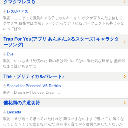
クマクマレスＱ
レスQベアズ
歌詞：ここぞって勝負キメる子じゃんキミキミ ボクが言うんだよ信じて
クマクマ 目指すは当然テッペンだってアリだね パーフェクトも夢じゃな
いってば☆ ...
Trap For You(アプリ あんさんぶるスターズ! キャラクタ
ーソング)
Eve
歌詞：いつも通り見慣れた 鏡の君は気づいてない 眠た気な世界を 無邪気
なまま疑いもせずに ...
The・プリティカルパレード♪
Special for Princess! VS Ra*bits
歌詞：Dream will be over Dream...
催花雨の片道切符
Lancetta
歌詞：通り雨って思っていたけれど 降り止まないままで響いてく 遠くな
ってしまうようで差せないんだ 傘を叩く音で声を途切れさせたくないか