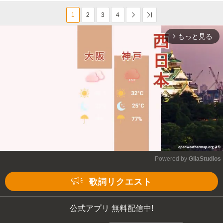
1
2
3
4
次へ
Last
もっと見る
arrow_forward_ios
Powered by 
GliaStudios
Mute
歌詞リクエスト
公式アプリ 無料配信中!