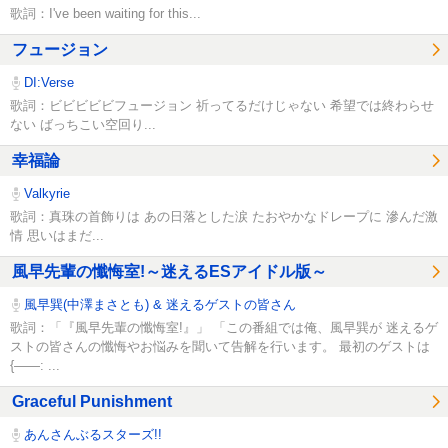
歌詞：I've been waiting for this...
フュージョン
DI:Verse
歌詞：ビビビビビフュージョン 祈ってるだけじゃない 希望では終わらせ
ない ばっちこい空回り...
幸福論
Valkyrie
歌詞：真珠の首飾りは あの日落とした涙 たおやかなドレープに 滲んだ激
情 思いはまだ...
風早先輩の懺悔室!～迷えるESアイドル版～
風早巽(中澤まさとも) & 迷えるゲストの皆さん
歌詞：「『風早先輩の懺悔室!』」 「この番組では俺、風早巽が 迷えるゲ
ストの皆さんの懺悔やお悩みを聞いて告解を行います。 最初のゲストは
{――: ...
Graceful Punishment
あんさんぶるスターズ!!