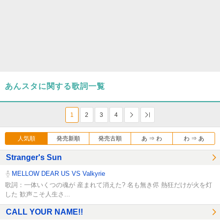
あんスタに関する歌詞一覧
1
2
3
4
次へ
Last
人気順
発売新順
発売古順
あ ⇒ わ
わ ⇒ あ
Stranger's Sun
MELLOW DEAR US VS Valkyrie
歌詞：一体いくつの魂が 産まれて消えた? 名も無き侭 熱狂だけが火を灯
した 歓声こそ人生さ...
CALL YOUR NAME!!