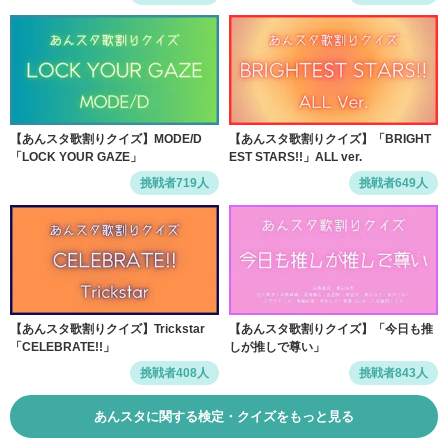
【あんスタ歌割りクイズ】MODE/D
【あんスタ歌割りクイズ】「BRIGHT
「LOCK YOUR GAZE」
EST STARS!!」ALL ver.
挑戦者719人
挑戦者649人
【あんスタ歌割りクイズ】Trickstar
【あんスタ歌割りクイズ】「今日も推
「CELEBRATE!!」
しが推しで尊い」
挑戦者408人
挑戦者843人
あんスタに関する検定・クイズをもっと見る