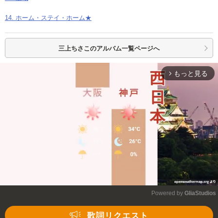
14. ホーム・ステイ・ホーム★
三上ちさこの
アルバム一覧ページへ
もっと見る
arrow_forward_ios
Powered by 
GliaStudios
Mute
歌詞リクエスト