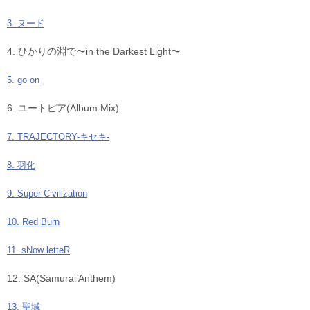
3. ヌード
4. ひかりの淵で〜in the Darkest Light〜
5. go on
6. ユートピア(Album Mix)
7. TRAJECTORY-キセキ-
8. 羽化
9. Super Civilization
10. Red Burn
11. sNow letteR
12. SA(Samurai Anthem)
13. 聖域