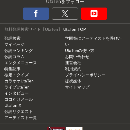
UtaTenをフォロー
無料歌詞検索サイト【UtaTen】
UtaTen TOP
歌詞検索
学園祭にアーティストを呼びた
マイページ
い
歌詞ランキング
UtaTenの使い方
歌詞コラム
お問い合わせ
エンタメニュース
運営会社
特集記事
利用規約
検定・クイズ
プライバシーポリシー
カラオケUtaTen
提携媒体
ライブUtaTen
サイトマップ
インタビュー
ココだけメール
UtaTen X
歌詞リクエスト
アーティスト一覧