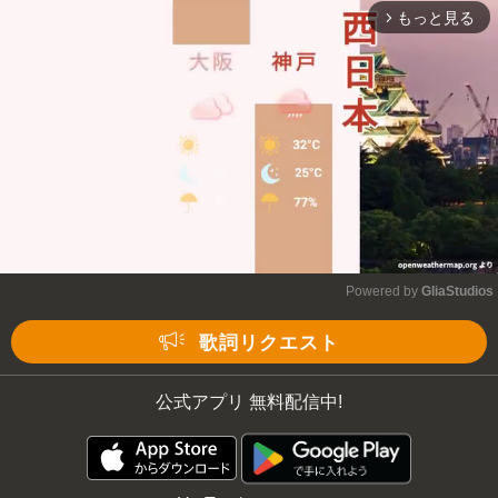
もっと見る
arrow_forward_ios
Powered by 
GliaStudios
Mute
歌詞リクエスト
公式アプリ 無料配信中!