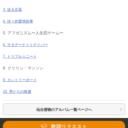
3. 送る言葉
4. 珍々的愛情故事
5. アフガニズム〜人生罰ゲーム〜
6. サタデーナイトゲイバー
7. トリプル☆ニート
8. クリリン・マンソン
9. カントリーボーイ
10. 男たちの晩夏
仙台貨物の
アルバム一覧ページへ
Loaded
:
34.94%
/
Unmute
歌詞リクエスト