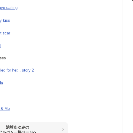
bye darling
y kiss
t scar
l
sses
tled for her... story 2
ia
 & Me
浜崎あゆみの
アルバム一覧ページへ