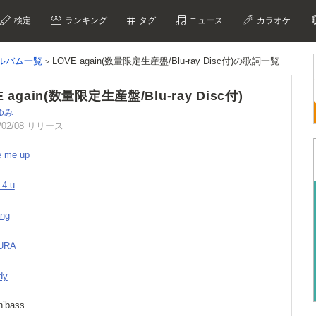
検定
ランキング
タグ
ニュース
カラオケ
ルバム一覧
LOVE again(数量限定生産盤/Blu-ray Disc付)の歌詞一覧
E again(数量限定生産盤/Blu-ray Disc付)
ゆみ
/02/08 リリース
e me up
 4 u
ing
URA
dy
‘n’bass