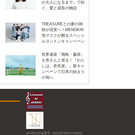
が大人になるまで』で紡
ぐ、愛と成長の物語
TREASUREとの夢の90
秒が現実へ！MENOKIN
泡マスクが贈るスペシャ
ルヨントンキャンペーン
世界遺産「飛鳥・藤原」
を杏さんと巡る！『わた
しは、奈良派。』新キャ
ンペーンで日本の始まり
の地へ
JASRAC許諾番号：9015879001Y38026