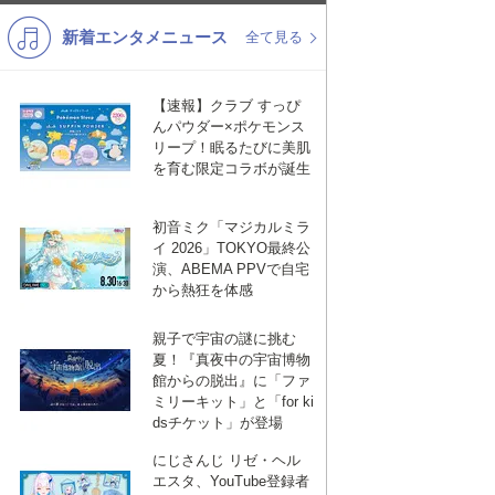
新着エンタメニュース
K-POP
演歌・歌謡
全て見る
バンド
洋楽
【速報】クラブ すっぴ
VTuber
ディズニー
んパウダー×ポケモンス
リープ！眠るたびに美肌
を育む限定コラボが誕生
初音ミク「マジカルミラ
イ 2026」TOKYO最終公
演、ABEMA PPVで自宅
から熱狂を体感
親子で宇宙の謎に挑む
夏！『真夜中の宇宙博物
館からの脱出』に「ファ
ミリーキット」と「for ki
dsチケット」が登場
にじさんじ リゼ・ヘル
エスタ、YouTube登録者