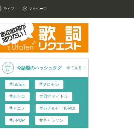
ライブ
マイページ
今話題のハッシュタグ
全て見る
TikTok
プロセカ
ボカロ
男性アイドル
アニメ
カナルビ・K-POP和訳
J-POP
キャラソン
あんスタ
歌い手