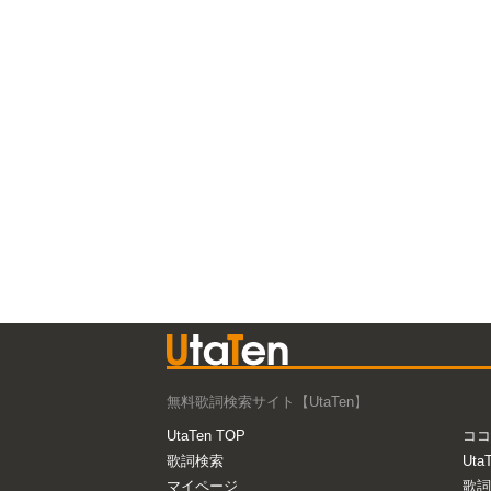
無料歌詞検索サイト【UtaTen】
UtaTen TOP
ココ
歌詞検索
Uta
マイページ
歌詞