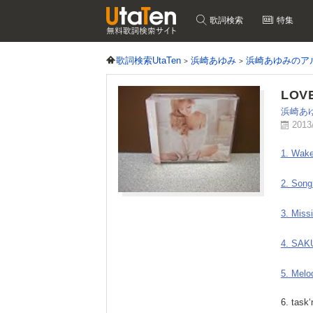
歌詞検索
特集
歌詞検索UtaTen
浜崎あゆみ
浜崎あゆみのア
LOV
浜崎あ
2013
1. Wak
2. Song
3. Miss
4. SAK
5. Melo
6. task