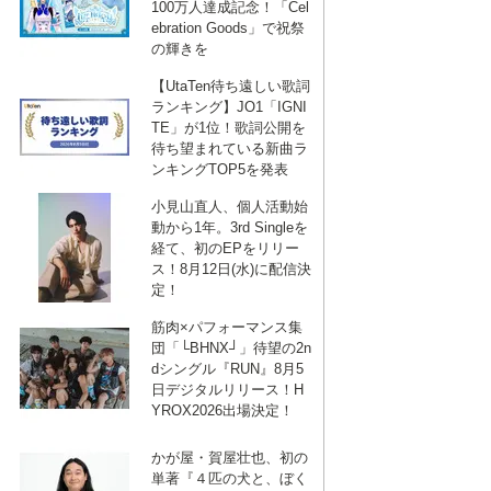
100万人達成記念！「Cel
ebration Goods」で祝祭
の輝きを
【UtaTen待ち遠しい歌詞
ランキング】JO1「IGNI
TE」が1位！歌詞公開を
待ち望まれている新曲ラ
ンキングTOP5を発表
小見山直人、個人活動始
動から1年。3rd Singleを
経て、初のEPをリリー
ス！8月12日(水)に配信決
定！
筋肉×パフォーマンス集
団「└BHNX┘」待望の2n
dシングル『RUN』8月5
日デジタルリリース！H
YROX2026出場決定！
かが屋・賀屋壮也、初の
単著『４匹の犬と、ぼく