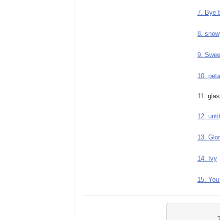
7. Bye-
8. snow
9. Swee
10. peta
11. gla
12. unti
13. Glor
14. Ivy
15. You