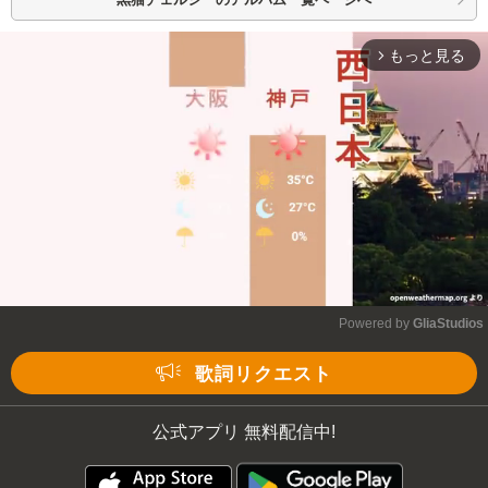
もっと見る
arrow_forward_ios
Powered by 
GliaStudios
Mute
歌詞リクエスト
公式アプリ 無料配信中!