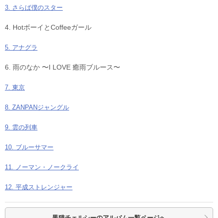
3. さらば僕のスター
4. HotボーイとCoffeeガール
5. アナグラ
6. 雨のなか 〜I LOVE 癒雨ブルース〜
7. 東京
8. ZANPANジャングル
9. 雲の列車
10. ブルーサマー
11. ノーマン・ノークライ
12. 平成ストレンジャー
黒猫チェルシーの
アルバム一覧ページへ