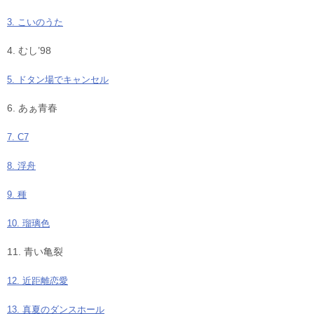
3. こいのうた
4. むし’98
5. ドタン場でキャンセル
6. あぁ青春
7. C7
8. 浮舟
9. 種
10. 瑠璃色
11. 青い亀裂
12. 近距離恋愛
13. 真夏のダンスホール