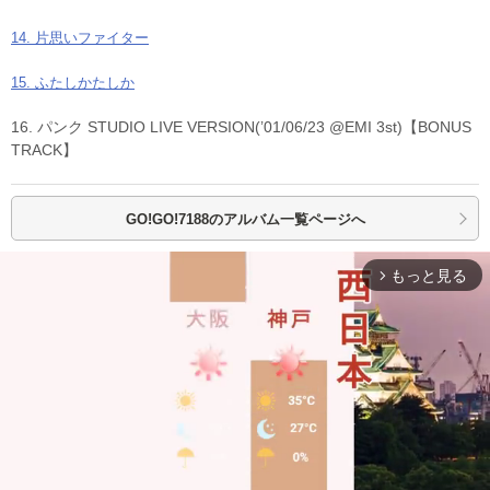
14. 片思いファイター
15. ふたしかたしか
16. パンク STUDIO LIVE VERSION(’01/06/23 @EMI 3st)【BONUS
TRACK】
GO!GO!7188の
アルバム一覧ページへ
もっと見る
arrow_forward_ios