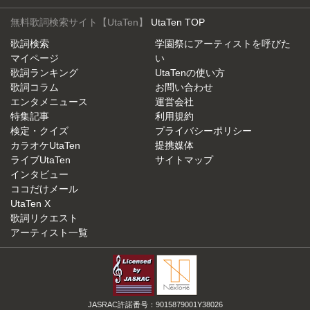
無料歌詞検索サイト【UtaTen】
UtaTen TOP
歌詞検索
学園祭にアーティストを呼びた
マイページ
い
歌詞ランキング
UtaTenの使い方
歌詞コラム
お問い合わせ
エンタメニュース
運営会社
特集記事
利用規約
検定・クイズ
プライバシーポリシー
カラオケUtaTen
提携媒体
ライブUtaTen
サイトマップ
インタビュー
ココだけメール
UtaTen X
歌詞リクエスト
アーティスト一覧
JASRAC許諾番号：9015879001Y38026