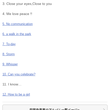
3. Close your eyes,Close to you
4. Me love peace !!
5. No communication
6. a walk in the park
7. To-day
8. Storm
9. Whisper
10. Can you celebrate?
11. I know…
12. How to be a girl
安室奈美恵の
アルバム一覧ページへ