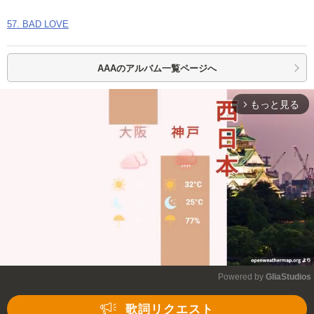
57. BAD LOVE
AAAの
アルバム一覧ページへ
もっと見る
arrow_forward_ios
Powered by 
GliaStudios
Mute
歌詞リクエスト