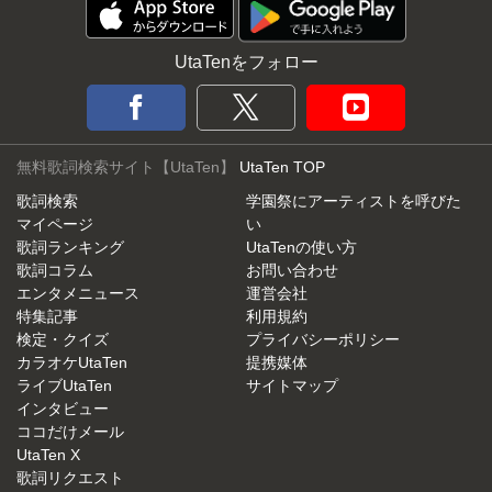
UtaTenをフォロー
無料歌詞検索サイト【UtaTen】
UtaTen TOP
歌詞検索
学園祭にアーティストを呼びた
マイページ
い
歌詞ランキング
UtaTenの使い方
歌詞コラム
お問い合わせ
エンタメニュース
運営会社
特集記事
利用規約
検定・クイズ
プライバシーポリシー
カラオケUtaTen
提携媒体
ライブUtaTen
サイトマップ
インタビュー
ココだけメール
UtaTen X
歌詞リクエスト