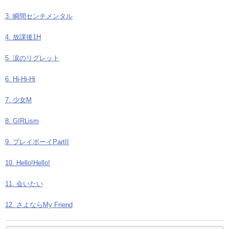
3. 瞬間センチメンタル
4. 放課後1H
5. 涙のリグレット
6. Hi-Hi-Hi
7. 少女M
8. GIRLism
9. プレイボーイPartII
10. Hello!Hello!
11. 会いたい
12. さよならMy Friend