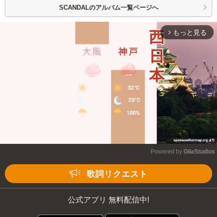
SCANDALの
アルバム一覧ページへ
もっと見る
arrow_forward_ios
Powered by 
GliaStudios
Mute
歌詞リクエスト
公式アプリ 無料配信中!