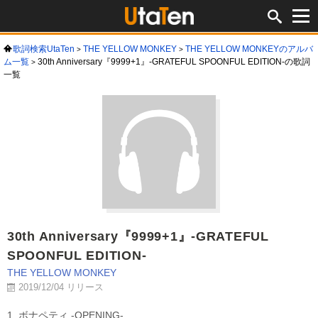
歌詞検索UtaTen
THE YELLOW MONKEY
THE YELLOW MONKEYのアルバ
ム一覧
30th Anniversary『9999+1』-GRATEFUL SPOONFUL EDITION-の歌詞
一覧
30th Anniversary『9999+1』-GRATEFUL
SPOONFUL EDITION-
THE YELLOW MONKEY
2019/12/04 リリース
1. ボナペティ -OPENING-