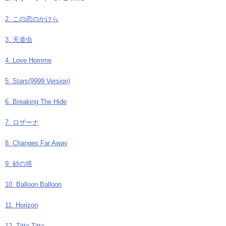
2. この恋のかけら
3. 天道虫
4. Love Homme
5. Stars(9999 Version)
6. Breaking The Hide
7. ロザーナ
8. Changes Far Away
9. 砂の塔
10. Balloon Balloon
11. Horizon
12. Titta Titta