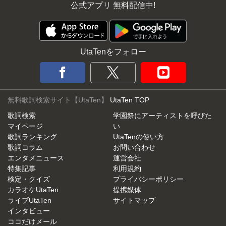
公式アプリ 無料配信中!
UtaTenをフォロー
無料歌詞検索サイト【UtaTen】
UtaTen TOP
歌詞検索
学園祭にアーティストを呼びた
マイページ
い
歌詞ランキング
UtaTenの使い方
歌詞コラム
お問い合わせ
エンタメニュース
運営会社
特集記事
利用規約
検定・クイズ
プライバシーポリシー
カラオケUtaTen
提携媒体
ライブUtaTen
サイトマップ
インタビュー
ココだけメール