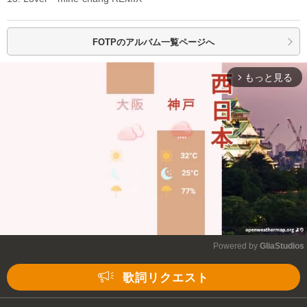
FOTPの
アルバム一覧ページへ
もっと見る
arrow_forward_ios
Powered by 
GliaStudios
Mute
歌詞リクエスト