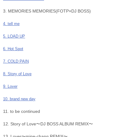
3. MEMORIES MEMORIES(FOTP×DJ BOSS)
4. tell me
5. LOAD UP
6. Hot Spot
7. COLD PAIN
8. Story of Love
9. Lover
10. brand new day
11. to be continued
12. Story of Love〜DJ BOSS ALBUM REMIX〜
13. Lover〜mine-chang REMIX〜