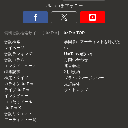
UtaTenをフォロー
無料歌詞検索サイト【UtaTen】
UtaTen TOP
歌詞検索
学園祭にアーティストを呼びた
マイページ
い
歌詞ランキング
UtaTenの使い方
歌詞コラム
お問い合わせ
エンタメニュース
運営会社
特集記事
利用規約
検定・クイズ
プライバシーポリシー
カラオケUtaTen
提携媒体
ライブUtaTen
サイトマップ
インタビュー
ココだけメール
UtaTen X
歌詞リクエスト
アーティスト一覧