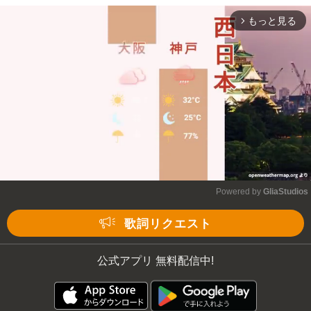
もっと見る
arrow_forward_ios
Powered by 
GliaStudios
Mute
歌詞リクエスト
公式アプリ 無料配信中!