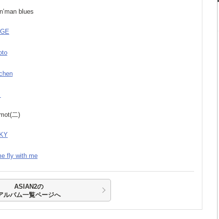
in’man blues
DGE
oto
chen
く
rmot(二)
SKY
e fly with me
ASIAN2の
アルバム一覧ページへ