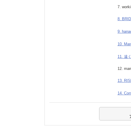
7. work
8. BRI
9. hana
10. Mar
11. 遠
12. ma
13. RI
14. Com