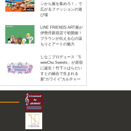
ンから服を集めろ！」で
広がるファッションの遊
び場
LINE FRIENDS ART展が
伊勢丹新宿店で初開催！
ブラウンが伝える心の温
もりとアートの魅力
しなこプロデュース「S
weeChu Sweets」が原宿
に誕生！竹下☆ぱらだい
すとの融合で生まれる
新“カワイイ”カルチャー