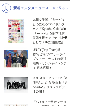
新着エンタメニュース
K-POP
演歌・歌謡
全て見る
バンド
洋楽
九州女子翼、"九州がひ
とつになる"アイドルフ
VTuber
ディズニー
ェス「Kyushu Girls Win
g Festival」を熊本地震
復興支援チャリティLIVE
として8/16に開催決定
UNiFY(Rap Team)通
称“らぷち”のフリーライ
ブツアー、ラストは9/17
池袋・サンシャインシテ
ィ 噴水広場！
JO1 全米デビューEP『A
NIMAL』から 収録曲「S
AKURA」リリックビデ
オ公開！
『ハイキュー!! オンザコ