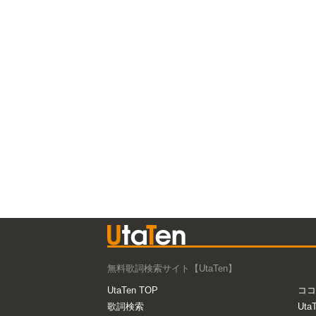
無料歌詞検索サイト【UtaTen】
UtaTen TOP
ココ
歌詞検索
Uta