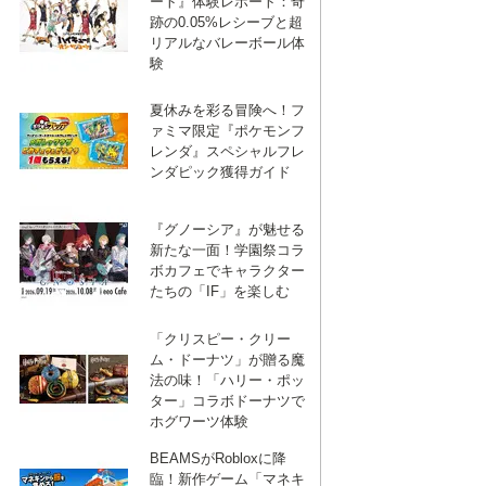
ート』体験レポート：奇
跡の0.05%レシーブと超
リアルなバレーボール体
験
夏休みを彩る冒険へ！フ
ァミマ限定『ポケモンフ
レンダ』スペシャルフレ
ンダピック獲得ガイド
『グノーシア』が魅せる
新たな一面！学園祭コラ
ボカフェでキャラクター
たちの「IF」を楽しむ
「クリスピー・クリー
ム・ドーナツ」が贈る魔
法の味！「ハリー・ポッ
ター」コラボドーナツで
ホグワーツ体験
BEAMSがRobloxに降
臨！新作ゲーム「マネキ