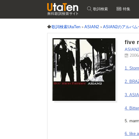
歌詞検索
特集
歌詞検索UtaTen
ASIAN2
ASIAN2のアルバ
five
ASIAN
2006
1. Stor
2. BRA
3. ASI
4. Bitte
5. mar
6. like 