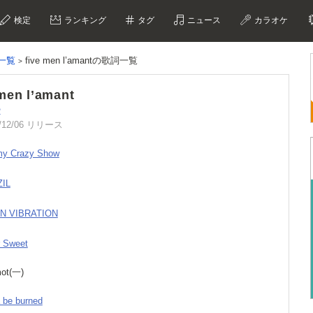
検定
ランキング
タグ
ニュース
カラオケ
ム一覧
five men l’amantの歌詞一覧
 men l’amant
2
/12/06 リリース
my Crazy Show
ZIL
AN VIBRATION
r Sweet
mot(一)
a be burned