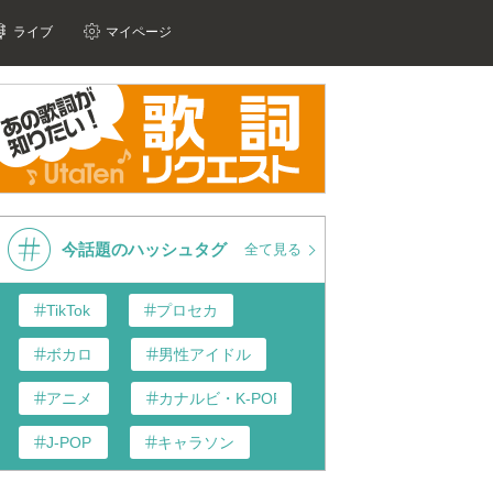
ライブ
マイページ
今話題のハッシュタグ
全て見る
TikTok
プロセカ
ボカロ
男性アイドル
アニメ
カナルビ・K-POP和訳
J-POP
キャラソン
あんスタ
歌い手