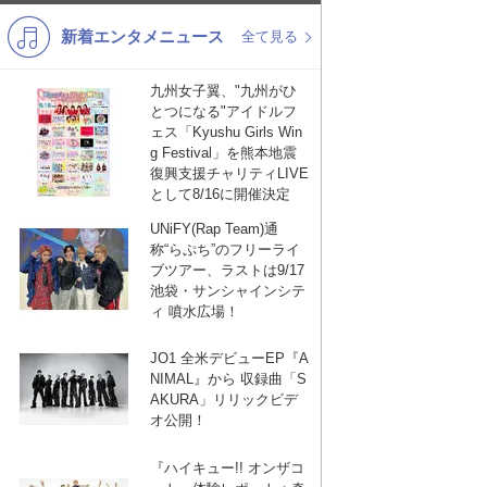
新着エンタメニュース
K-POP
バンド
全て見る
演歌・歌謡
洋楽
九州女子翼、"九州がひ
とつになる"アイドルフ
VTuber
ディズニー
ェス「Kyushu Girls Win
g Festival」を熊本地震
復興支援チャリティLIVE
として8/16に開催決定
UNiFY(Rap Team)通
称“らぷち”のフリーライ
ブツアー、ラストは9/17
池袋・サンシャインシテ
ィ 噴水広場！
JO1 全米デビューEP『A
NIMAL』から 収録曲「S
AKURA」リリックビデ
オ公開！
『ハイキュー!! オンザコ