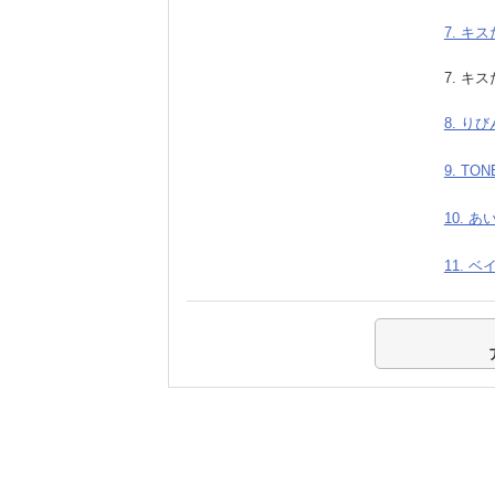
7. キス
7. キス
8. り
9. TO
10. 
11. 