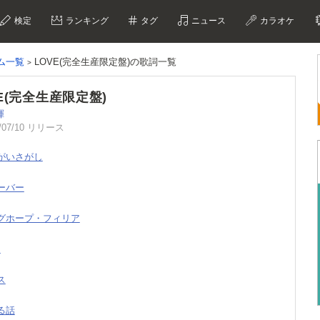
検定
ランキング
タグ
ニュース
カラオケ
ム一覧
LOVE(完全生産限定盤)の歌詞一覧
E(完全生産限定盤)
暉
/07/10 リリース
ちがいさがし
ローバー
ングホープ・フィリア
z
ス
もる話