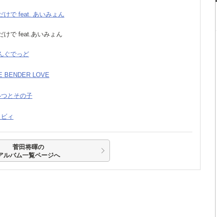
だけで feat. あいみょん
だけで feat.あいみょん
びんぐでっど
NE BENDER LOVE
あいつとその子
ベイビィ
菅田将暉の
アルバム一覧ページへ