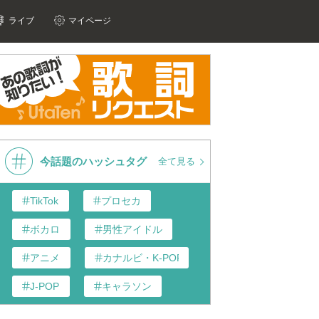
ライブ
マイページ
今話題のハッシュタグ
全て見る
TikTok
プロセカ
ボカロ
男性アイドル
アニメ
カナルビ・K-POP和訳
J-POP
キャラソン
あんスタ
歌い手