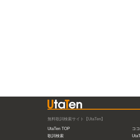
無料歌詞検索サイト【UtaTen】
UtaTen TOP
ココ
歌詞検索
Uta