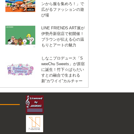
ンから服を集めろ！」で
広がるファッションの遊
び場
LINE FRIENDS ART展が
伊勢丹新宿店で初開催！
ブラウンが伝える心の温
もりとアートの魅力
しなこプロデュース「S
weeChu Sweets」が原宿
に誕生！竹下☆ぱらだい
すとの融合で生まれる
新“カワイイ”カルチャー