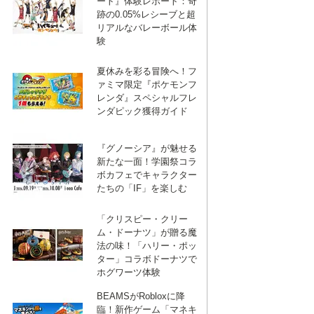
ート』体験レポート：奇
跡の0.05%レシーブと超
リアルなバレーボール体
験
夏休みを彩る冒険へ！フ
ァミマ限定『ポケモンフ
レンダ』スペシャルフレ
ンダピック獲得ガイド
『グノーシア』が魅せる
新たな一面！学園祭コラ
ボカフェでキャラクター
たちの「IF」を楽しむ
「クリスピー・クリー
ム・ドーナツ」が贈る魔
法の味！「ハリー・ポッ
ター」コラボドーナツで
ホグワーツ体験
BEAMSがRobloxに降
臨！新作ゲーム「マネキ