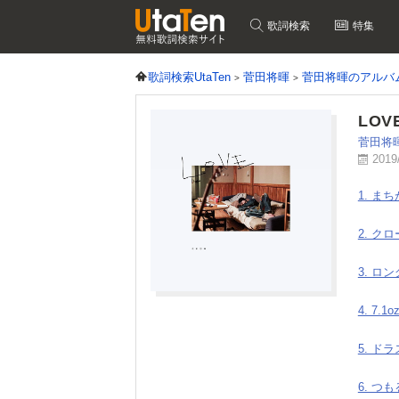
歌詞検索
特集
歌詞検索UtaTen
菅田将暉
菅田将暉のアルバ
LOV
菅田将
2019
1. ま
2. ク
3. ロ
4. 7.1o
5. ドラ
6. つ