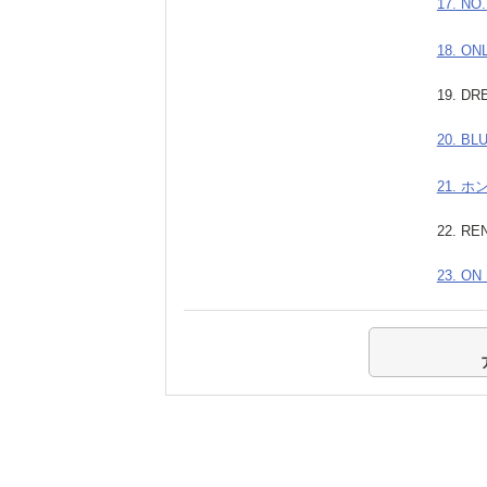
17. N
18. ON
19. DR
20. BL
21. 
22. R
23. ON