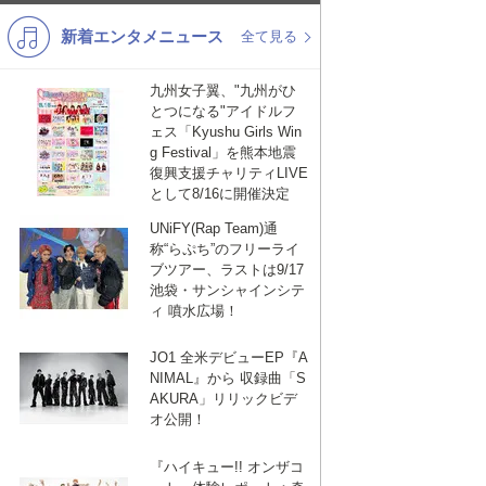
新着エンタメニュース
K-POP
演歌・歌謡
全て見る
バンド
洋楽
九州女子翼、"九州がひ
とつになる"アイドルフ
VTuber
ディズニー
ェス「Kyushu Girls Win
g Festival」を熊本地震
復興支援チャリティLIVE
として8/16に開催決定
UNiFY(Rap Team)通
称“らぷち”のフリーライ
ブツアー、ラストは9/17
池袋・サンシャインシテ
ィ 噴水広場！
JO1 全米デビューEP『A
NIMAL』から 収録曲「S
AKURA」リリックビデ
オ公開！
『ハイキュー!! オンザコ