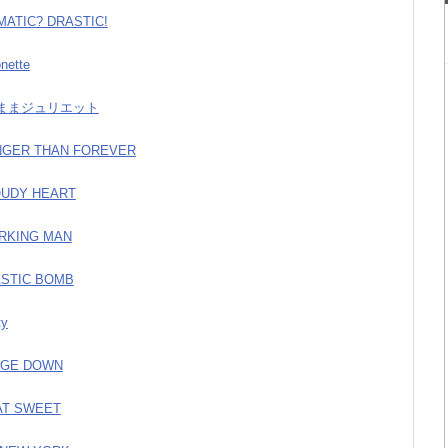
MATIC? DRASTIC!
onette
がままジュリエット
ONGER THAN FOREVER
OUDY HEART
ORKING MAN
ASTIC BOMB
ty
MAGE DOWN
AT SWEET