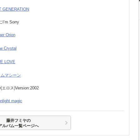
XT GENERATION
I’m Sorry
her Orion
w Crystal
UE LOVE
タイムマシーン
(エロス)Version:2002
nlight magic
藤井フミヤの
アルバム一覧ページへ