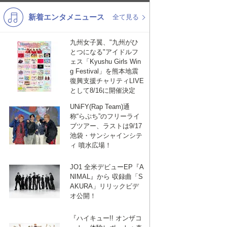
新着エンタメニュース
K-POP
バンド
全て見る
演歌・歌謡
洋楽
九州女子翼、"九州がひ
とつになる"アイドルフ
VTuber
ディズニー
ェス「Kyushu Girls Win
g Festival」を熊本地震
復興支援チャリティLIVE
として8/16に開催決定
UNiFY(Rap Team)通
称“らぷち”のフリーライ
ブツアー、ラストは9/17
池袋・サンシャインシテ
ィ 噴水広場！
JO1 全米デビューEP『A
NIMAL』から 収録曲「S
AKURA」リリックビデ
オ公開！
『ハイキュー!! オンザコ