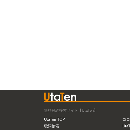
無料歌詞検索サイト【UtaTen】
UtaTen TOP
ココ
歌詞検索
Uta