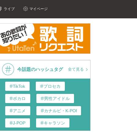
ライブ
マイページ
今話題のハッシュタグ
全て見る
TikTok
プロセカ
ボカロ
男性アイドル
アニメ
カナルビ・K-POP和訳
J-POP
キャラソン
あんスタ
歌い手