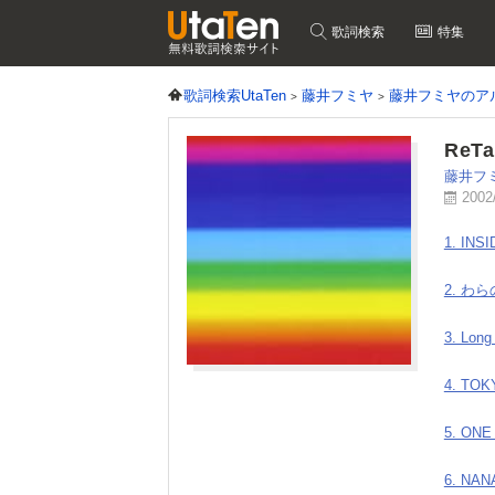
歌詞検索
特集
歌詞検索UtaTen
藤井フミヤ
藤井フミヤのア
ReTa
藤井フ
2002
1. INSI
2. わ
3. Long
4. TO
5. ONE
6. NAN