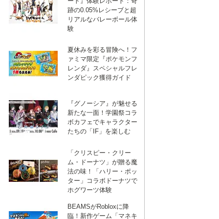
ート』体験レポート：奇
跡の0.05%レシーブと超
リアルなバレーボール体
験
夏休みを彩る冒険へ！フ
ァミマ限定『ポケモンフ
レンダ』スペシャルフレ
ンダピック獲得ガイド
『グノーシア』が魅せる
新たな一面！学園祭コラ
ボカフェでキャラクター
たちの「IF」を楽しむ
「クリスピー・クリー
ム・ドーナツ」が贈る魔
法の味！「ハリー・ポッ
ター」コラボドーナツで
ホグワーツ体験
BEAMSがRobloxに降
臨！新作ゲーム「マネキ