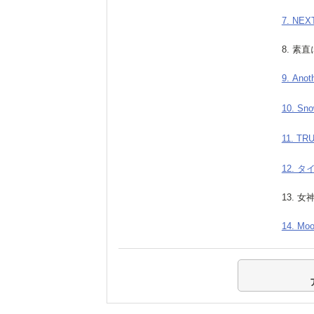
7. NE
8. 素直に
9. Anot
10. Sno
11. TR
12. 
13. 女神
14. Moo