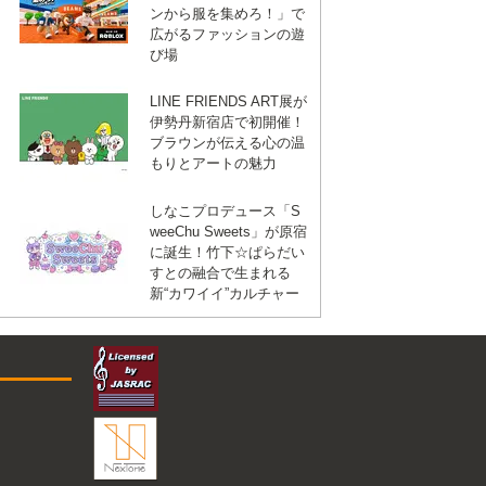
ンから服を集めろ！」で
広がるファッションの遊
び場
LINE FRIENDS ART展が
伊勢丹新宿店で初開催！
ブラウンが伝える心の温
もりとアートの魅力
しなこプロデュース「S
weeChu Sweets」が原宿
に誕生！竹下☆ぱらだい
すとの融合で生まれる
新“カワイイ”カルチャー