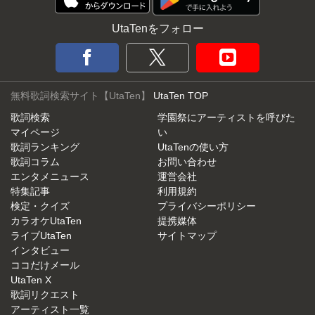
UtaTenをフォロー
無料歌詞検索サイト【UtaTen】
UtaTen TOP
歌詞検索
学園祭にアーティストを呼びた
マイページ
い
歌詞ランキング
UtaTenの使い方
歌詞コラム
お問い合わせ
エンタメニュース
運営会社
特集記事
利用規約
検定・クイズ
プライバシーポリシー
カラオケUtaTen
提携媒体
ライブUtaTen
サイトマップ
インタビュー
ココだけメール
UtaTen X
歌詞リクエスト
アーティスト一覧