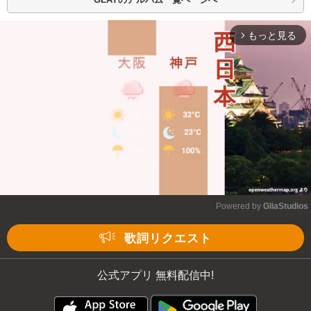
もっと見る
arrow_forward_ios
Powered by 
GliaStudios
Mute
歌詞リクエスト
公式アプリ 無料配信中!