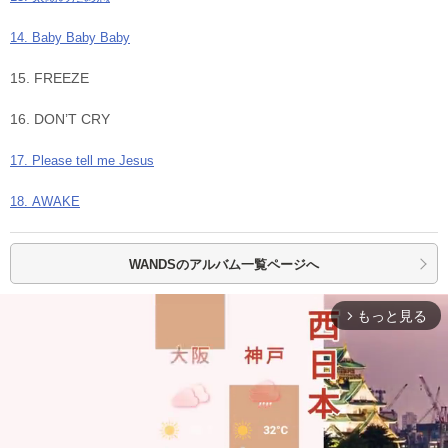
14. Baby Baby Baby
15. FREEZE
16. DON’T CRY
17. Please tell me Jesus
18. AWAKE
WANDSの
アルバム一覧ページへ
もっと見る
arrow_forward_ios