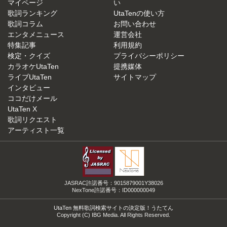
マイページ
い
歌詞ランキング
UtaTenの使い方
歌詞コラム
お問い合わせ
エンタメニュース
運営会社
特集記事
利用規約
検定・クイズ
プライバシーポリシー
カラオケUtaTen
提携媒体
ライブUtaTen
サイトマップ
インタビュー
ココだけメール
UtaTen X
歌詞リクエスト
アーティスト一覧
JASRAC許諾番号：9015879001Y38026
NexTone許諾番号：ID000000049
UtaTen 無料歌詞検索サイトの決定版！うたてん
Copyright (C) IBG Media. All Rights Reserved.