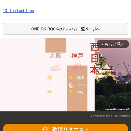
13. The Last Time
ONE OK ROCKの
アルバム一覧ページへ
もっと見る
arrow_forward_ios
Powered by 
GliaStudios
Mute
歌詞リクエスト