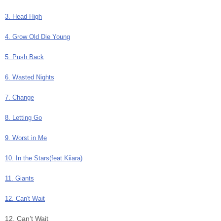
3. Head High
4. Grow Old Die Young
5. Push Back
6. Wasted Nights
7. Change
8. Letting Go
9. Worst in Me
10. In the Stars(feat.Kiiara)
11. Giants
12. Can't Wait
12. Can’t Wait