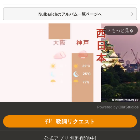
Nulbarichの
アルバム一覧ページへ
もっと見る
arrow_forward_ios
Powered by 
GliaStudios
Mute
歌詞リクエスト
公式アプリ 無料配信中!