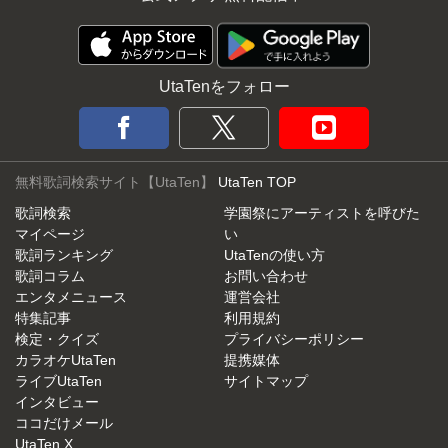
UtaTenをフォロー
無料歌詞検索サイト【UtaTen】
UtaTen TOP
歌詞検索
学園祭にアーティストを呼びた
マイページ
い
歌詞ランキング
UtaTenの使い方
歌詞コラム
お問い合わせ
エンタメニュース
運営会社
特集記事
利用規約
検定・クイズ
プライバシーポリシー
カラオケUtaTen
提携媒体
ライブUtaTen
サイトマップ
インタビュー
ココだけメール
UtaTen X