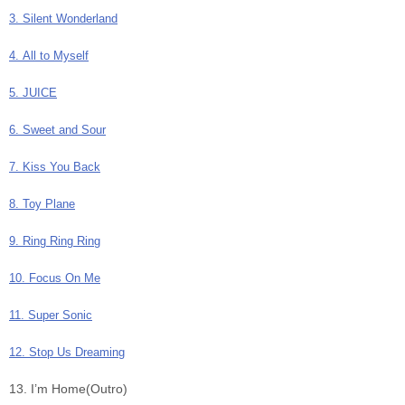
3. Silent Wonderland
4. All to Myself
5. JUICE
6. Sweet and Sour
7. Kiss You Back
8. Toy Plane
9. Ring Ring Ring
10. Focus On Me
11. Super Sonic
12. Stop Us Dreaming
13. I’m Home(Outro)