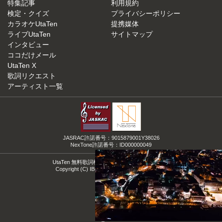
特集記事
利用規約
検定・クイズ
プライバシーポリシー
カラオケUtaTen
提携媒体
ライブUtaTen
サイトマップ
インタビュー
ココだけメール
UtaTen X
歌詞リクエスト
アーティスト一覧
JASRAC許諾番号：9015879001Y38026
NexTone許諾番号：ID000000049
UtaTen 無料歌詞検索サイトの決定版！うたてん
Copyright (C) IBG Media. All Rights Reserved.