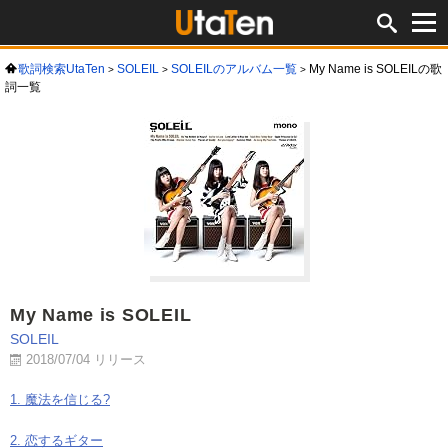
歌詞検索UtaTen
SOLEIL
SOLEILのアルバム一覧
My Name is SOLEILの歌
詞一覧
My Name is SOLEIL
SOLEIL
2018/07/04 リリース
1. 魔法を信じる?
2. 恋するギター