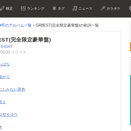
検定
ランキング
タグ
ニュース
カラオケ
IGHTのアルバム一覧
GR8EST(完全限定豪華盤)の歌詞一覧
EST(完全限定豪華盤)
 EIGHT
/05/30 リリース
おっぱな
そ曲がり
こにしかない景色
の答え
コロ空モヨウ
き