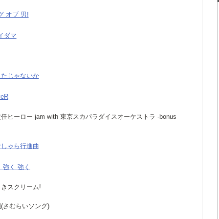
グ オブ 男!
モイダマ
言ったじゃないか
veR
無責任ヒーロー jam with 東京スカパラダイスオーケストラ -bonus
がむしゃら行進曲
く 強く 強く
前向きスクリーム!
侍唄(さむらいソング)