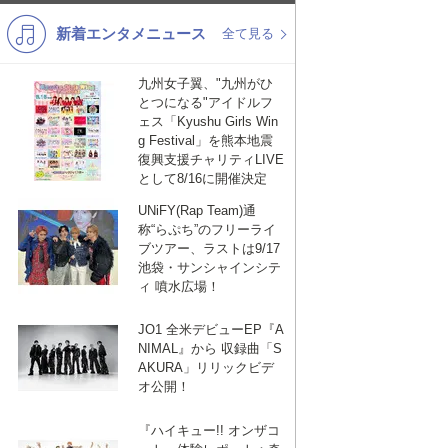
新着エンタメニュース
K-POP
バンド
全て見る
演歌・歌謡
洋楽
九州女子翼、"九州がひ
とつになる"アイドルフ
VTuber
ディズニー
ェス「Kyushu Girls Win
g Festival」を熊本地震
復興支援チャリティLIVE
として8/16に開催決定
UNiFY(Rap Team)通
称“らぷち”のフリーライ
ブツアー、ラストは9/17
池袋・サンシャインシテ
ィ 噴水広場！
JO1 全米デビューEP『A
NIMAL』から 収録曲「S
AKURA」リリックビデ
オ公開！
『ハイキュー!! オンザコ