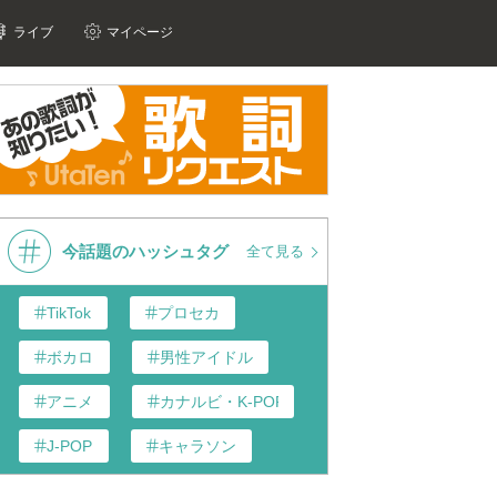
ライブ
マイページ
今話題のハッシュタグ
全て見る
TikTok
プロセカ
ボカロ
男性アイドル
アニメ
カナルビ・K-POP和訳
J-POP
キャラソン
あんスタ
歌い手