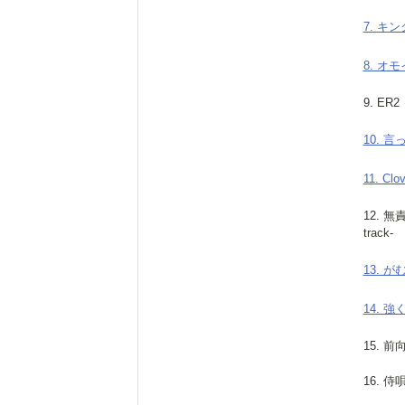
7. キン
8. オ
9. ER2
10. 
11. Clo
12. 
track-
13. 
14. 強
15. 
16. 