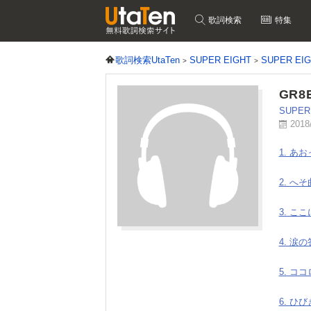
歌詞検索
特集
歌詞検索UtaTen
SUPER EIGHT
SUPER E
GR8
SUPER
2018
1. あ
2. へ
3. こ
4. 涙
5. コ
6. ひび