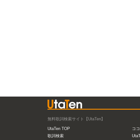
無料歌詞検索サイト【UtaTen】
UtaTen TOP
ココ
歌詞検索
Uta