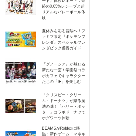
ート』体験レポート：奇
跡の0.05%レシーブと超
リアルなバレーボール体
験
夏休みを彩る冒険へ！フ
ァミマ限定『ポケモンフ
レンダ』スペシャルフレ
ンダピック獲得ガイド
『グノーシア』が魅せる
新たな一面！学園祭コラ
ボカフェでキャラクター
たちの「IF」を楽しむ
「クリスピー・クリー
ム・ドーナツ」が贈る魔
法の味！「ハリー・ポッ
ター」コラボドーナツで
ホグワーツ体験
BEAMSがRobloxに降
臨！新作ゲーム「マネキ