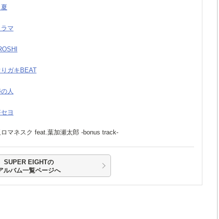
と夏
ノラマ
ROSHI
なぐりガキBEAT
跡の人
答セヨ
阪ロマネスク feat.葉加瀬太郎 -bonus track-
SUPER EIGHTの
アルバム一覧ページへ