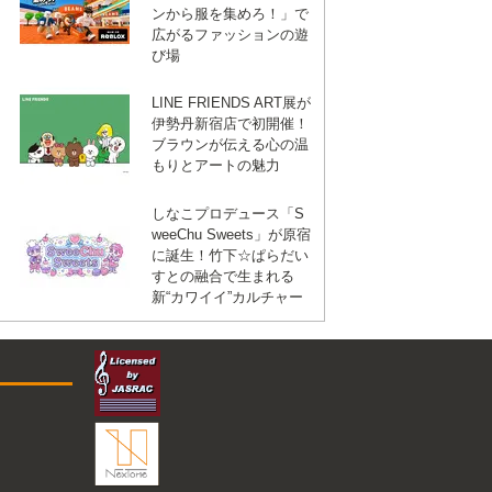
ンから服を集めろ！」で
広がるファッションの遊
び場
LINE FRIENDS ART展が
伊勢丹新宿店で初開催！
ブラウンが伝える心の温
もりとアートの魅力
しなこプロデュース「S
weeChu Sweets」が原宿
に誕生！竹下☆ぱらだい
すとの融合で生まれる
新“カワイイ”カルチャー