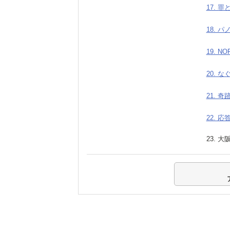
17. 罪
18. パ
19. NO
20. 
21. 奇
22. 応
23. 大