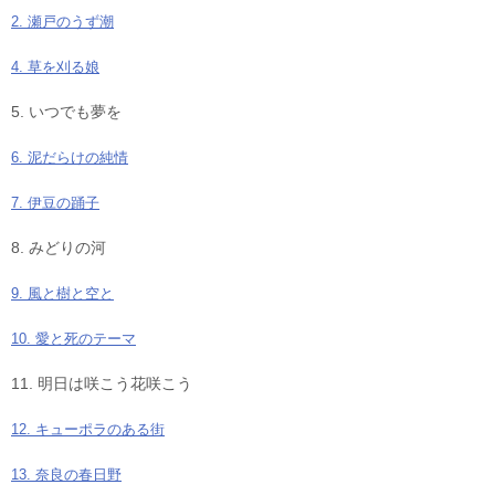
2. 瀬戸のうず潮
4. 草を刈る娘
5. いつでも夢を
6. 泥だらけの純情
7. 伊豆の踊子
8. みどりの河
9. 風と樹と空と
10. 愛と死のテーマ
11. 明日は咲こう花咲こう
12. キューポラのある街
13. 奈良の春日野