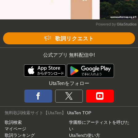
Powered by 
GliaStudios
Mute
歌詞リクエスト
公式アプリ 無料配信中!
UtaTenをフォロー
無料歌詞検索サイト【UtaTen】
UtaTen TOP
歌詞検索
学園祭にアーティストを呼びた
マイページ
い
歌詞ランキング
UtaTenの使い方