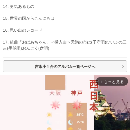
14. 勇気あるもの
15. 世界の国からこんにちは
16. 思い出のレコード
17. 組曲「おばあちゃん」＜挿入曲＞天満の市は(子守唄)ひいふの三
吉(手毬唄)おんごく(盆唄)
吉永小百合の
アルバム一覧ページへ
もっと見る
arrow_forward_ios