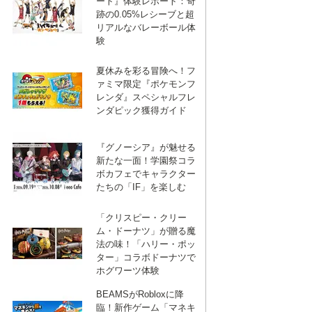
ート』体験レポート：奇
跡の0.05%レシーブと超
リアルなバレーボール体
験
夏休みを彩る冒険へ！フ
ァミマ限定『ポケモンフ
レンダ』スペシャルフレ
ンダピック獲得ガイド
『グノーシア』が魅せる
新たな一面！学園祭コラ
ボカフェでキャラクター
たちの「IF」を楽しむ
「クリスピー・クリー
ム・ドーナツ」が贈る魔
法の味！「ハリー・ポッ
ター」コラボドーナツで
ホグワーツ体験
BEAMSがRobloxに降
臨！新作ゲーム「マネキ