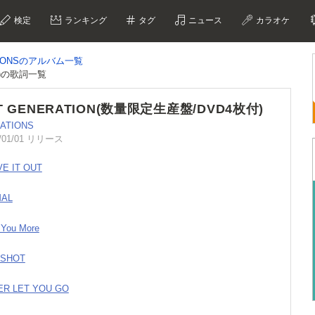
検定
ランキング
タグ
ニュース
カラオケ
TIONSのアルバム一覧
付)の歌詞一覧
T GENERATION(数量限定生産盤/DVD4枚付)
ATIONS
/01/01 リリース
VE IT OUT
MAL
 You More
 SHOT
ER LET YOU GO