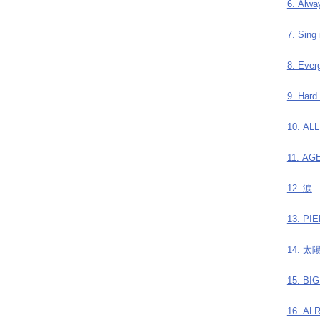
6. Alwa
7. Sing 
8. Ever
9. Hard
10. AL
11. AG
12. 涙
13. PI
14. 
15. BI
16. AL