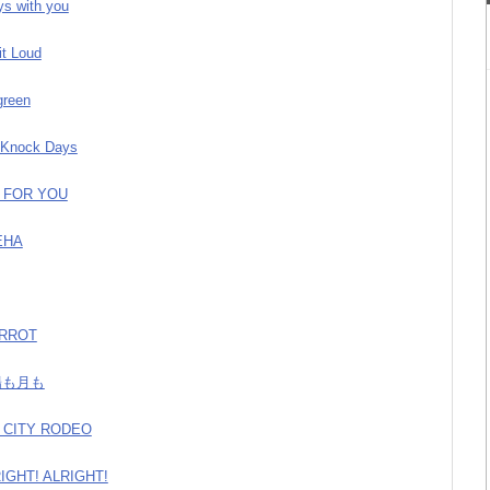
ys with you
it Loud
green
 Knock Days
L FOR YOU
EHA
ERROT
太陽も月も
G CITY RODEO
RIGHT! ALRIGHT!