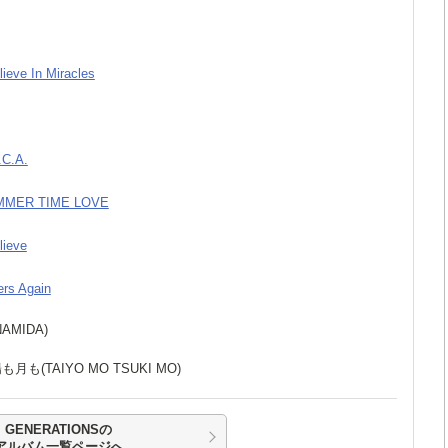
lieve In Miracles
.C.A.
UMMER TIME LOVE
lieve
ers Again
NAMIDA)
陽も月も(TAIYO MO TSUKI MO)
GENERATIONSの
アルバム一覧ページへ