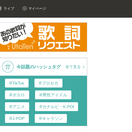
ライブ
マイページ
今話題のハッシュタグ
全て見る
TikTok
プロセカ
ボカロ
男性アイドル
アニメ
カナルビ・K-POP和訳
J-POP
キャラソン
あんスタ
歌い手