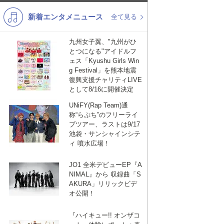
新着エンタメニュース
K-POP
演歌・歌謡
全て見る
バンド
洋楽
九州女子翼、"九州がひ
とつになる"アイドルフ
VTuber
ディズニー
ェス「Kyushu Girls Win
g Festival」を熊本地震
復興支援チャリティLIVE
として8/16に開催決定
UNiFY(Rap Team)通
称“らぷち”のフリーライ
ブツアー、ラストは9/17
池袋・サンシャインシテ
ィ 噴水広場！
JO1 全米デビューEP『A
NIMAL』から 収録曲「S
AKURA」リリックビデ
オ公開！
『ハイキュー!! オンザコ