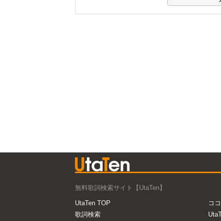
無料歌詞検索サイト【UtaTen】
UtaTen TOP
ココ
歌詞検索
Uta