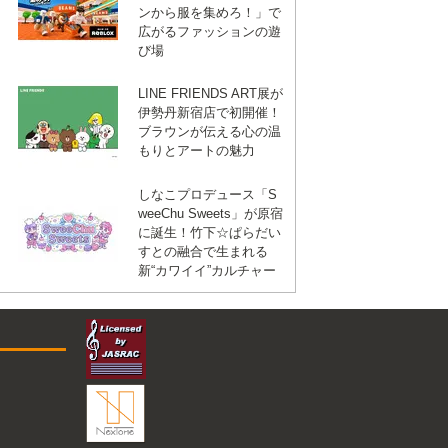
ンから服を集めろ！」で
広がるファッションの遊
び場
LINE FRIENDS ART展が
伊勢丹新宿店で初開催！
ブラウンが伝える心の温
もりとアートの魅力
しなこプロデュース「S
weeChu Sweets」が原宿
に誕生！竹下☆ぱらだい
すとの融合で生まれる
新“カワイイ”カルチャー